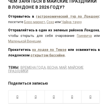
ЧЕМ ЗАНЯТЬСЯ В МАЙСКИЕ ПРАЗДНИКИ
В ЛОНДОНЕ В 2026 ГОДУ?
Отправьтесь в
гастрономический тур по Лондону
:
посетите
Боро-маркет
,
Сохо
или
Чайна-тауну
.
Отправляйтесь в один из зеленых районов Лондона
,
чтобы открыть для себя очарование
Гринвича
или
Маленькой Венеции
.
Прокатитесь
на лодке по Темзе
или освежитесь в
лондонском
открытом бассейне
.
ТЕМЫ:
ВРЕМЕНА ГОДА
,
ВЕСНА
,
МАЙ
,
МАЙСКИЕ
ПРАЗДНИКИ
Поделиться записью