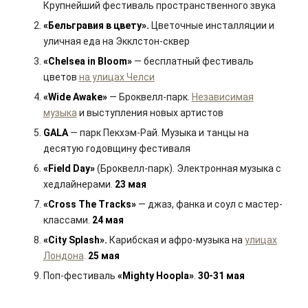
Крупнейший фестиваль пространственного звука
«Бельгравия в цвету».
Цветочные инсталляции и
уличная еда на Экклстон-сквер
«Chelsea in Bloom»
— бесплатный фестиваль
цветов
на улицах Челси
«Wide Awake»
— Броквелл-парк.
Независимая
музыка
и выступления новых артистов
GALA
— парк Пекхэм-Рай. Музыка и танцы на
десятую годовщину фестиваля
«Field Day»
(Броквелл-парк). Электронная музыка с
хедлайнерами.
23 мая
«Cross The Tracks»
— джаз, фанка и соул с мастер-
классами.
24 мая
«City Splash».
Карибская и афро-музыка на
улицах
Лондона
.
25 мая
Поп-фестиваль
«Mighty Hoopla»
.
30-31 мая