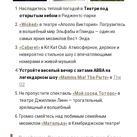
Насладитесь теплой погодой в
Театре под
открытым небом
в Риджентс-парке
«Wicked»
в театре «Аполло Виктория». Погрузитесь
в волшебный мир Эльфабы и Глинды — один из
самых ярких мюзиклов Вест-Энда
«Cabaret»
в Kit Kat Club. Атмосферное, дерзкое и
невероятно стильное шоу с впечатляющими
номерами и живой музыкой.
Устройте веселый вечер с хитами ABBA на
легендарном шоу
«Mamma Mia! The Party»
в
The
O2
Не пропустите спектакль
«Мой сосед Тоторо»
в
театре Джиллиан Линн — трогательный,
зрелищный и волшебный
Громко смейтесь над любимым семейным
мюзиклом
«Матильда»
в Кембриджском театре!