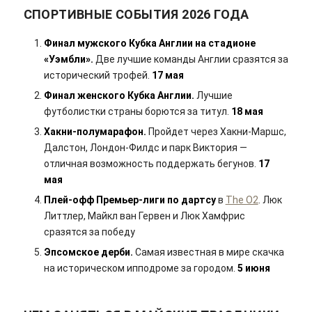
СПОРТИВНЫЕ СОБЫТИЯ 2026 ГОДА
Финал мужского Кубка Англии на стадионе
«Уэмбли».
Две лучшие команды Англии сразятся за
исторический трофей.
17 мая
Финал женского Кубка Англии.
Лучшие
футболистки страны борются за титул.
18 мая
Хакни-полумарафон.
Пройдет через Хакни-Маршс,
Далстон, Лондон-Филдс и парк Виктория —
отличная возможность поддержать бегунов.
17
мая
Плей-офф Премьер-лиги по дартсу
в
The O2
. Люк
Литтлер, Майкл ван Гервен и Люк Хамфрис
сразятся за победу
Эпсомское дерби.
Самая известная в мире скачка
на историческом ипподроме за городом.
5 июня