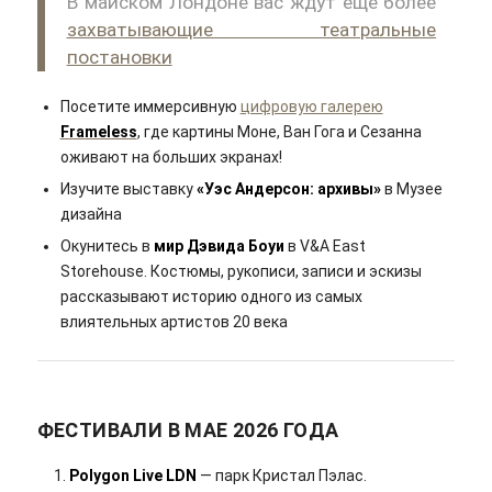
В майском Лондоне вас ждут еще более
захватывающие театральные
постановки
Посетите иммерсивную
цифровую галерею
Frameless
, где картины Моне, Ван Гога и Сезанна
оживают на больших экранах!
Изучите выставку
«Уэс Андерсон: архивы»
в Музее
дизайна
Окунитесь в
мир Дэвида Боуи
в V&A East
Storehouse. Костюмы, рукописи, записи и эскизы
рассказывают историю одного из самых
влиятельных артистов 20 века
ФЕСТИВАЛИ В МАЕ 2026 ГОДА
Polygon Live LDN
— парк Кристал Пэлас.