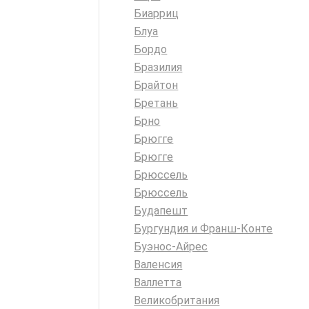
Биарриц
Блуа
Бордо
Бразилия
Брайтон
Бретань
Брно
Брюгге
Брюгге
Брюссель
Брюссель
Будапешт
Бургундия и Франш-Конте
Буэнос-Айрес
Валенсия
Валлетта
Великобритания