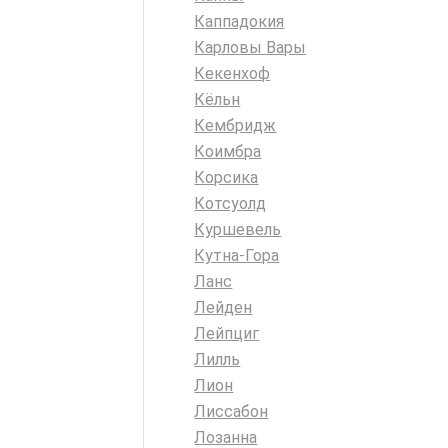
Каппадокия
Карловы Вары
Кекенхоф
Кёльн
Кембридж
Коимбра
Корсика
Котсуолд
Куршевель
Кутна-Гора
Ланс
Лейден
Лейпциг
Лилль
Лион
Лиссабон
Лозанна