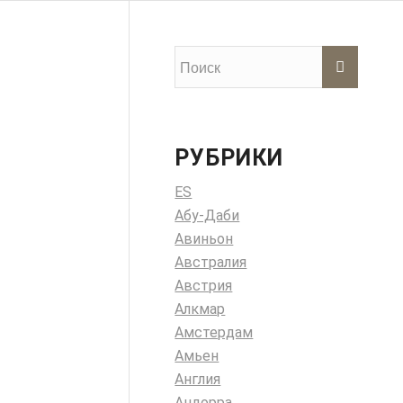
РУБРИКИ
ES
Абу-Даби
Авиньон
Австралия
Австрия
Алкмар
Амстердам
Амьен
Англия
Андорра