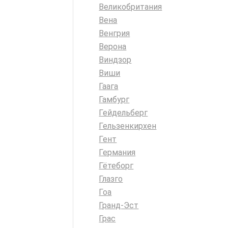
Великобритания
Вена
Венгрия
Верона
Виндзор
Виши
Гаага
Гамбург
Гейдельберг
Гельзенкирхен
Гент
Германия
Гётеборг
Глазго
Гоа
Гранд-Эст
Грас