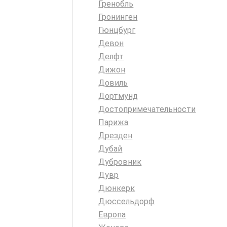
Гренобль
Гронинген
Гюнцбург
Девон
Делфт
Дижон
Довиль
Дортмунд
Достопримечательности
Парижа
Дрезден
Дубай
Дубровник
Дувр
Дюнкерк
Дюссельдорф
Европа