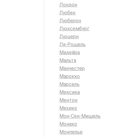
Лондон
Любек
Люберон
Люксембург
Люцерн
Ля-Рошель
Мадейра
Мальта
Манчестер
Марокко
Марсель
Мексика
Ментон
Мехико
Мон-Сен-Мишель
Монако
Монпелье