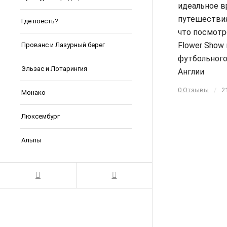
идеальное в
путешествия
Где поесть?
что посмотр
Flower Show
Прованс и Лазурный берег
футбольного
Эльзас и Лотарингия
Англии
0 Отзывы
/
2
Монако
Люксембург
Альпы