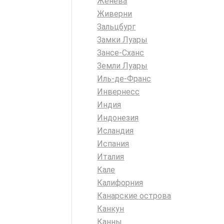
Женева
Живерни
Зальцбург
Замки Луары
Зансе-Сханс
Земли Луары
Иль-де-Франс
Инвернесс
Индия
Индонезия
Исландия
Испания
Италия
Кале
Калифорния
Канарские острова
Канкун
Канны