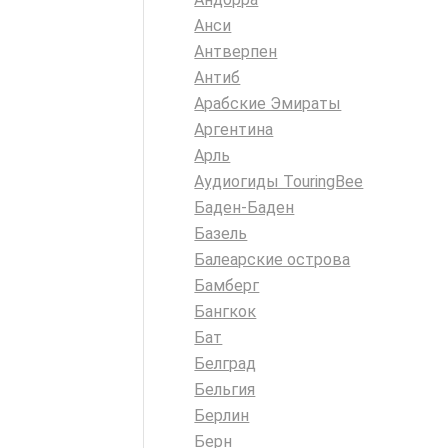
Анси
Антверпен
Антиб
Арабские Эмираты
Аргентина
Арль
Аудиогиды TouringBee
Баден-Баден
Базель
Балеарские острова
Бамберг
Бангкок
Бат
Белград
Бельгия
Берлин
Берн