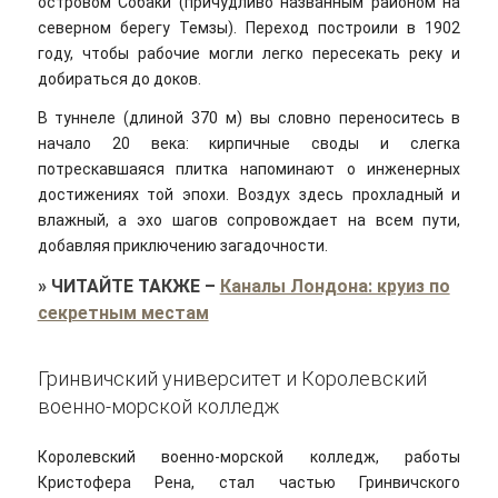
островом Собаки (причудливо названным районом на
северном берегу Темзы). Переход построили в 1902
году, чтобы рабочие могли легко пересекать реку и
добираться до доков.
В туннеле (длиной 370 м) вы словно переноситесь в
начало 20 века: кирпичные своды и слегка
потрескавшаяся плитка напоминают о инженерных
достижениях той эпохи. Воздух здесь прохладный и
влажный, а эхо шагов сопровождает на всем пути,
добавляя приключению загадочности.
»
ЧИТАЙТЕ ТАКЖЕ
–
Каналы Лондона: круиз по
секретным местам
Гринвичский университет и Королевский
военно-морской колледж
Королевский военно-морской колледж, работы
Кристофера Рена, стал частью Гринвичского