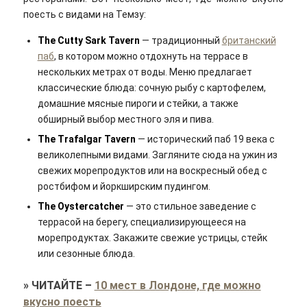
поесть с видами на Темзу:
The Cutty Sark Tavern
— традиционный
британский
паб
, в котором можно отдохнуть на террасе в
нескольких метрах от воды. Меню предлагает
классические блюда: сочную рыбу с картофелем,
домашние мясные пироги и стейки, а также
обширный выбор местного эля и пива.
The Trafalgar Tavern
— исторический паб 19 века с
великолепными видами. Загляните сюда на ужин из
свежих морепродуктов или на воскресный обед с
ростбифом и йоркширским пудингом.
The Oystercatcher
— это стильное заведение с
террасой на берегу, специализирующееся на
морепродуктах. Закажите свежие устрицы, стейк
или сезонные блюда.
»
ЧИТАЙТЕ
–
10 мест в Лондоне, где можно
вкусно поесть