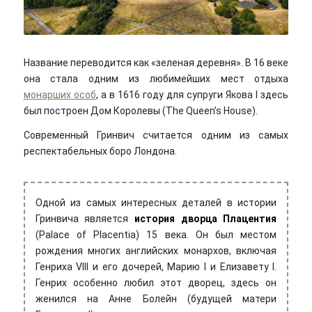
Krisztian Nagy/pexels
Название переводится как «зеленая деревня». В 16 веке
она стала одним из любимейших мест отдыха
монарших особ
, а в 1616 году для супруги Якова I здесь
был построен Дом Королевы (The Queen’s House).
Современный Гринвич считается одним из самых
респектабельных боро Лондона.
Одной из самых интересных деталей в истории
Гринвича является
история дворца Плацентия
(Palace of Placentia) 15 века. Он был местом
рождения многих английских монархов, включая
Генриха VIII и его дочерей, Марию I и Елизавету I.
Генрих особенно любил этот дворец, здесь он
женился на Анне Болейн (будущей матери