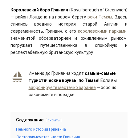
Королевский боро Гринвич
(Royal borough of Greenwich)
— район Лондона на правом берегу
реки Темзы
. Здесь
слились воедино история старой Англии и
современность. Гринвич, с его
королевскими парками
,
знаменитой обсерваторией и оживленным рынком,
погружает путешественника в спокойную и
респектабельную британскую культуру.
Именно до Гринвича ходят
самые-самые
туристические круизы по Темзе!
Если вы
забронируете местечко заранее
— хорошо
сэкономите в поездке
Содержание
скрыть
Немного истории Гринвича
Достопримечательности Гринвича