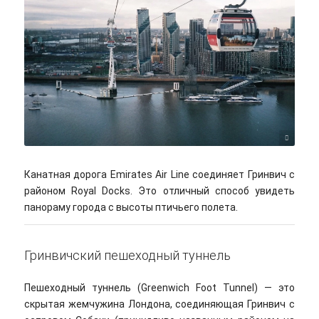
Chi Bellami/flickr/Cc-by-nd-sa 2.0
Канатная дорога Emirates Air Line соединяет Гринвич с
районом Royal Docks. Это отличный способ увидеть
панораму города с высоты птичьего полета.
Гринвичский пешеходный туннель
Пешеходный туннель (Greenwich Foot Tunnel) — это
скрытая жемчужина Лондона, соединяющая Гринвич с