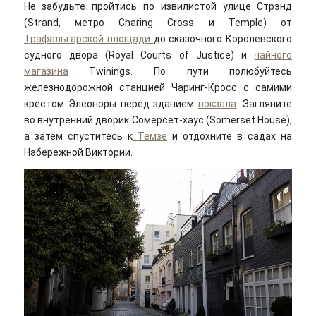
Не забудьте пройтись по извилистой улице Стрэнд
(Strand, метро Charing Cross и Temple) от
Трафальгарской площади
до сказочного Королевского
судного двора (Royal Courts of Justice) и
чайного
магазина
Twinings. По пути полюбуйтесь
железнодорожной станцией Чаринг-Кросс с самими
крестом Элеоноры перед зданием
вокзала
. Загляните
во внутренний дворик Сомерсет-хаус (Somerset House),
а затем спуститесь к
Темзе
и отдохните в садах на
Набережной Виктории.