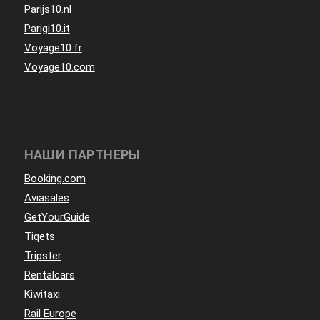
Parijs10.nl
Parigi10.it
Voyage10.fr
Voyage10.com
НАШИ ПАРТНЕРЫ
Booking.com
Aviasales
GetYourGuide
Tiqets
Tripster
Rentalcars
Kiwitaxi
Rail Europe