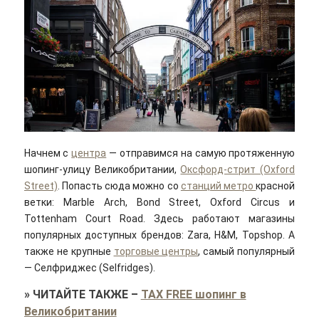
Начнем с
центра
— отправимся на самую протяженную
шопинг-улицу Великобритании,
Оксфорд-стрит (Oxford
Street)
. Попасть сюда можно со
станций метро
красной
ветки: Marble Arch, Bond Street, Oxford Circus и
Tottenham Court Road. Здесь работают магазины
популярных доступных брендов: Zara, H&M, Topshop. А
также не крупные
торговые центры
, самый популярный
— Селфриджес (Selfridges).
»
ЧИТАЙТЕ ТАКЖЕ
–
TAX FREE шопинг в
Великобритании