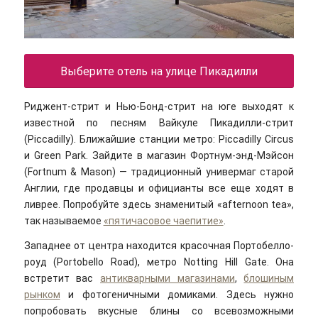
Выберите отель на улице Пикадилли
Риджент-стрит и Нью-Бонд-стрит на юге выходят к
известной по песням Вайкуле Пикадилли-стрит
(Piccadilly). Ближайшие станции метро: Piccadilly Circus
и Green Park. Зайдите в магазин Фортнум-энд-Мэйсон
(Fortnum & Mason) — традиционный универмаг старой
Англии, где продавцы и официанты все еще ходят в
ливрее. Попробуйте здесь знаменитый «afternoon tea»,
так называемое
«пятичасовое чаепитие»
.
Западнее от центра находится красочная Портобелло-
роуд (Portobello Road), метро Notting Hill Gate. Она
встретит вас
антикварными магазинами
,
блошиным
рынком
и фотогеничными домиками. Здесь нужно
попробовать вкусные блины со всевозможными