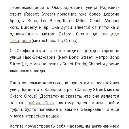
Пересекающаяся с Оксфорд-стрит улица Риджент-
стрит (Regent Street) приютила уже более дорогие
бренды: Boss, Ted Baker, Karen Millen, Coach, Michael
Kors, Burberry и др. Она дугой тянется от пяточка и
одноименного метро Oxford Circus до
площади
Пикадилли
(метро Piccadilly Circus).
От Оксфорд-стрит также отходит еще одна торговая
улица Нью-Бонд-стрит (New Bond Street, метро Bond
Street), где можно купить Gucci, Prada, Chanel и другие
люксовые бренды.
Одна из самых коротких, но при этом известнейших
улиц Лондон, это Карнаби-стрит (Carnaby Street, метро
Oxford Circus). Достаточно сказать, что она является
частью
района Сохо
, поэтому здесь можно найти
туфли, будто попавшие к вам из Зазеркалья, и еще
много интересных вещей.
Хотите почувствовать себя настоящим англичанином