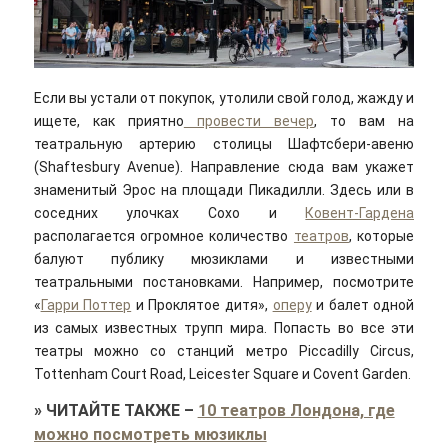
Если вы устали от покупок, утолили свой голод, жажду и
ищете, как приятно
провести вечер
, то вам на
театральную артерию столицы Шафтсбери-авеню
(Shaftesbury Avenue). Направление сюда вам укажет
знаменитый Эрос на площади Пикадилли. Здесь или в
соседних улочках Сохо и
Ковент-Гардена
располагается огромное количество
театров
, которые
балуют публику мюзиклами и известными
театральными постановками. Например, посмотрите
«
Гарри Поттер
и Проклятое дитя»,
оперу
и балет одной
из самых известных трупп мира. Попасть во все эти
театры можно со станций метро Piccadilly Circus,
Tottenham Court Road, Leicester Square и Covent Garden.
»
ЧИТАЙТЕ ТАКЖЕ
–
10 театров Лондона, где
можно посмотреть мюзиклы