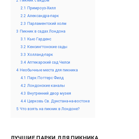
2
Пикник с видом
2.1
Примроуз-Хилл
2.2
Александра-парк
2.3
Парламентский холм
3
Пикник в садах Лондона
3.1
Кью Гарденс
3.2
Кенсингтонcкие сады
3.3
Холланд-парк
3.4
Аптекарский сад Челси
4
Необычные места для пикника
4.1
Парк Поттерс Филд
4.2
Лондонские каналы
4.3
Внутренний двор музея
4.4
Церковь Св. Дунстана-на-востоке
5
Что взять на пикник в Лондоне?
ЛУЧШИЕ ПАРКИ ДЛЯ ПИКНИКА