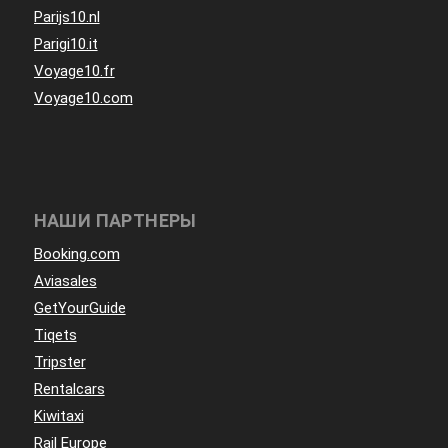
Parijs10.nl
Parigi10.it
Voyage10.fr
Voyage10.com
НАШИ ПАРТНЕРЫ
Booking.com
Aviasales
GetYourGuide
Tiqets
Tripster
Rentalcars
Kiwitaxi
Rail Europe