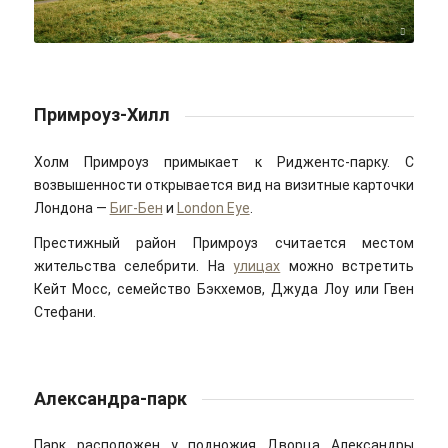
Timur Valiev/unsplash
Примроуз-Хилл
Холм Примроуз примыкает к Риджентс-парку. С
возвышенности открывается вид на визитные карточки
Лондона —
Биг-Бен
и
London Eye
.
Престижный район Примроуз считается местом
жительства селебрити. На
улицах
можно встретить
Кейт Мосс, семейство Бэкхемов, Джуда Лоу или Гвен
Стефани.
Александра-парк
Парк расположен у подножия Дворца Александры