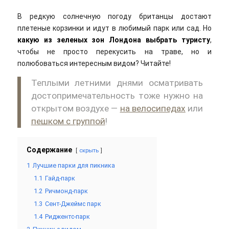
В редкую солнечную погоду британцы достают
плетеные корзинки и идут в любимый парк или сад.
Но
какую из зеленых зон Лондона выбрать туристу
,
чтобы не просто перекусить на траве, но и
полюбоваться интересным видом? Читайте!
Теплыми летними днями осматривать
достопримечательность тоже нужно на
открытом воздухе —
на велосипедах
или
пешком с группой
!
Содержание
скрыть
1
Лучшие парки для пикника
1.1
Гайд-парк
1.2
Ричмонд-парк
1.3
Сент-Джеймс парк
1.4
Риджентс-парк