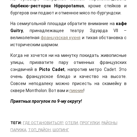
барбекю-ресторан Hippopotamus
, кроме стейков и
бургеров они подают и отменное мясо по-бургундски.
На семиугольной площади обратите внимание на
кафе
Guitry
, принадлежащее театру Эдуарда VII –
великолепная
французская кухня
и тихая обстановка с
историческим шармом.
Когда не хочется ни на минутку покидать живописные
улицы, прихватите пару отменных французских
сэндвичей в
Picto Cadet
, напротив метро Cadet. Это
очень французское блюдо и качество на высоте.
Совсем неподалеку можно присесть на скамейку в
сквере Montholon. Вот вам и
пикник
!
Приятных прогулок по 9-му округу!
ТЕГИ:
ГДЕ ОСТАНОВИТЬСЯ?
,
ОТЕЛИ
,
ПРОГУЛКИ
,
РАЙОНЫ
ПАРИЖА
,
ТОП_РАЙОН
,
ШОПИНГ