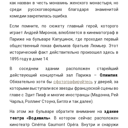
как назван в честь монахинь женского монастыря, но
среди русскоговорящих благодаря знаменитой
комедии закрепилась ошибка.
Если помните, по сюжету главный герой, которого
играет Андрей Миронов, влюбляется в кинематограф в
Париже на бульваре Капуцинок, где проходил первый
общественный показ фильмов братьев Люмьер. Этот
исторический факт действительно произошел здесь в
1895 году в доме 14.
В соседнем здании расположен старейший
действующий концертный зал Парижа –
Олимпия
.
Обязательно хотя бы
сфотографируйтесь
у дверей, за
которыми выступали все звезды французской сцены во
главе с Эдит Пиаф и многие иностранцы (Мадонна, Рей
Чарльз, Роллинг Стоунз, Битлз и так далее).
На этом же бульваре обратите внимание на
здание
театра «Водевиль»
. В котором сейчас расположен
кинотеатр Cinéma Gaumont Opéra. Внутри и снаружи