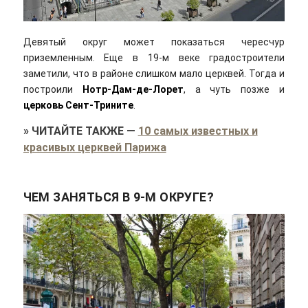
Девятый округ может показаться чересчур
приземленным. Еще в 19-м веке градостроители
заметили, что в районе слишком мало церквей. Тогда и
построили
Нотр-Дам-де-Лорет
, а чуть позже и
церковь Сент-Трините
.
»
ЧИТАЙТЕ ТАКЖЕ
—
10 самых известных и
красивых церквей Парижа
ЧЕМ ЗАНЯТЬСЯ В 9-М ОКРУГЕ?