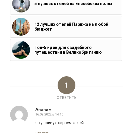
5 лучших отелей на Елисейских полях
12 лучших отелей Парижа на любой
бюджет
Топ-5 идей для свадебного
путешествия в Великобританию
1
ОТВЕТИТЬ
Аноним
16.09.2022 в 14:16
говорит:
я тут живу с парнем женей