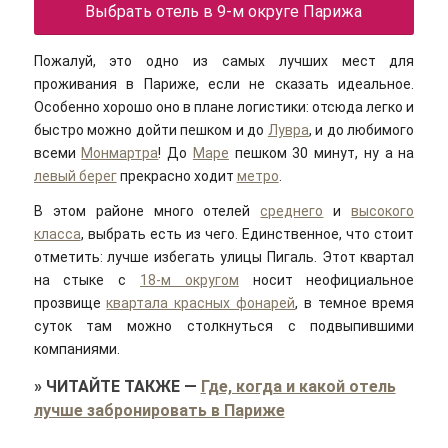
Выбрать отель в 9-м округе Парижа
Пожалуй, это одно из самых лучших мест для
проживания в Париже, если не сказать идеальное.
Особенно хорошо оно в плане логистики: отсюда легко и
быстро можно дойти пешком и до
Лувра
, и до любимого
всеми
Монмартра
! До
Маре
пешком 30 минут, ну а на
левый берег
прекрасно ходит
метро
.
В этом районе много отелей
среднего
и
высокого
класса
, выбрать есть из чего. Единственное, что стоит
отметить: лучше избегать улицы Пигаль. Этот квартал
на стыке с
18-м округом
носит неофициальное
прозвище
квартала красных фонарей
, в темное время
суток там можно столкнуться с подвыпившими
компаниями.
»
ЧИТАЙТЕ ТАКЖЕ
—
Где, когда и какой отель
лучше забронировать в Париже