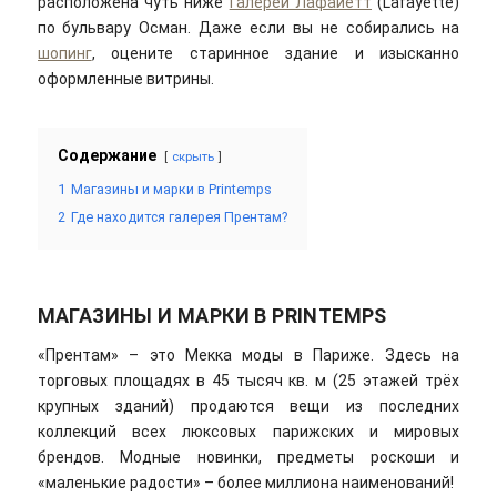
расположена чуть ниже
Галереи Лафайетт
(Lafayette)
по бульвару Осман. Даже если вы не собирались на
шопинг
, оцените старинное здание и изысканно
оформленные витрины.
Содержание
скрыть
1
Магазины и марки в Printemps
2
Где находится галерея Прентам?
МАГАЗИНЫ И МАРКИ В PRINTEMPS
«Прентам» – это Мекка моды в Париже. Здесь на
торговых площадях в 45 тысяч кв. м (25 этажей трёх
крупных зданий) продаются вещи из последних
коллекций всех люксовых парижских и мировых
брендов. Модные новинки, предметы роскоши и
«маленькие радости» – более миллиона наименований!