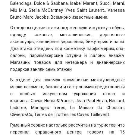
Balenciaga, Dolce & Gabbana, Isabel Marant, Gucci, Marni,
Miu Miu, Stella McCartney, Yves Saint Laurent., Vanessa
Bruno, Marc Jacobs. Всемирно известные имена.
Отведены целые этажи под женскую и мужскую обувь,
одежду, кожаные, металлические, деревянные
аксессуары, ювелирные украшения, бижутерию и часы.
Два этажа отведены под косметику, парфюмерию, спа-
салоны, парикмахерские студии и салоны визажа.
Магазины товаров для интерьера и дизайнерских
подарков заняли семь этажей.
В отделе для лакомок знаменитые международные
марки лакомств, бакалеи и гастрономии представлены
с особым искусством украшения стола и
карвинга: Caviar House&Prunier, Jean-Paul Hevin, Hediard,
Laduree, Mariages freres, La Maison du Chocolat,
Oliviers&Co, Terres de Truffes, les Caves Taillevent.
Гуманный сервис настолько рассчитан на туристов, что
персонал справочного центра говорит на 15