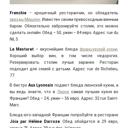
Frenchie
– крошечный ресторанчик, но обладатель
звезды Мишлен
. Известен своим превосходным винным
баром. Обязательно забронируйте столик; это можно
сделать онлайн. Обед – 50, ужин – 84 евро. Адрес: rue du
Nil, 5.
Le Mesturet
– вкуснейшие блюда
французской кухни
.
Хороший выбор вин, в том числе недорогих.
Резервировать столик лучше заранее. Ресторан
подходит для семей с детьми. Адрес: rue de Richelieu,
77.
В бистро
Aux Lyonnais
подают блюда лионской кухни, а
вы ведь знаете, что в
Лионе
самая лучшая кухня во
Франции? Обед – 24, ужин – 56 евро. Адрес: 32 rue Saint-
Marc.
Блюда юго-западной Франции попробуйте в ресторане
Jòia par Hélène Darroze
. Обед обойдется в 29 евро,