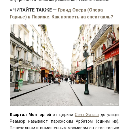
»
ЧИТАЙТЕ ТАКЖЕ
—
Гранд Опера (Опера
Гарнье) в Париже. Как попасть на спектакль?
Квартал Монторгей
от церкви
Сент-Эсташ
до улицы
Реамюр называют парижским Арбатом (одним из).
Пешеходным и вымощенным мрамором он стал только