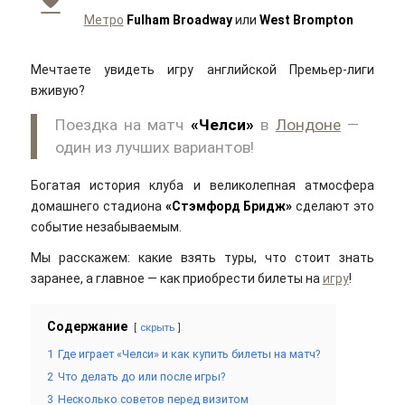
Метро
Fulham Broadway
или
West Brompton
Мечтаете увидеть игру английской Премьер-лиги
вживую?
Поездка на матч
«Челси»
в
Лондоне
—
один из лучших вариантов!
Богатая история клуба и великолепная атмосфера
домашнего стадиона
«Стэмфорд Бридж»
сделают это
событие незабываемым.
Мы расскажем: какие взять туры, что стоит знать
заранее, а главное — как приобрести билеты на
игру
!
Содержание
скрыть
1
Где играет «Челси» и как купить билеты на матч?
2
Что делать до или после игры?
3
Несколько советов перед визитом