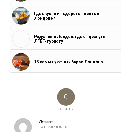
Где вкусно и недорого поесть в
Лондоне?
Радужный Лондон: где отдохнуть
ЛГБТ-туристу
15 самых уютных баров Лондона
0
ОТВЕТЫ
Ляззат
13.10.2015 в 07:40
говорит: