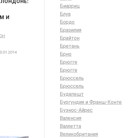
 ЛОНДОНЕ:
Биарриц
Блуа
М И
Бордо
Бразилия
ОН
Брайтон
Бретань
0.01.2014
Брно
Брюгге
Брюгге
Брюссель
Брюссель
Будапешт
Бургундия и Франш-Конте
Буэнос-Айрес
Валенсия
Валлетта
Великобритания