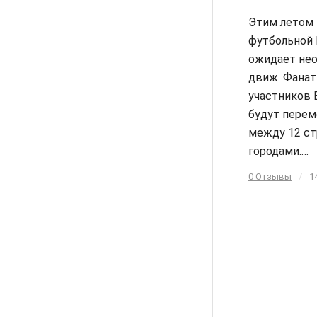
Этим летом
футбольной 
ожидает не
движ. Фанат
участников 
будут пере
между 12 ст
городами.…
0 Отзывы
/
1