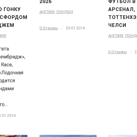
2026
ФУТБОЛ В
 ГОНКУ
АРСЕНАЛ,
АНГЛИЯ
,
ЛОНДОН
КСФОРДОМ
ТОТТЕНХЭ
ДЖЕМ
ЧЕЛСИ
0 Отзывы
/
20.01.2014
НИЯ
АНГЛИЯ
,
ЛОНД
гата
0 Отзывы
/
2
ембридж»,
 Race,
«Лодочная
водится
ндами
го…
3.01.2014