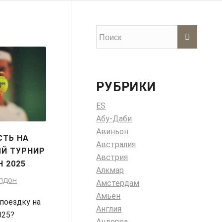
РУБРИКИ
ES
Абу-Даби
Авиньон
СТЬ НА
Австралия
Й ТУРНИР
Австрия
 2025
Алкмар
ЛДОН
Амстердам
Амьен
поездку на
Англия
025?
Андорра