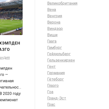
Великобритания
Вена
Венгрия
Верона
Виндзор
Виши
Гаага
 ХЭМПДЕН
Гамбург
АЗГО
Гейдельберг
АНДИЯ
Гельзенкирхен
Гент
эмпден
Германия
зго —
Гётеборг
ртивная
Глазго
чательность
Гоа
В 2020 году
Гранд-Эст
Чемпионат
Грас