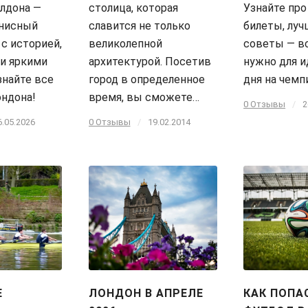
лдона —
столица, которая
Узнайте про
ннисный
славится не только
билеты, луч
 с историей,
великолепной
советы — вс
и яркими
архитектурой. Посетив
нужно для и
знайте все
город в определенное
дня на чемп
ондона!
время, вы сможете…
0 Отзывы
/
2
6.05.2026
0 Отзывы
/
19.02.2014
Е
ЛОНДОН В АПРЕЛЕ
КАК ПОПА