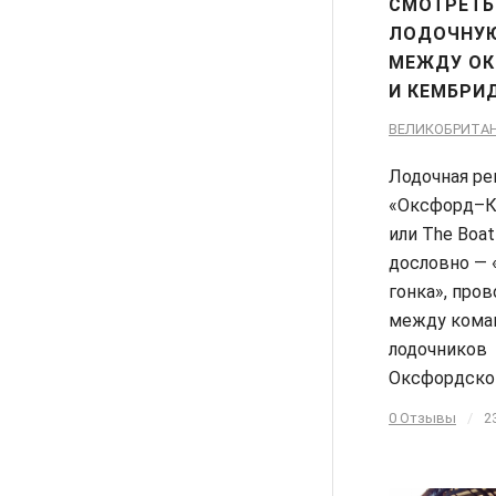
СМОТРЕТЬ
ЛОДОЧНУЮ
МЕЖДУ О
И КЕМБРИ
ВЕЛИКОБРИТА
Лодочная ре
«Оксфорд–К
или The Boat
дословно — 
гонка», про
между кома
лодочников
Оксфордско
0 Отзывы
/
2