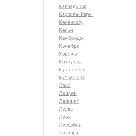
Каппадокия
Карловы Вары
Кекенхоф
Кёльн
Кембридж
Коимбра
Корсика
Котсуолд
Куршевель
Кутна-Гора
Ланс
Лейден
Лейпциг
Лилль
Лион
Лиссабон
Лозанна