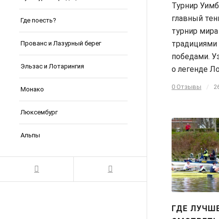
Турнир Уимб
главный те
Где поесть?
турнир мира
традициями 
Прованс и Лазурный берег
победами. У
Эльзас и Лотарингия
о легенде Л
0 Отзывы
/
2
Монако
Люксембург
Альпы
ГДЕ ЛУЧШ