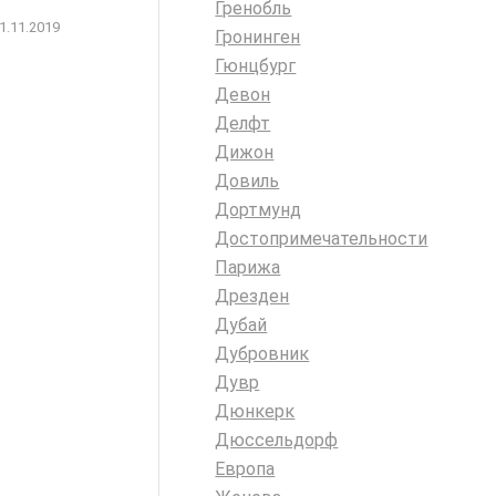
Гренобль
1.11.2019
Гронинген
Гюнцбург
Девон
Делфт
Дижон
Довиль
Дортмунд
Достопримечательности
Парижа
Дрезден
Дубай
Дубровник
Дувр
Дюнкерк
Дюссельдорф
Европа