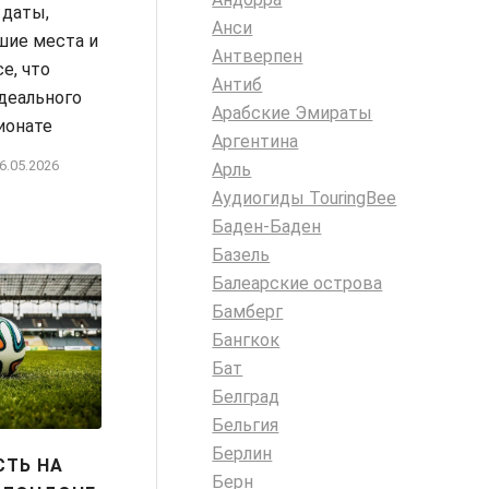
 даты,
Анси
шие места и
Антверпен
е, что
Антиб
деального
Арабские Эмираты
ионате
Аргентина
6.05.2026
Арль
Аудиогиды TouringBee
Баден-Баден
Базель
Балеарские острова
Бамберг
Бангкок
Бат
Белград
Бельгия
Берлин
СТЬ НА
Берн