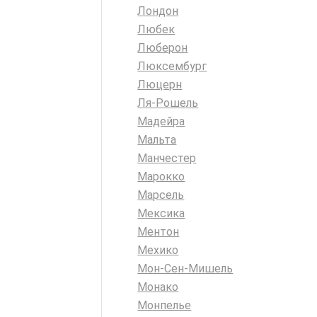
Лондон
Любек
Люберон
Люксембург
Люцерн
Ля-Рошель
Мадейра
Мальта
Манчестер
Марокко
Марсель
Мексика
Ментон
Мехико
Мон-Сен-Мишель
Монако
Монпелье