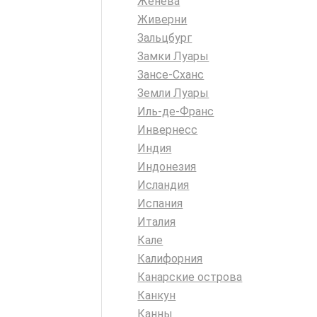
Женева
Живерни
Зальцбург
Замки Луары
Зансе-Сханс
Земли Луары
Иль-де-Франс
Инвернесс
Индия
Индонезия
Исландия
Испания
Италия
Кале
Калифорния
Канарские острова
Канкун
Канны