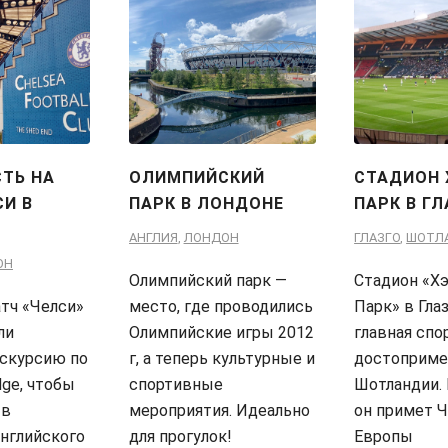
СТЬ НА
ОЛИМПИЙСКИЙ
СТАДИОН
СИ В
ПАРК В ЛОНДОНЕ
ПАРК В ГЛ
АНГЛИЯ
,
ЛОНДОН
ГЛАЗГО
,
ШОТЛ
ОН
Олимпийский парк —
Стадион «Х
тч «Челси»
место, где проводились
Парк» в Гла
ли
Олимпийские игры 2012
главная спо
скурсию по
г, а теперь культурные и
достоприме
dge, чтобы
спортивные
Шотландии. 
 в
мероприятия. Идеально
он примет 
нглийского
для прогулок!
Европы