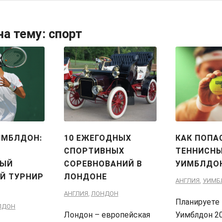
на тему:
спорт
ИМБЛДОН:
10 ЕЖЕГОДНЫХ
КАК ПОПА
СПОРТИВНЫХ
ТЕННИСНЫ
ТЫЙ
СОРЕВНОВАНИЙ В
УИМБЛДОН
Й ТУРНИР
ЛОНДОНЕ
АНГЛИЯ
,
УИМБ
АНГЛИЯ
,
ЛОНДОН
Планируете 
ЛДОН
Лондон – европейская
Уимблдон 2