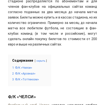
стадионе распределяется по абонементам и для
членов фан-клубов на официальных сайтах команд
согласно поданных за два месяца до начала матча
заявок. Билеты можно купить и в кассах стадиона, но их
количество ограничено. Примерно за месяц до начала
матча все любители футбола, не состоящие в фан-
клубах команд (в том числе и российские), могут
сделать онлайн покупку билетов по стоимости от 200
евро и выше на различных сайтах.
Содержание
скрыть
1
Ф/К «Челси»
2
Ф/К «Арсенал»
3
Ф/К «Тоттенхэм»
Ф/К «ЧЕЛСИ»
Футбольный клуб Челси
нередко называют клубом