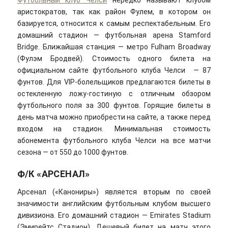
аристократов, так как район Фулем, в котором он
базируется, относится к самым респектабельным. Его
домашний стадион — футбольная арена Stamford
Bridge. Ближайшая станция — метро Fulham Broadway
(Фулэм Бродвей). Стоимость одного билета на
официальном сайте футбольного клуба Челси — 87
фунтов. Для VIP-болельщиков предлагаются билеты в
остекленную ложу-гостиную с отличным обзором
футбольного поля за 300 фунтов. Горящие билеты в
день матча можно приобрести на сайте, а также перед
входом на стадион. Минимальная стоимость
абонемента футбольного клуба Челси на все матчи
сезона — от 550 до 1000 фунтов.
Ф/К «АРСЕНАЛ»
Арсенал («Канониры») является вторым по своей
значимости английским футбольным клубом высшего
дивизиона. Его домашний стадион — Emirates Stadium
(Эмирейтс Стадион). Дешевый билет на матч этого