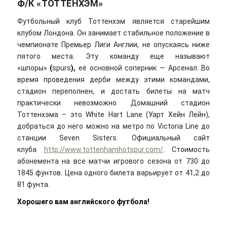
Ф/К «ТОТТЕНХЭМ»
Футбольный клуб Тоттенхэм является старейшим
клубом Лондона. Он занимает стабильное положение в
чемпионате Премьер Лиги Англии, не опускаясь ниже
пятого места. Эту команду еще называют
«шпоры»
(
spurs
),
её основной соперник — Арсенал. Во
время проведения дерби между этими командами,
стадион переполнен, и достать билеты на матч
практически невозможно. Домашний стадион
Тоттенхэма – это White Hart Lane (Уарт Хейн Лейн),
добраться до него можно на метро по Victoria Line до
станции Seven Sisters. Официальный сайт
клуба
http://www.tottenhamhotspur.com/
. Стоимость
абонемента на все матчи игрового сезона от 730 до
1845 фунтов. Цена одного билета варьирует от 41,2 до
81 фунта.
Хорошего вам английского футбола!