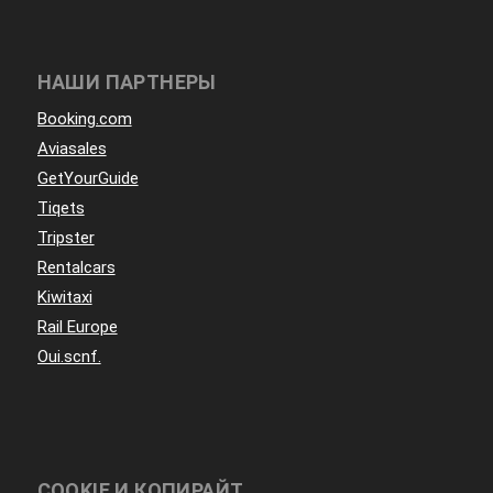
НАШИ ПАРТНЕРЫ
Booking.com
Aviasales
GetYourGuide
Tiqets
Tripster
Rentalcars
Kiwitaxi
Rail Europe
Oui.scnf.
COOKIE И КОПИРАЙТ