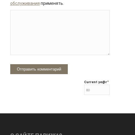
обслуживания
применять.
*
Current ye
@r