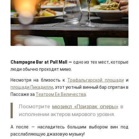
Racha Debbech/unsplash
Champagne Bar at Pall Mall —
одно из тех мест, которые
люди обычно проходят мимо.
Несмотря на близость к
Трафальгарской площади
и
площади Пикадилли
, этот уютный винный бар спрятан в
Пассаже за
Театром Ее Величества
.
Посмотрите
мюзикл «Призрак оперы»
в
исполнении актеров мирового уровня.
А после — насладитесь большим выбором вин под
расслабляющую джазовую музыку!