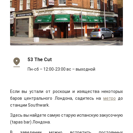
Ewan Munro/flickr/Cc-by-sa 2.0
53 The Cut
Пн-сб – 12:00-23:00 вс – выходной
Если вы устали от роскоши и изящества некоторых
баров центрального Лондона, садитесь на
метро
до
станции Southwark.
Здесь вы найдете самую старую испанскую закусочную
(tapas bar) Лондона.
В заведении можно встретить постоянных