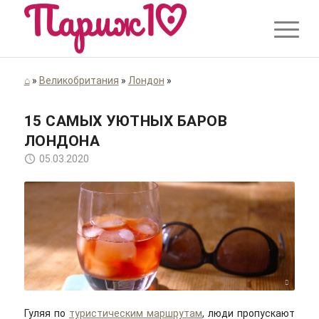
⌂
»
Великобритания
»
Лондон
»
15 САМЫХ УЮТНЫХ БАРОВ
ЛОНДОНА
05.03.2020
Adrian Scottow/flickr/Cc-by-sa 2.0
Гуляя по
туристическим маршрутам
, люди пропускают