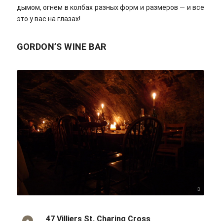
дымом, огнем в колбах разных форм и размеров — и все
это у вас на глазах!
GORDON’S WINE BAR
Graeme Maclean/flickr/Cc-by 2.0
47 Villiers St, Charing Cross