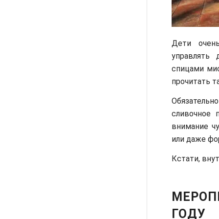
Дети очень
управлять 
спицами мис
прочитать т
Обязательн
сливочное 
внимание ч
или даже фо
Кстати, вну
МЕРОПР
ГОДУ