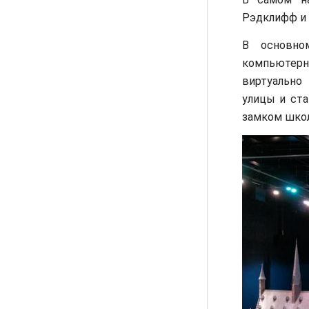
Рэдклифф и 
В основно
компьютерн
виртуально
улицы и ст
замком школ