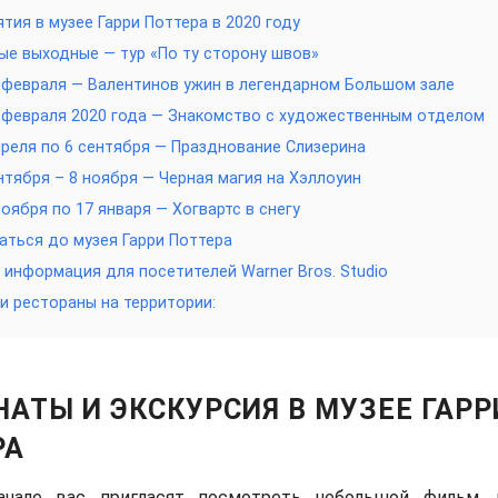
тия в музее Гарри Поттера в 2020 году
е выходные — тур «По ту сторону швов»
 февраля — Валентинов ужин в легендарном Большом зале
 февраля 2020 года — Знакомство с художественным отделом
преля по 6 сентября — Празднование Слизерина
нтября – 8 ноября — Черная магия на Хэллоуин
ноября по 17 января — Хогвартс в снегу
аться до музея Гарри Поттера
 информация для посетителей Warner Bros. Studio
и рестораны на территории:
АТЫ И ЭКСКУРСИЯ В МУЗЕЕ ГАРР
РА
чале вас пригласят посмотреть небольшой фильм, 