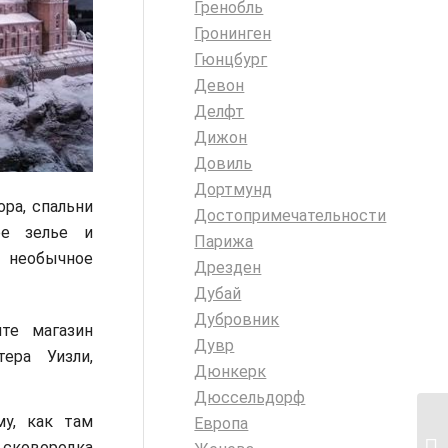
Гренобль
Гронинген
Гюнцбург
Девон
Делфт
Дижон
Довиль
Дортмунд
ра, спальни
Достопримечательности
ое зелье и
Парижа
 необычное
Дрезден
Дубай
Дубровник
те магазин
Дувр
ера Уизли,
Дюнкерк
Дюссельдорф
у, как там
Европа
 сковородка