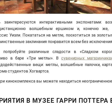
 заинтересуются интерактивными экспонатами: во
дистанционно волшебным ершиком и, конечно же, 
сис Уизли. Покататься на метле, поохотиться за золоты
аинственные заклинания понравится всем без исключения
о попробуйте различные сладости в «Сладком корол
пиво в баре «Три метлы». В
сувенирных магазинчика
удодейственные вещи: метлы, волшебные палочки, карт
рма студентов Хогвартса.
три кинокомплекса вы можете находиться неограниченное
ИЯТИЯ В МУЗЕЕ ГАРРИ ПОТТЕРА В