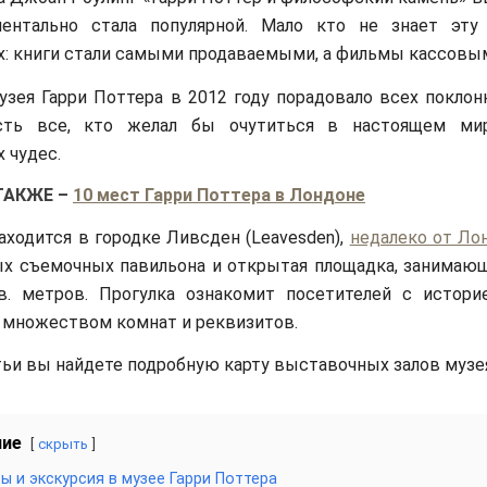
ентально стала популярной. Мало кто не знает эту
: книги стали самыми продаваемыми, а фильмы кассовы
зея Гарри Поттера в 2012 году порадовало всех поклон
сть все, кто желал бы очутиться в настоящем ми
 чудес.
ТАКЖЕ
–
10 мест Гарри Поттера в Лондоне
аходится в городке Ливсден (Leavesden),
недалеко от Ло
ых съемочных павильона и открытая площадка, занимаю
в. метров. Прогулка ознакомит посетителей с истори
 множеством комнат и реквизитов.
тьи вы найдете подробную карту выставочных залов музе
ние
скрыть
ы и экскурсия в музее Гарри Поттера