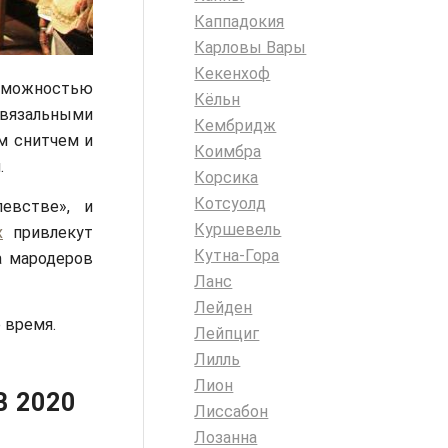
Каппадокия
Карловы Вары
Кекенхоф
зможностью
Кёльн
вязальными
Кембридж
м снитчем и
Коимбра
.
Корсика
Котсуолд
евстве», и
Куршевель
х
привлекут
Кутна-Гора
а мародеров
Ланс
Лейден
 время.
Лейпциг
Лилль
Лион
 2020
Лиссабон
Лозанна