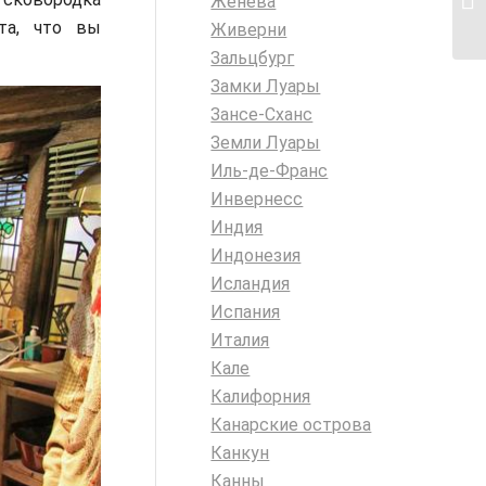
Женева
та, что вы
Живерни
Зальцбург
Замки Луары
Зансе-Сханс
Земли Луары
Иль-де-Франс
Инвернесс
Индия
Индонезия
Исландия
Испания
Италия
Кале
Калифорния
Канарские острова
Канкун
Канны