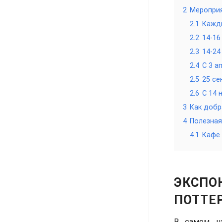
2
Мероприя
2.1
Кажды
2.2
14-16
2.3
14-24
2.4
С 3 а
2.5
25 се
2.6
С 14 
3
Как добр
4
Полезная
4.1
Кафе 
ЭКСПОН
ПОТТЕ
В самом на