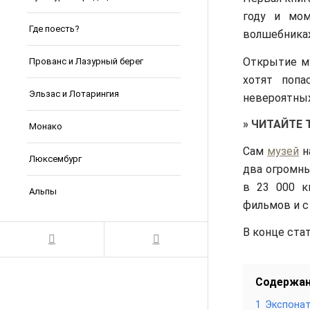
году и мом
Где поесть?
волшебниках
Открытие му
Прованс и Лазурный берег
хотят попа
Эльзас и Лотарингия
невероятных
»
ЧИТАЙТЕ 
Монако
Сам
музей
н
Люксембург
два огромн
в 23 000 к
Альпы
фильмов и с
В конце ста
Содержа
1
Экспонат