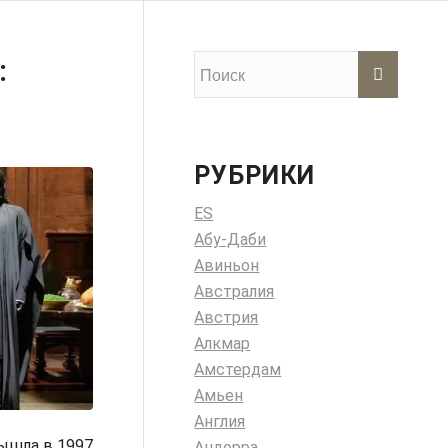
:
РУБРИКИ
ES
Абу-Даби
Авиньон
Австралия
Австрия
Алкмар
Амстердам
Амьен
Англия
ышла в 1997
Андорра