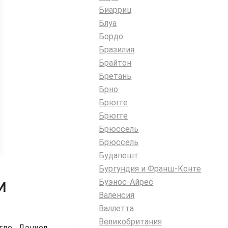
Биарриц
Блуа
Бордо
Бразилия
Брайтон
Бретань
Брно
Брюгге
Брюгге
Брюссель
Брюссель
Будапешт
Бургундия и Франш-Конте
Буэнос-Айрес
И
Валенсия
Валлетта
Великобритания
где Дэниел