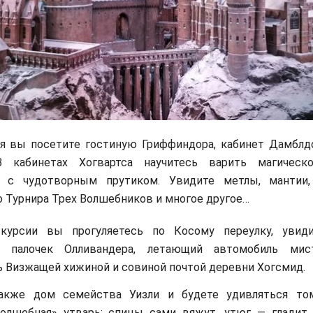
я вы посетите гостиную Гриффиндора, кабинет Дамблдо
В кабинетах Хогвартса научитесь варить магическ
я с чудотворным прутиком. Увидите метлы, мантии,
о Турнира Трех Волшебников и многое другое…
курсии вы прогуляетесь по Косому переулку, увиди
х палочек Олливандера, летающий автомобиль мист
 Визжащей хижиной и совиной почтой деревни Хогсмид.
акже дом семейства Уизли и будете удивляться том
волшебная» утварь: спицы сами вяжут, утюг — гладит,