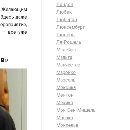
Лондон
. Желающим
Любек
. Здесь даже
Люберон
ероприятие,
Люксембург
а — все уже
Люцерн
Ля-Рошель
Мадейра
Мальта
ов»
Манчестер
Марокко
Марсель
Мексика
Ментон
Мехико
Мон-Сен-Мишель
Монако
Монпелье