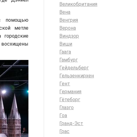
Великобритания
Вена
 с помощью
Венгрия
ской метле
Верона
а городские
Виндзор
е восхищены
Виши
Гаага
Гамбург
Гейдельберг
Гельзенкирхен
Гент
Германия
Гётеборг
Глазго
Гоа
Гранд-Эст
Грас