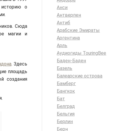
 историю о
Анси
ми.
Антверпен
Антиб
ников. Сюда
Арабские Эмираты
ре магии и
Аргентина
Арль
Аудиогиды TouringBee
Баден-Баден
ндона
. Здесь
Базель
щие площадь
Балеарские острова
ей создания
Бамберг
Бангкок
я.
Бат
Белград
Бельгия
Берлин
Берн