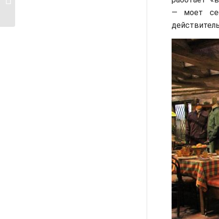
респектабельный в ...
— моет себ
действитель