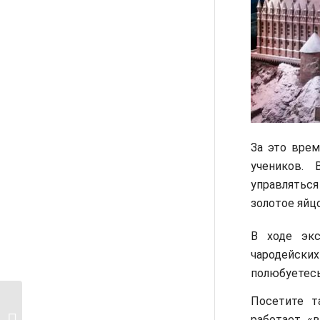
За это врем
учеников. 
управлятьс
золотое яйц
В ходе экс
чародейски
полюбуетесь
Посетите т
Район Гринвич —
работает «
самый