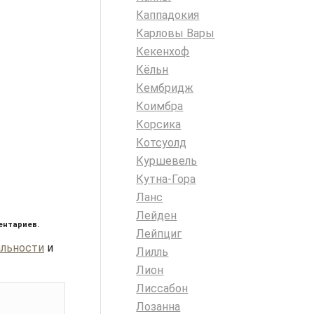
Каппадокия
Карловы Вары
Кекенхоф
Кёльн
Кембридж
Коимбра
Корсика
Котсуолд
Куршевель
Кутна-Гора
Ланс
Лейден
ентариев.
Лейпциг
альности
и
Лилль
Лион
Лиссабон
Лозанна