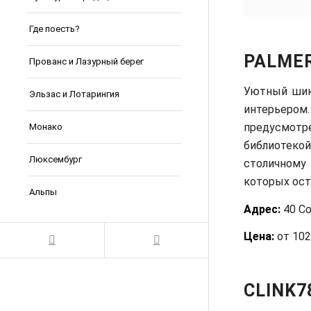
Где поесть?
PALMER
Прованс и Лазурный берег
Уютный шик
Эльзас и Лотарингия
интерьеро
предусмотр
Монако
библиотеко
Люксембург
столичному
которых ос
Альпы
Адрес:
40 Co
Цена:
от 102
CLINK7