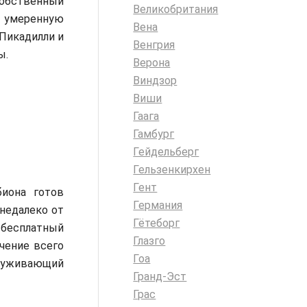
обственный
Великобритания
а умеренную
Вена
 Пикадилли и
Венгрия
ы.
Верона
Виндзор
Виши
Гаага
Гамбург
Гейдельберг
Гельзенкирхен
Гент
иона готов
Германия
недалеко от
Гётеборг
 бесплатный
Глазго
чение всего
Гоа
служивающий
Гранд-Эст
Грас