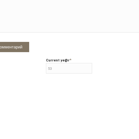
*
Current ye
@r