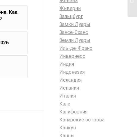
Женева
Живерни
на. Как
Зальцбург
р
Замки Луары
Зансе-Сханс
Земли Луары
2026
Иль-де-Франс
Инвернесс
Индия
Индонезия
Исландия
Испания
Италия
Кале
Калифорния
Канарские острова
Канкун
Канны