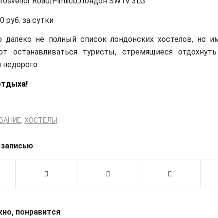
rosvenor Road|Pimlico,Лондон SW1V 3LG
0 руб. за сутки
о далеко не полный список лондонских хостелов, но и
ют останавливаться туристы, стремящиеся отдохнут
 недорого.
отдыха!
ВАНИЕ
,
ХОСТЕЛЫ
 записью
жно, понравится