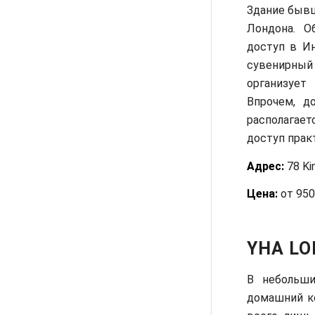
Здание бывш
Лондона. О
доступ в И
сувенирн
организуе
Впрочем, д
располагает
доступ прак
Адрес:
78 Ki
Цена:
от 950
YHA LO
В небольши
домашний ко