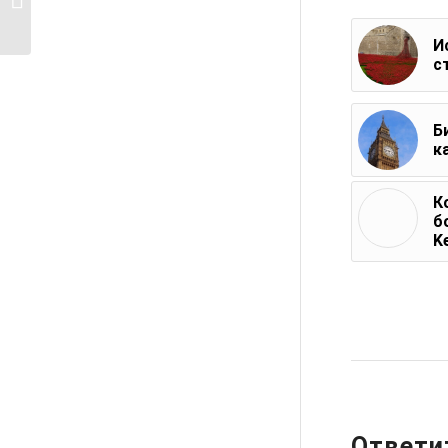
любой ...
И
с
Б
к
К
б
K
Ответи