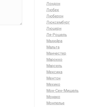
Лондон
Любек
Люберон
Люксембург
Люцерн
Ля-Рошель
Мадейра
Мальта
Манчестер
Марокко
Марсель
Мексика
Ментон
Мехико
Мон-Сен-Мишель
Монако
Монпелье