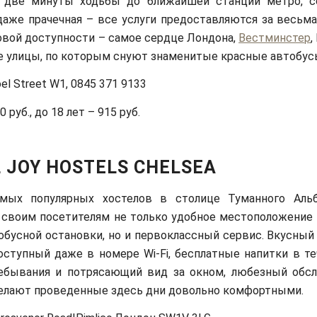
 две минуты ходьбы до ближайшей станции метро, с
даже прачечная – все услуги предоставляются за весьм
говой доступности – самое сердце Лондона,
Вестминстер
,
 улицы, по которым снуют знаменитые красные автобус
el Street W1, 0845 371 9133
 руб., до 18 лет – 915 руб.
 JOY HOSTELS CHELSEA
мых популярных хостелов в столице Туманного Альб
своим посетителям не только удобное местоположение 
обусной остановки, но и первоклассный сервис. Вкусный
оступный даже в номере Wi-Fi, бесплатные напитки в те
ебывания и потрясающий вид за окном, любезный об
елают проведенные здесь дни довольно комфортными.