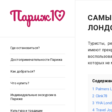
САМЫ
ЛОНД
Туристы, р
Где остановиться?
имеют прекр
воспользова
Достопримечательности Парижа
которых не 
Как добраться?
Содержа
Что купить?
1
Palmers 
Индивидуальные экскурсии в
2
Clink78
Париже
3
YHA Lond
4
Travel Jo
Культура и традиции