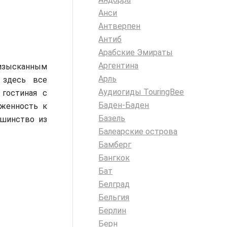
Анси
Антверпен
Антиб
Арабские Эмираты
Аргентина
 изысканным
Арль
 здесь все
Аудиогиды TouringBee
 гостиная с
Баден-Баден
женность к
Базель
ьшинство из
Балеарские острова
Бамберг
Бангкок
Бат
Белград
Бельгия
Берлин
Берн