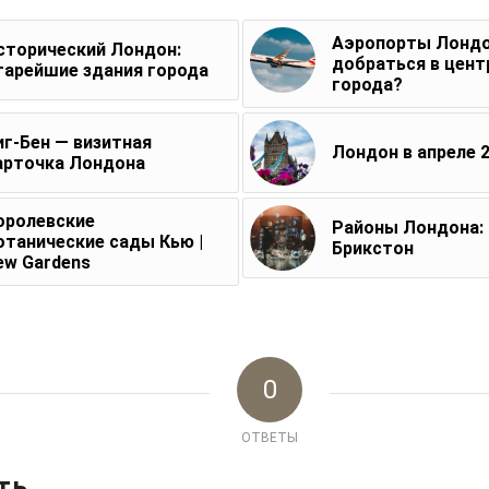
Аэропорты Лондо
сторический Лондон:
добраться в цент
тарейшие здания города
города?
иг-Бен — визитная
Лондон в апреле 
арточка Лондона
оролевские
Районы Лондона:
отанические сады Кью |
Брикстон
ew Gardens
0
ОТВЕТЫ
ть