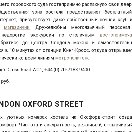
его городского суда гостеприимно распахнуло свои двер
бщественная зона хостела предоставляет бесплатны
нтернет, присутствует даже собственный ночной клуб 
ый
магазинчик.
Дружелюбны многоязычный персонал 
т недорогие экскурсии по столичным
достопримеча
обраться до центра Лондона можно и самостоятельн
ся в 10 минутах от станции Кинг-Кросс, откуда открыва
тически ко всем линиям
метрополитена
.
ng’s Cross Road WC1, +44 (0) 20-7183 9400
 руб.
NDON OXFORD STREET
х уютных номерах хостела на Оксфорд-стрит созда
мфорт. Чистота и аккуратность, вежливый, отзывчивый