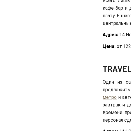
всего лишь
кафе-бар и 
плату. В ша
центральные
Адрес:
14 No
Цена:
от 1220
TRAVEL
Один из са
предложить 
метро
и авт
завтрак и д
времени пр
персонал сд