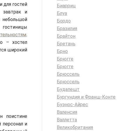
и для гостей
Биарриц
й завтрак и
Блуа
и небольшой
Бордо
гостиницы
Бразилия
тельностям
.
Брайтон
о – хостел
Бретань
ется широкий
Брно
Брюгге
Брюгге
Брюссель
Брюссель
Будапешт
Бургундия и Франш-Конте
Буэнос-Айрес
Валенсия
н поистине
Валлетта
 персонал и
Великобритания