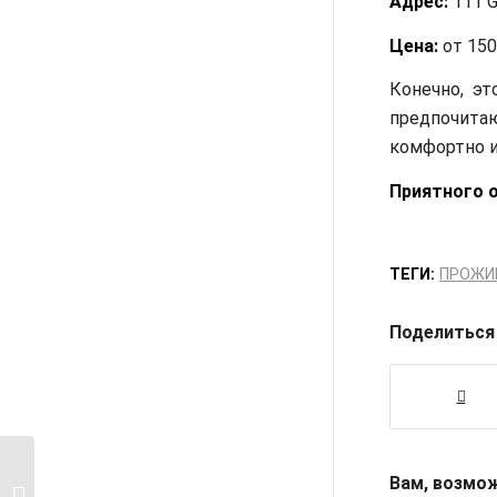
Адрес:
111 G
Цена:
от 150
Конечно, эт
предпочита
комфортно и
Приятного 
ТЕГИ:
ПРОЖИ
Поделиться
Отели в центре
Вам, возмо
Лондона: 10 лучших на