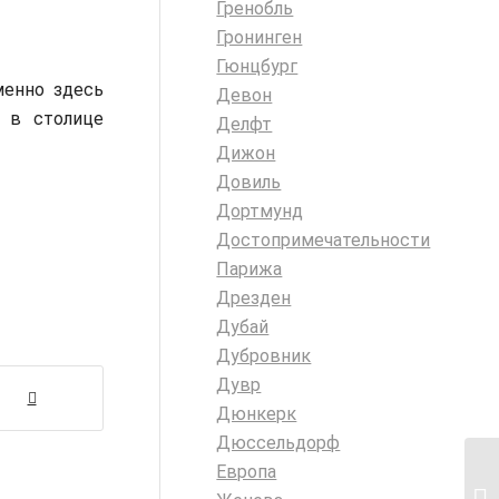
Гренобль
Гронинген
Гюнцбург
менно здесь
Девон
ь в столице
Делфт
Дижон
Довиль
Дортмунд
Достопримечательности
Парижа
Дрезден
Дубай
Дубровник
Дувр
Дюнкерк
Дюссельдорф
Европа