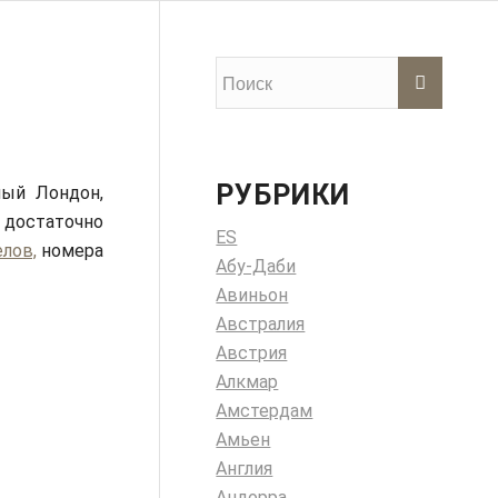
РУБРИКИ
ный Лондон,
 достаточно
ES
елов,
номера
Абу-Даби
Авиньон
Австралия
Австрия
Алкмар
Амстердам
Амьен
Англия
Андорра