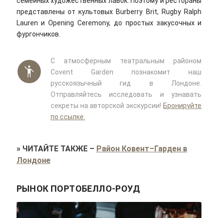
семейных художественных лавок. Поэтому и рестораны
представлены от культовых Burberry Brit, Rugby Ralph
Lauren и Opening Ceremony, до простых закусочных и
фургончиков.
С атмосферным театральным районом
Covent Garden познакомит наш
русскоязычный гид в Лондоне.
Отправляйтесь исследовать и узнавать
секреты на авторской экскурсии!
Бронируйте
по ссылке.
»
ЧИТАЙТЕ ТАКЖЕ
–
Район Ковент–Гарден в
Лондоне
РЫНОК ПОРТОБЕЛЛО-РОУД