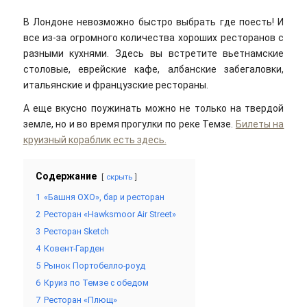
В Лондоне невозможно быстро выбрать где поесть! И
все из-за огромного количества хороших ресторанов с
разными кухнями. Здесь вы встретите вьетнамские
столовые, еврейские кафе, албанские забегаловки,
итальянские и французские рестораны.
А еще вкусно поужинать можно не только на твердой
земле, но и во время прогулки по реке Темзе.
Билеты на
круизный кораблик есть здесь.
Содержание
скрыть
1
«Башня OXO», бар и ресторан
2
Ресторан «Hawksmoor Air Street»
3
Ресторан Sketch
4
Ковент-Гарден
5
Рынок Портобелло-роуд
6
Круиз по Темзе с обедом
7
Ресторан «Плющ»