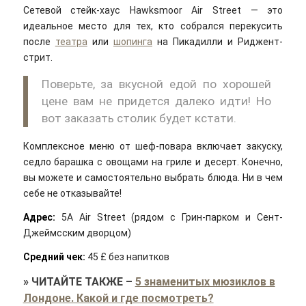
Сетевой стейк-хаус Hawksmoor Air Street — это
идеальное место для тех, кто собрался перекусить
после
театра
или
шопинга
на Пикадилли и Риджент-
стрит.
Поверьте, за вкусной едой по хорошей
цене вам не придется далеко идти! Но
вот заказать столик будет кстати.
Комплексное меню от шеф-повара включает закуску,
седло барашка с овощами на гриле и десерт. Конечно,
вы можете и самостоятельно выбрать блюда. Ни в чем
себе не отказывайте!
Адрес:
5A Air Street (рядом с Грин-парком и Сент-
Джеймсским дворцом)
Средний чек:
45 £ без напитков
»
ЧИТАЙТЕ ТАКЖЕ
–
5 знаменитых мюзиклов в
Лондоне. Какой и где посмотреть?