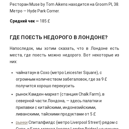
Ресторан Muse by Tom Aikens находится на Groom Pl, 38.
Метро — Hyde Park Corner.
Средний чек —
185 £
ГДЕ ПОЕСТЬ НЕДОРОГО В ЛОНДОНЕ?
Напоследок, мы хотим сказать, что в Лондоне есть
места, где поесть можно недорого. Вот некоторые из
них:
чайнатаун в Сохо (метро Leicester Square), с
огромным количеством забегаловок, где за 9 £
получится хорошо перекусить
рынок Камден-маркет (станция Chalk Farm), в
северной части Лондона, — здесь палатки и
прилавки с китайскими, индонезийскими,
ливанскими, тайскими продуктами от 5 £
рынки
Спиталфилдс (метро Liverpool Street) рядом с
Сити, и Боро-маркет (метро London Bridge) на южном