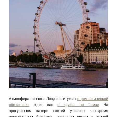
Igor Sporynin/unsplash
Атмосфера ночного Лондона и ужин
в романтической
обстановке
ждет вас
в круизе по Темзе
. На
прогулочном катере гостей угощают четырьмя
аппетитными блюдами, игристым вином и живой