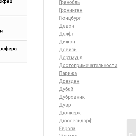
скреб
Гренобль
Гронинген
Гюнцбург
Девон
он
Делфт
Дижон
мосфера
Довиль
Дортмунд
Достопримечательности
Парижа
Дрезден
Дубай
Дубровник
Дувр
Дюнкерк
Дюссельдорф
Европа