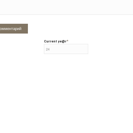
*
Current ye
@r