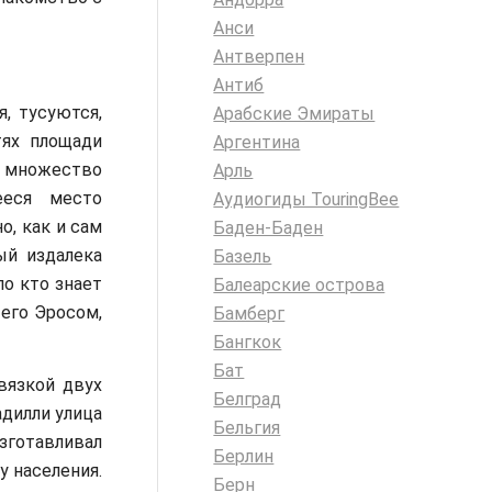
Анси
Антверпен
Антиб
, тусуются,
Арабские Эмираты
тях площади
Аргентина
 множество
Арль
ееся место
Аудиогиды TouringBee
о, как и сам
Баден-Баден
ый издалека
Базель
о кто знает
Балеарские острова
его Эросом,
Бамберг
Бангкок
Бат
вязкой двух
Белград
адилли улица
Бельгия
зготавливал
Берлин
у населения.
Берн