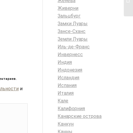
Женева
Живерни
Зальцбург
Замки Луары
Зансе-Сханс
Земли Луары
Иль-де-Франс
Инвернесс
Индия
Индонезия
Исландия
ентариев.
Испания
альности
и
Италия
Кале
Калифорния
Канарские острова
Канкун
Канны