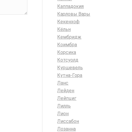
Каппадокия
Карловы Вары
Кекенхоф
Кёльн
Кембридж
Коимбра
Корсика
Котсуолд
Куршевель
Кутна-Гора
Ланс
Лейден
Лейпциг
Лилль
Лион
Лиссабон
Лозанна