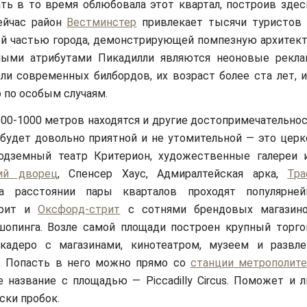
ть в то время облюбовала этот квартал, построив зде
Сейчас район
Вестминстер
привлекает тысячи туристов 
й частью города, демонстрирующей помпезную архитекту
ыми атрибутами Пикадилли являются неоновые рекл
ли современных билбордов, их возраст более ста лет, и
о по особым случаям.
100-1000 метров находятся и другие достопримечательнос
будет довольно приятной и не утомительной — это церк
одземный театр Критерион, художественные галереи 
ий дворец
, Спенсер Хаус, Адмиралтейская арка,
Тра
а расстоянии пары кварталов проходят популярне
трит и
Оксфорд-стрит
с сотнями брендовых магазино
шопинга. Возле самой площади построен крупный торг
кадеро с магазинами, кинотеатром, музеем и развл
. Попасть в него можно прямо со
станции метрополите
 название с площадью — Piccadilly Circus. Поможет и
ски пробок.