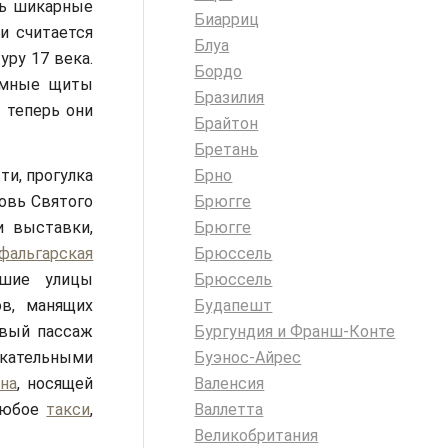
сь шикарные
Биарриц
и считается
Блуа
ру 17 века.
Бордо
амные щиты
Бразилия
 теперь они
Брайтон
Бретань
Брно
ти, прогулка
Брюгге
овь Святого
Брюгге
и выставки,
Брюссель
фальгарская
Брюссель
йшие улицы
Будапешт
в, манящих
Бургундия и Франш-Конте
овый пассаж
Буэнос-Айрес
екательными
Валенсия
на
, носящей
Валлетта
 любое
такси
,
Великобритания