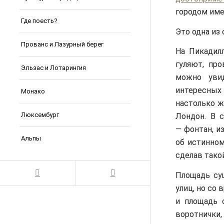
городом име
Где поесть?
Это одна из
Прованс и Лазурный берег
На Пикадил
гуляют, пр
Эльзас и Лотарингия
можно уви
интересны
Монако
настолько ж
Люксембург
Лондон. В 
— фонтан, и
Альпы
об истинном
сделав такой
Площадь сущ
улиц, но со
и площадь 
воротнички, 