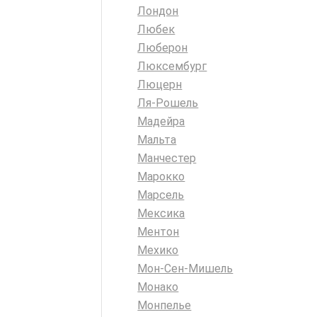
Лондон
Любек
Люберон
Люксембург
Люцерн
Ля-Рошель
Мадейра
Мальта
Манчестер
Марокко
Марсель
Мексика
Ментон
Мехико
Мон-Сен-Мишель
Монако
Монпелье