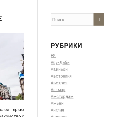
Е
РУБРИКИ
ES
Абу-Даби
Авиньон
Австралия
Австрия
Алкмар
Амстердам
Амьен
олее ярких
Англия
знакомство с
Андорра