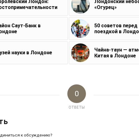
оролевский Лондон:
Лондонский небо
остопримечательности
«Огурец»
айон Саут-Банк в
50 советов перед
ондоне
поездкой в Лонд
Чайна-таун — ат
узей науки в Лондоне
Китая в Лондоне
0
ОТВЕТЫ
ть
единиться к обсуждению?