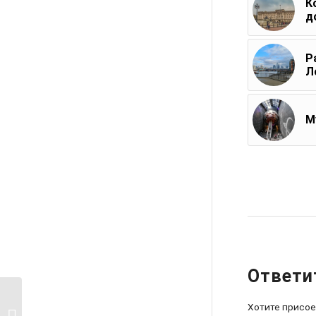
К
д
Р
Л
М
Ответи
Хотите присо
Оксфорд-стрит в