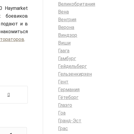
Великобритания
0 Haymarket
Вена
х боевиков
Венгрия
 подают и в
Верона
ознакомиться
Виндзор
стораторов
.
Виши
Гаага
Гамбург
Гейдельберг
Гельзенкирхен
Гент
Германия
Гётеборг
Глазго
Гоа
Гранд-Эст
Грас