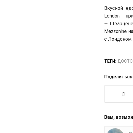
Вкусной едо
London, п
— Шварценег
Mezzonine н
с Лондоном,
ТЕГИ:
ДОСТО
Поделиться
Вам, возмо