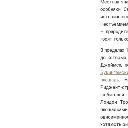
Местная зна
особняки. 
историческо
Неотъемлем
— прародите
горят тольк
В пределах 
до которых 
Джеймса, п
Букингемск
площадь
. Н
Риджент-с
любителей 
Лондон Тро
площадками
одноименное
хотя есть ри