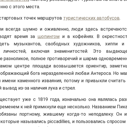
нно с этого места.
 стартовых точек маршрутов
туристических автобусов
.
ли всегда шумно и оживленно, люди здесь встречаются
оводят время за
шопингом
и в кофейнях. В окрестнос
деть музыкантов, свободных художников, хиппи и
х личностей, включая знаменитостей. Это выдающ
е разноликое, полное противоречий и шарма одновременн
самом центре площади возвышается ориентир, заметн
зображающий бога неразделенной любви Антероса. Но мал
 имени каменного изваяния, потому и привыкли считать 
 вывод из-за наличия лука и стрел.
ествует уже с 1819 года, изначально она являлась раз
 временем к ней примкнули еще несколько. Названием Пик
обязаны портному, жившему когда-то неподалеку. Он и
которые назывались piccadillies, и пользовались спросом 