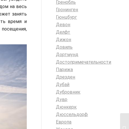
Гренобль
дом на весь
Гронинген
ожет занять
Гюнцбург
ть время и
Девон
ь посещения,
Делфт
Дижон
Довиль
Дортмунд
Достопримечательности
Парижа
Дрезден
Дубай
Дубровник
Дувр
Дюнкерк
Дюссельдорф
Европа