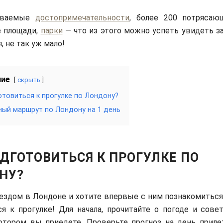
аваемые
достопримечательности
, более 200 потряса
 площади,
парки
— что из этого можно успеть увидеть з
, не так уж мало!
ние
скрыть
отовиться к прогулке по Лондону?
ый маршрут по Лондону на 1 день
ДГОТОВИТЬСЯ К ПРОГУЛКЕ ПО
НУ?
ездом в Лондоне и хотите впервые с ним познакомиться,
я к прогулке! Для начала, прочитайте о погоде и сове
котором вы приедете. Проверьте прогноз на день прилет