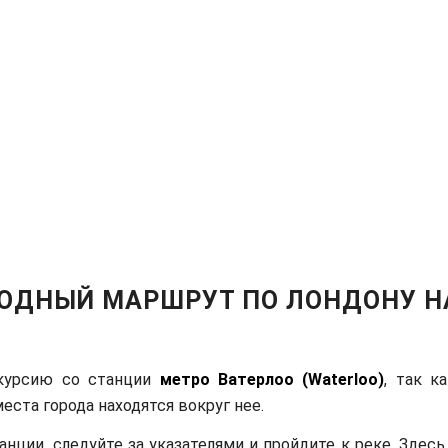
ОДНЫЙ МАРШРУТ ПО ЛОНДОНУ Н
курсию со станции
метро Ватерлоо (Waterloo)
, так к
еста города находятся вокруг нее.
анции, следуйте за указателями и пройдите к реке. Здес