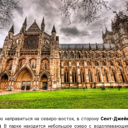
о направиться на северо-восток, в сторону
Сент-Джейм
)
. В парке находится небольшое озеро с водоплавающи