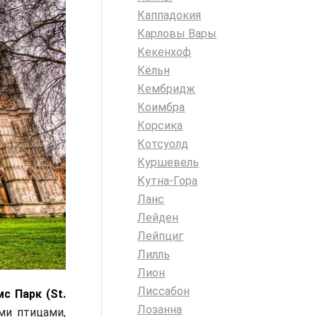
Каппадокия
Карловы Вары
Кекенхоф
Кёльн
Кембридж
Коимбра
Корсика
Котсуолд
Куршевель
Кутна-Гора
Ланс
Лейден
Лейпциг
Лилль
Лион
Лиссабон
с Парк (St.
Лозанна
ми птицами,