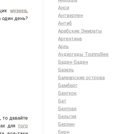
Анси
ющих
музеев
,
Антверпен
а один день?
Антиб
Арабские Эмираты
Аргентина
Арль
Аудиогиды TouringBee
Баден-Баден
Базель
Балеарские острова
Бамберг
Бангкок
Бат
Белград
Бельгия
 то давайте
Берлин
тах для
того
Берн
а, все-таки