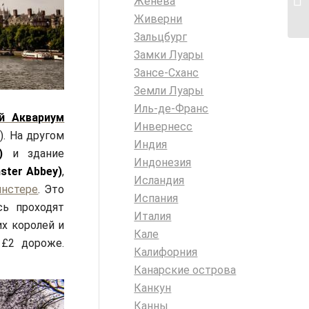
Женева
Живерни
Зальцбург
Замки Луары
Зансе-Сханс
Земли Луары
Иль-де-Франс
й Аквариум
Инвернесс
). На другом
Индия
)
и здание
Индонезия
ster Abbey)
,
Исландия
нстере
. Это
Испания
ь проходят
Италия
х королей и
Кале
 £2 дороже.
Калифорния
Канарские острова
Канкун
Канны