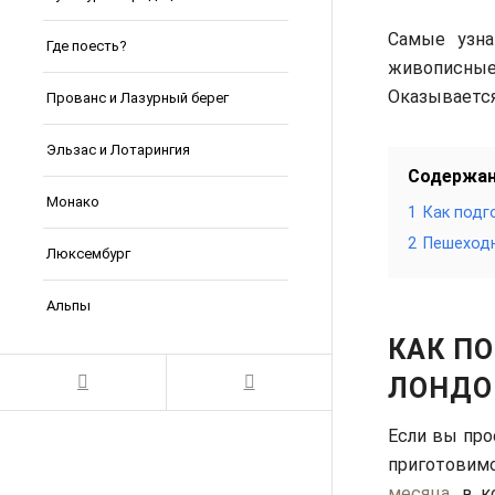
Самые узн
Где поесть?
живописные
Оказывается
Прованс и Лазурный берег
Эльзас и Лотарингия
Содержа
Монако
1
Как подг
2
Пешеходн
Люксембург
Альпы
КАК ПО
ЛОНДО
Если вы про
приготовимс
месяца
, в 