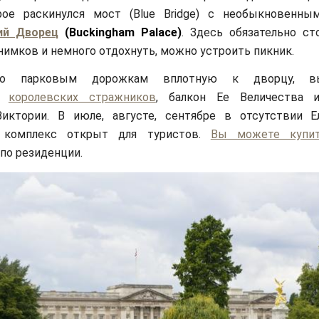
рое раскинулся мост (Blue Bridge) с необыкновенн
ий Дворец
(Buckingham Palace)
. Здесь обязательно ст
нимков и немного отдохнуть, можно устроить пикник.
по парковым дорожкам вплотную к дворцу, в
ых
королевских стражников
, балкон Ее Величества 
иктории. В июле, августе, сентябре в отсутствии Е
 комплекс открыт для туристов.
Вы можете купит
 по резиденции.