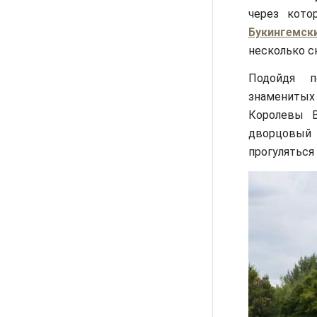
через кото
Букингемск
несколько с
Подойдя 
знаменит
Королевы В
дворцовый
прогуляться