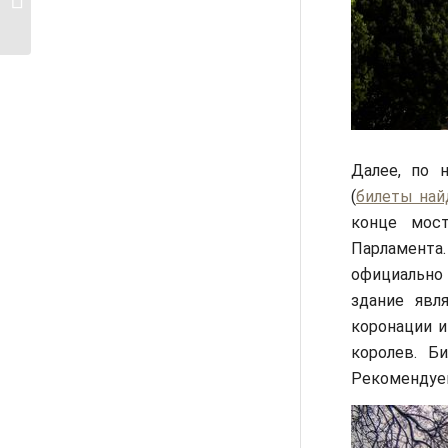
Британском музее
Далее, по 
(
билеты най
конце мос
Парламента.
официально
здание явл
коронации и
королев. Б
Рекомендуем