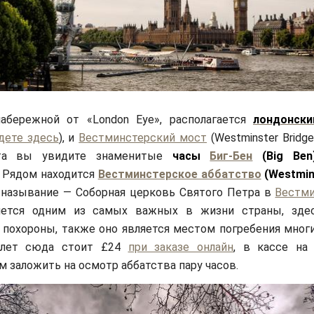
набережной от «London Eye», располагается
лондонски
дете здесь
), и
Вестминстерский мост
(Westminster Bridge
та вы увидите знаменитые
часы
Биг-Бен
(Big Ben
 Рядом находится
Вестминстерское аббатство
(Westmin
 называние — Соборная церковь Святого Петра в
Вестми
яется одним из самых важных в жизни страны, здес
 похороны, также оно является местом погребения многи
илет сюда стоит £24
при заказе онлайн
, в кассе на
 заложить на осмотр аббатства пару часов.