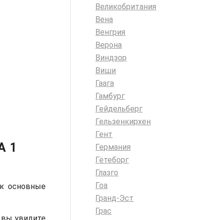
Великобритания
Вена
Венгрия
Верона
Виндзор
Виши
Гаага
Гамбург
Гейдельберг
Гельзенкирхен
Гент
А 1
Германия
Гётеборг
Глазго
Гоа
ак основные
Гранд-Эст
Грас
ь вы увидите