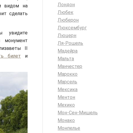
Лондон
ым видом на
Любек
оит сделать
Люберон
Люксембург
ы увидите
Люцерн
и монумент
Ля-Рошель
лизаветы II
Мадейра
ь билет
и
Мальта
Манчестер
Марокко
Марсель
Мексика
Ментон
Мехико
Мон-Сен-Мишель
Монако
Монпелье