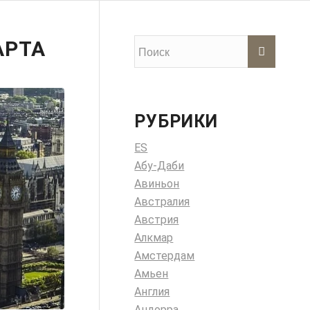
АРТА
РУБРИКИ
ES
Абу-Даби
Авиньон
Австралия
Австрия
Алкмар
Амстердам
Амьен
Англия
Андорра