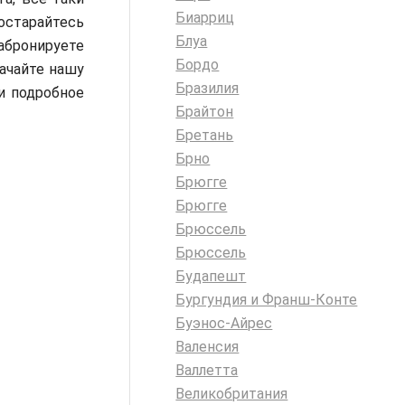
Биарриц
остарайтесь
Блуа
абронируете
Бордо
качайте нашу
Бразилия
и подробное
Брайтон
Бретань
Брно
Брюгге
Брюгге
Брюссель
Брюссель
Будапешт
Бургундия и Франш-Конте
Буэнос-Айрес
Валенсия
Валлетта
Великобритания