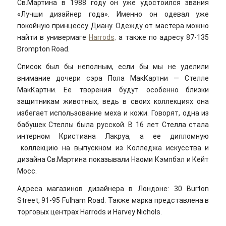
Св.Мартина в 1988 году он уже удостоился звания
«Лучши дизайнер года». Именно он одевал уже
покойную принцессу Диану. Одежду от мастера можно
найти в универмаге
Harrods,
а также по адресу 87-135
Brompton Road.
Список был бы неполным, если бы мы не уделили
внимание дочери сэра Пола МакКартни — Стелле
МакКартни. Ее творения будут особенно близки
защитникам животных, ведь в своих коллекциях она
избегает использование меха и кожи. Говорят, одна из
бабушек Стеллы была русской. В 16 лет Стелла стала
интерном Кристиана Лакруа, а ее дипломную
коллекцию на выпускном из Колледжа искусства и
дизайна Св.Мартина показывали Наоми Кэмпбэл и Кейт
Мосс.
Адреса магазинов дизайнера в Лондоне: 30 Burton
Street, 91-95 Fulham Road. Также марка представлена в
торговых центрах Harrods и Harvey Nichols.