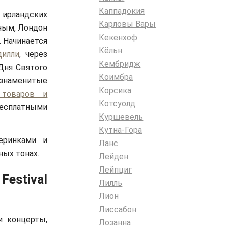
Каппадокия
ирландских
Карловы Вары
нным, Лондон
Кекенхоф
 Начинается
Кёльн
дилли
, через
Кембридж
Дня Святого
Коимбра
знаменитые
Корсика
 товаров и
Котсуолд
бесплатными
Куршевель
Кутна-Гора
еринками и
Ланс
ных тонах.
Лейден
Лейпциг
Festival
Лилль
Лион
Лиссабон
и концерты,
Лозанна