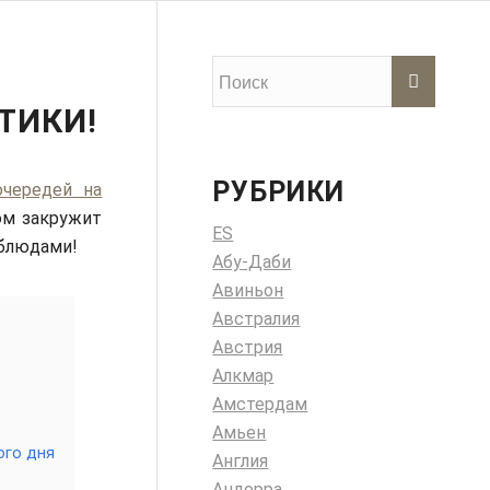
ТИКИ!
РУБРИКИ
очередей на
том закружит
ES
 блюдами!
Абу-Даби
Авиньон
Австралия
Австрия
Алкмар
Амстердам
Амьен
ого дня
Англия
Андорра