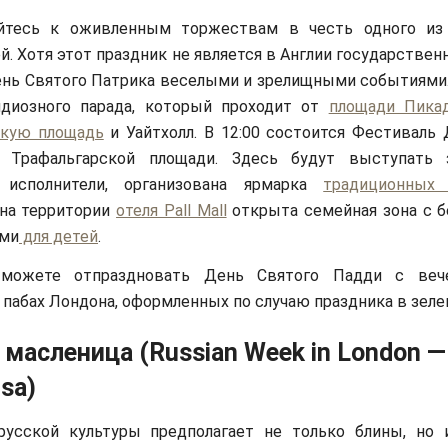
йтесь к оживленным торжествам в честь одного из 
й. Хотя этот праздник не является в Англии государстве
нь Святого Патрика веселыми и зрелищными событиями.
ндиозного парада, который проходит от
площади Пика
скую площадь
и Уайтхолл. В 12:00 состоится Фестиваль 
 Трафальгарской площади. Здесь будут выступать 
 исполнители, организована ярмарка
традиционных
а на территории
отеля Pall Mall
открыта семейная зона с 
ями
для детей
.
можете отпраздновать День Святого Падди с веч
 пабах Лондона, оформленных по случаю праздника в зеле
 масленица (Russian Week in London — 
sa)
русской культуры предполагает не только блины, но 