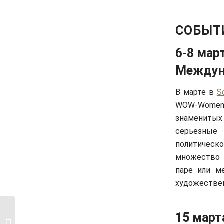
СОБЫТ
6-8 мар
Междун
В марте в
S
WOW-Women. 
знаменитых
серьезные
политическ
множество 
паре или м
художествен
15 март
Где вкусно и недорого