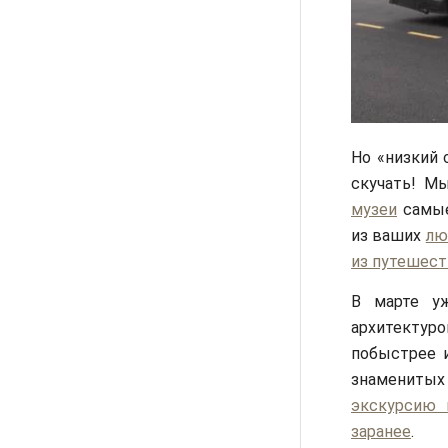
Но «низкий 
скучать! М
музеи
самые
из ваших
лю
из путешест
В марте у
архитектур
побыстрее 
знамениты
экскурсию 
заранее
.