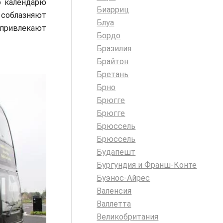
о календарю
Биарриц
соблазняют
Блуа
 привлекают
Бордо
Бразилия
Брайтон
Бретань
Брно
Брюгге
Брюгге
Брюссель
Брюссель
Будапешт
Бургундия и Франш-Конте
Буэнос-Айрес
Валенсия
Валлетта
Великобритания