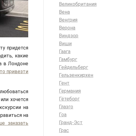
Великобритания
Вена
Венгрия
Верона
Виндзор
Виши
сту придется
Гаага
дить, какие
Гамбург
а в Лондоне
Гейдельберг
то привезти
Гельзенкирхен
Гент
Германия
 любоваться
Гётеборг
 или хочется
Глазго
кскурсии на
Гоа
правиться на
Гранд-Эст
ше заказать
Грас