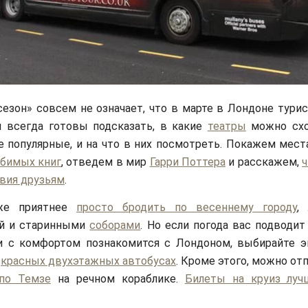
сезон» совсем не означает, что в марте в Лондоне тури
ы всегда готовы подсказать, в какие
театры
можно схо
 популярные, и на что в них посмотреть. Покажем мест
бимых книг
, отведем в мир
Гарри Поттера
и расскажем,
ч
вия друзьям
.
же приятнее
просто бродить по весеннему городу
,
ой и старинными
соборами
. Но если погода вас подводит
и с комфортом познакомится с Лондоном, выбирайте э
х
красных двухэтажных автобусах
. Кроме этого, можно от
по Темзе
на речном кораблике.
Билеты на круиз луч