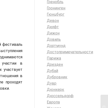
Гренобль
Гронинген
Гюнцбург
Девон
Делфт
Дижон
Довиль
й фестиваль
Дортмунд
выступления
Достопримечательности
поднимаются
Парижа
 участии в
Дрезден
х участвует
Дубай
отношения в
Дубровник
ле проходят
Дувр
овки.
Дюнкерк
Дюссельдорф
Европа