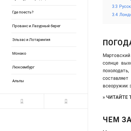
3.3
Русск
Где поесть?
3.4
Лондо
Прованс и Лазурный берег
Эльзас и Лотарингия
ПОГОДА
Монако
Мартовский 
солнце вых
Люксембург
похолодать
составляет
Альпы
всеоружии: 
»
ЧИТАЙТЕ 
ЧЕМ ЗА