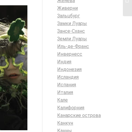
Женева
Живерни
Зальцбург
Замки Луары
Зансе-Сханс
Земли Луары
Иль-де-Франс
Инвернесс
Индия
Индонезия
Исландия
Испания
Италия
Кале
Калифорния
Канарские острова
Канкун
Канны