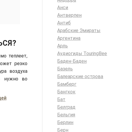
Анси
Антверпен
Антиб
Арабские Эмираты
Аргентина
ЬСЯ?
Арль
Аудиогиды TouringBee
мо теплеет,
Баден-Баден
может резко
Базель
ура воздуха
Балеарские острова
е нужно во
Бамберг
Бангкок
дей
Бат
Белград
Бельгия
Берлин
Берн