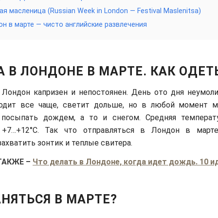
ая масленица (Russian Week in London — Festival Maslenitsa)
н в марте — чисто английские развлечения
 В ЛОНДОНЕ В МАРТЕ. КАК ОДЕТ
Лондон капризен и непостоянен. День ото дня неумоли
одит все чаще, светит дольше, но в любой момент 
, посыпать дождем, а то и снегом. Средняя температ
 +7…+12°С. Так что отправляться в Лондон в март
захватить зонтик и теплые свитера.
ТАКЖЕ
–
Что делать в Лондоне, когда идет дождь. 10 и
НЯТЬСЯ В МАРТЕ?