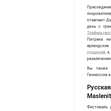
Присоединя
покровителе
отмечает Де
день с гра
Трафальгар
Патрика на
ирландские
угощений
, 
развлечени
Вы также 
Гиннессом в
Русская
Maslenit
Фестиваль 