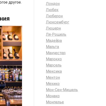
гое другое.
Лондон
Любек
Люберон
ения
Люксембург
Люцерн
Ля-Рошель
Мадейра
Мальта
Манчестер
Марокко
Марсель
Мексика
Ментон
Мехико
Мон-Сен-Мишель
Монако
Монпелье