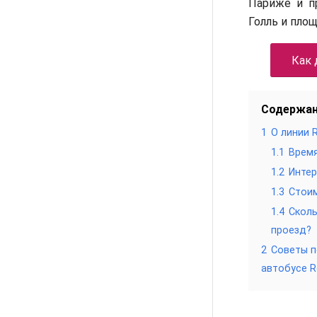
Париже и 
Голль и пло
Как 
Содержа
1
О линии 
1.1
Врем
1.2
Интер
1.3
Стои
1.4
Сколь
проезд?
2
Советы п
автобусе R