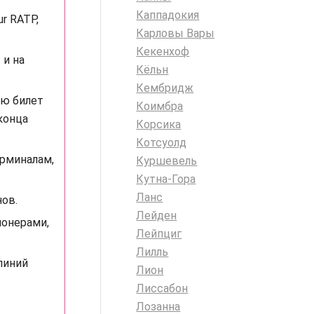
Каппадокия
r RATP,
Карловы Вары
Кекенхоф
 и на
Кёльн
Кембридж
лю билет
Коимбра
конца
Корсика
Котсуолд
ерминалам,
Куршевель
Кутна-Гора
Ланс
ов.
Лейден
онерами,
Лейпциг
Лилль
линий
Лион
Лиссабон
Лозанна