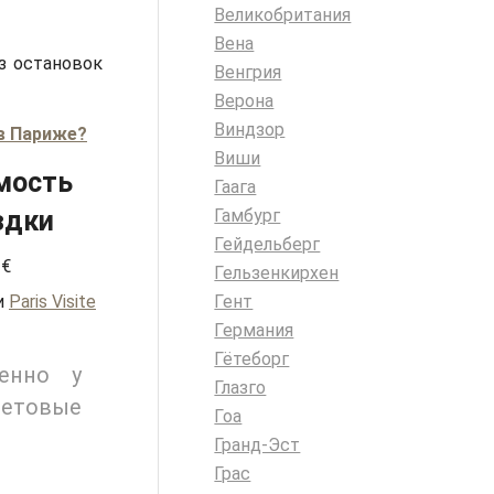
Великобритания
Вена
з остановок
Венгрия
Верона
Виндзор
в Париже?
Виши
мость
Гаага
здки
Гамбург
Гейдельберг
 €
Гельзенкирхен
и
Paris Visite
Гент
Германия
Гётеборг
енно у
Глазго
бетовые
Гоа
Гранд-Эст
Грас