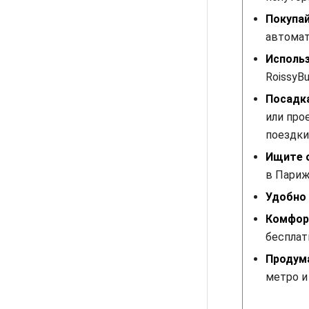
Покупай
автомат
Исполь
RoissyB
Посадка
или про
поездки
Ищите о
в Париж
Удобно 
Комфорт
бесплат
Продума
метро и