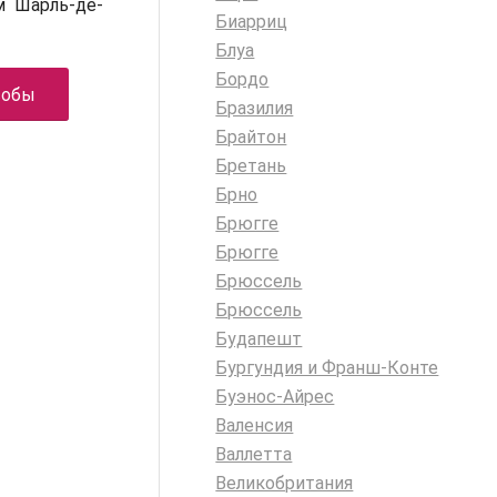
 Шарль-де-
Биарриц
Блуа
Бордо
собы
Бразилия
Брайтон
Бретань
Брно
Брюгге
Брюгге
Брюссель
Брюссель
Будапешт
Бургундия и Франш-Конте
Буэнос-Айрес
Валенсия
Валлетта
Великобритания