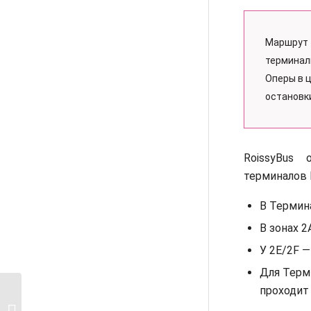
Маршрут
термина
Оперы в 
остановки
RoissyBus 
терминалов 
В Термин
В зонах 2
У 2E/2F —
Для Терм
проходит 
Музей Ле Бурже:
авиация и