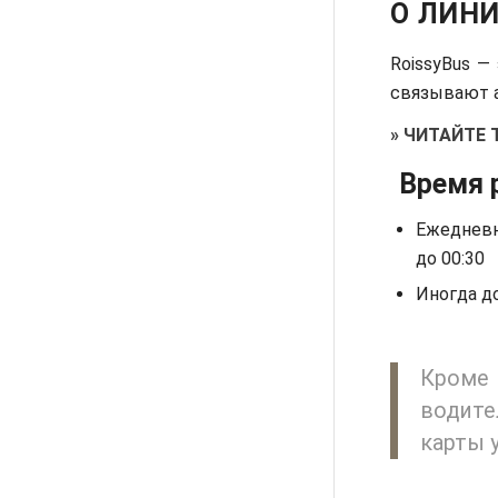
О ЛИНИ
RoissyBus —
связывают а
»
ЧИТАЙТЕ 
Время 
Ежедневн
до 00:30
Иногда до
Кроме
водите
карты 