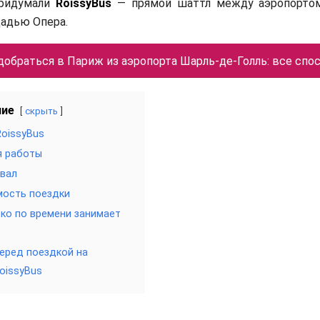
придумали
RoissyBus
— прямой шаттл между аэропортом
щадью Опера.
добраться в Париж из аэропорта Шарль-де-Голль: все спо
ние
скрыть
RoissyBus
я работы
вал
мость поездки
ко по времени занимает
еред поездкой на
oissyBus