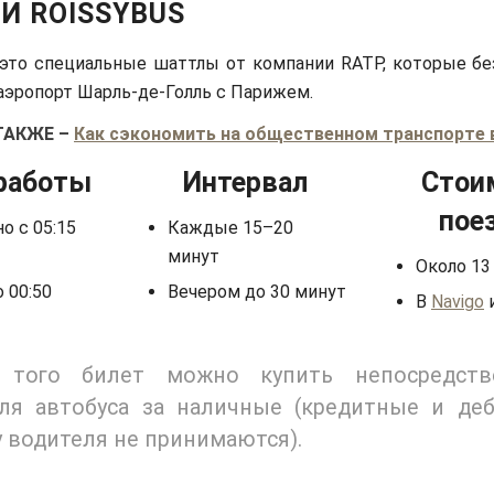
И ROISSYBUS
 это специальные шаттлы от компании RATP, которые бе
эропорт Шарль-де-Голль с Парижем.
ТАКЖЕ
–
Как сэкономить на общественном транспорте 
работы
Интервал
Стои
пое
о с 05:15
Каждые 15–20
минут
Около 13
 00:50
Вечером до 30 минут
В
Navigo
 того билет можно купить непосредств
ля автобуса за наличные (кредитные и де
у водителя не принимаются).