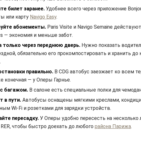
те билет заранее.
Удобнее всего через приложение Bonjou
ы или карту
Navigo Easy
.
зуйте абонементы.
Paris Visite и Navigo Semaine действуют
us — экономия и меньше забот.
 только через переднюю дверь.
Нужно показать водите
ездной, обязательно его прокомпостировать и хранить до 
.
становки правильно.
В CDG автобус заезжает ко всем т
е конечная — у Оперы Гарнье.
с багажом.
В салоне есть специальные полки для чемодан
 в пути.
Автобусы оснащены мягкими креслами, кондици
ным Wi-Fi и розетками для зарядки устройств.
йте пересадку.
У Оперы удобно пересесть на несколько 
 RER, чтобы быстро доехать до любого
района Парижа
.