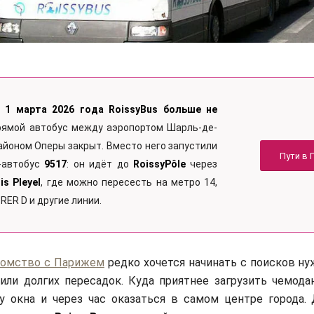
с
1 марта 2026 года RoissyBus больше не
Прямой автобус между аэропортом Шарль-де-
районом Оперы закрыт. Вместо него запустили
Пути в 
-автобус
9517
: он идёт до
RoissyPôle
через
is Pleyel
, где можно пересесть на метро 14,
 RER D и другие линии.
комство с Парижем
редко хочется начинать с поисков ну
или долгих пересадок. Куда приятнее загрузить чемодан
у окна и через час оказаться в самом центре города. 