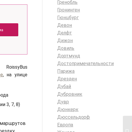
Гренобль
Гронинген
Гюнцбург
Девон
ма
Делфт
Дижон
Довиль
Дортмунд
Достопримечательности
RoissyBus
Парижа
ье
, на улице
Дрезден
Дубай
Дубровник
рода
Дувр
 3, 7, 8)
Дюнкерк
Дюссельдорф
 маршрутов
Европа
оездку