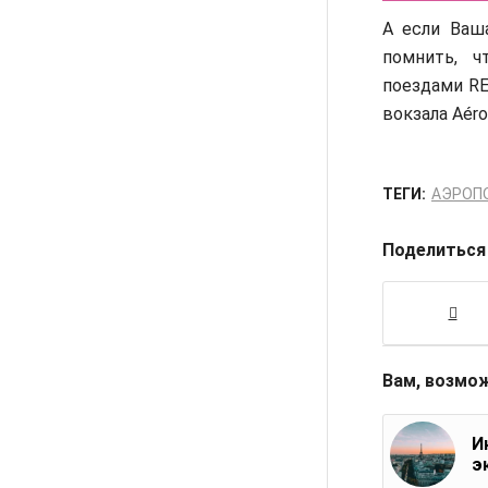
А если Ваш
помнить, 
поездами RE
вокзала Aéro
ТЕГИ:
АЭРОП
Поделиться
Вам, возмо
И
э