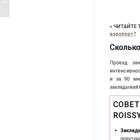
космонавтика
»
ЧИТАЙТЕ 
аэропорт?
Сколько
Проезд за
интенсивнос
и за 90 ми
закладывайт
СОВЕТ
ROISS
Заклады
полутор