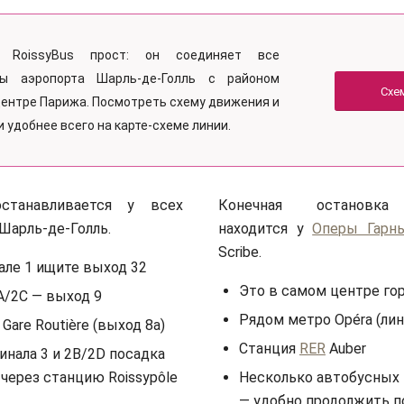
 RoissyBus прост: он соединяет все
лы аэропорта Шарль-де-Голль с районом
Схе
центре Парижа. Посмотреть схему движения и
 удобнее всего на карте-схеме линии.
останавливается у всех
Конечная остановка 
Шарль-де-Голль.
находится у
Оперы Гарн
Scribe.
але 1 ищите выход 32
Это в самом центре го
A/2C — выход 9
Рядом метро Opéra (линии
 Gare Routière (выход 8a)
Станция
RER
Auber
инала 3 и 2B/2D посадка
через станцию Roissypôle
Несколько автобусных
— удобно продолжить п