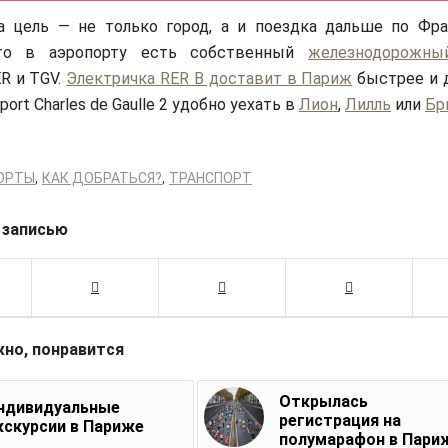
а цель — не только город, а и поездка дальше по Фра
что в аэропорту есть собственный
железнодорожны
R и TGV.
Электричка RER B доставит в Париж
быстрее и д
port Charles de Gaulle 2 удобно уехать в
Лион
,
Лилль
или
Бр
,
,
ОРТЫ
КАК ДОБРАТЬСЯ?
ТРАНСПОРТ
 записью
жно, понравится
Открылась
ндивидуальные
регистрация на
кскурсии в Париже
полумарафон в Пари