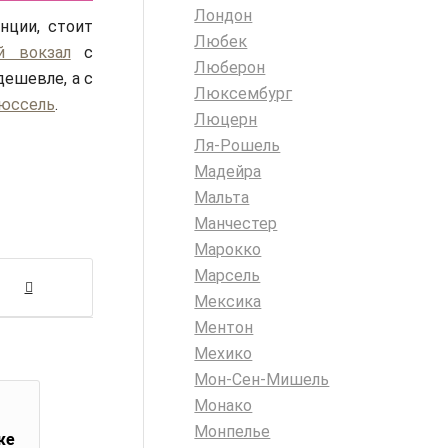
Лондон
нции, стоит
Любек
й вокзал
с
Люберон
ешевле, а с
Люксембург
юссель
.
Люцерн
Ля-Рошель
Мадейра
Мальта
Манчестер
Марокко
Марсель
Мексика
Ментон
Мехико
Мон-Сен-Мишель
Монако
Монпелье
же