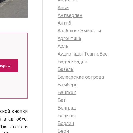
Анси
Антверпен
Антиб
Арабские Эмираты
Аргентина
Арль
Аудиогиды TouringBee
Баден-Баден
Париж
Базель
Балеарские острова
Бамберг
Бангкок
Бат
Белград
жной кнопки
Бельгия
 в автобус,
Берлин
Для этого в
Берн