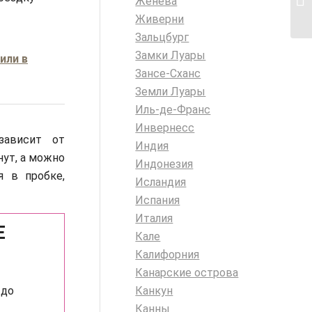
Женева
Живерни
Зальцбург
Замки Луары
или в
Зансе-Сханс
Земли Луары
Иль-де-Франс
Инвернесс
зависит от
Индия
нут, а можно
Индонезия
я в пробке,
Исландия
Испания
Италия
Е
Кале
Калифорния
Канарские острова
 до
Канкун
Канны