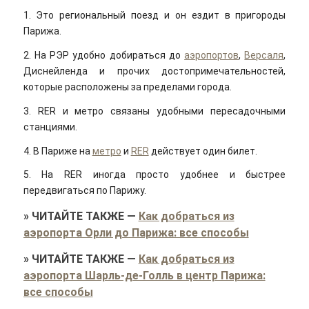
1. Это региональный поезд и он ездит в пригороды
Парижа.
2. На РЭР удобно добираться до
аэропортов
,
Версаля
,
Диснейленда и прочих достопримечательностей,
которые расположены за пределами города.
3. RER и метро связаны удобными пересадочными
станциями.
4. В Париже на
метро
и
RER
действует один билет.
5. На RER иногда просто удобнее и быстрее
передвигаться по Парижу.
»
ЧИТАЙТЕ ТАКЖЕ
—
Как добраться из
аэропорта Орли до Парижа: все способы
»
ЧИТАЙТЕ ТАКЖЕ
—
Как добраться из
аэропорта Шарль-де-Голль в центр Парижа:
все способы