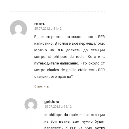
гость
25.07.2012 в 11:42
говорит:
В инетернете столько про RER
написанно. В голове все пермешалось,
Можно на RER доехать до станции
метро st philippe du roule. Кстати в
путеводителе написанно, что около ст
метро charles de gaulle etoile есть RER
станция , это правда?
Ответить
geldora_
25.07.2012 в 15:12
говорит:
st philippe du roule — это станция
на 9ой ветке, вам нужно будет
пересесть с РЕР на 9ую ветку