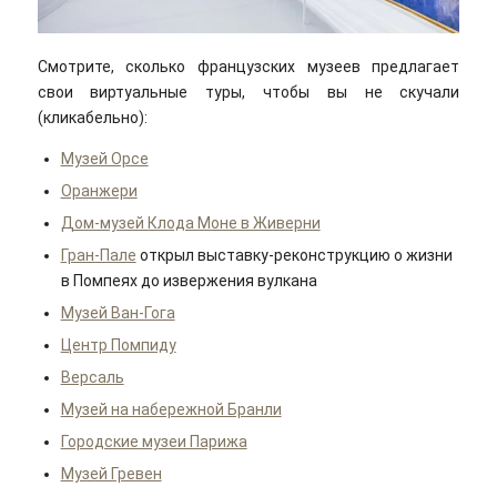
Смотрите, сколько французских музеев предлагает
свои виртуальные туры, чтобы вы не скучали
(кликабельно):
Музей Орсе
Оранжери
Дом-музей Клода Моне в Живерни
Гран-Пале
открыл выставку-реконструкцию о жизни
в Помпеях до извержения вулкана
Музей Ван-Гога
Центр Помпиду
Версаль
Музей на набережной Бранли
Городские музеи Парижа
Музей Гревен