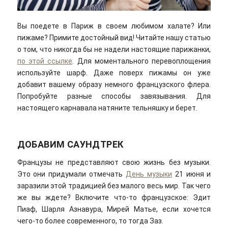
Вы поедете в Париж в своем любимом халате? Или
пижаме? Примите достойный вид! Читайте нашу статью
о том, что никогда бы не надели настоящие парижанки,
по этой ссылке
. Для моментального перевоплощения
используйте шарф. Даже поверх пижамы он уже
добавит вашему образу немного французского флера.
Попробуйте разные способы завязывания. Для
настоящего карнавала натяните тельняшку и берет.
ДОБАВИМ САУНДТРЕК
Французы не представляют свою жизнь без музыки.
Это они придумали отмечать
День музыки
21 июня и
заразили этой традицией без малого весь мир. Так чего
же вы ждете? Включите что-то французское: Эдит
Пиаф, Шарля Азнавура, Мирей Матье, если хочется
чего-то более современного, то тогда Заз.