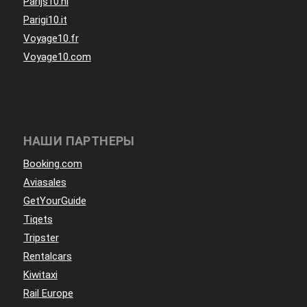
Parijs10.nl
Parigi10.it
Voyage10.fr
Voyage10.com
НАШИ ПАРТНЕРЫ
Booking.com
Aviasales
GetYourGuide
Tiqets
Tripster
Rentalcars
Kiwitaxi
Rail Europe