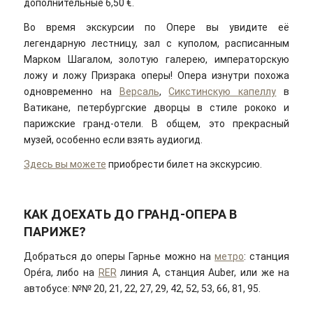
дополнительные 6,50 €.
Во время экскурсии по Опере вы увидите её
легендарную лестницу, зал с куполом, расписанным
Марком Шагалом, золотую галерею, императорскую
ложу и ложу Призрака оперы! Опера изнутри похожа
одновременно на
Версаль
,
Сикстинскую капеллу
в
Ватикане, петербургские дворцы в стиле рококо и
парижские гранд-отели. В общем, это прекрасный
музей, особенно если взять аудиогид.
Здесь вы можете
приобрести билет на экскурсию.
КАК ДОЕХАТЬ ДО ГРАНД-ОПЕРА В
ПАРИЖЕ?
Добраться до оперы Гарнье можно на
метро
: станция
Opéra, либо на
RER
линия А, станция Auber, или же на
автобусе: №№ 20, 21, 22, 27, 29, 42, 52, 53, 66, 81, 95.