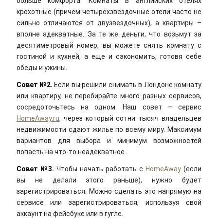
больше комфорта. Комнаты в английских отелях
крохотные (причем четырехзвездочные отели часто не
сильно отличаются от двузвездочных), а квартиры –
вполне адекватные. За те же деньги, что возьмут за
десятиметровый номер, вы можете снять комнату с
гостиной и кухней, а еще и сэкономить, готовя себе
обеды и ужины.
Совет №2.
Если вы решили снимать в Лондоне комнату
или квартиру, не перебирайте много разных сервисов,
сосредоточьтесь на одном. Наш совет – сервис
HomeAway.ru
, через который сотни тысяч владельцев
недвижимости сдают жилье по всему миру. Максимум
вариантов для выбора и минимум возможностей
попасть на что-то неадекватное.
Совет №3.
Чтобы начать работать с
HomeAway
(если
вы не делали этого раньше), нужно будет
зарегистрироваться. Можно сделать это напрямую на
сервисе или зарегистрироваться, используя свой
аккаунт на фейсбуке или в гугле.