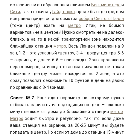
исторически он образовался слиянием
Вестминстера
и
Сити
, так что живя у
Гайд-парка
, вроде бы в центре, вам
все равно придется для осмотра
собора Святого Павла
(тоже центр) ехать на
метро
. Итак, не боимся
вариантов «не в центре»! Нужно смотреть не на далеко-
близко, а на то в какой транспортной зоне находится
ближайшая станция
метро
. Весь Лондон поделен на 9
зон, 1-2 – это условный «центр», 3-4 – вокруг центра, 5-6
– окраины, и далее 6-й – пригороды. Зоны проложены
неравномерно, и иногда станция визуально не такая
близкая к центру, может находится во 2 зоне, а это
сразу позволит сэкономить 10 фунтов в день на двоих
по сравнению с 3-4 зонами.
Совет №7.
Еще один параметр по которому нужно
отбирать варианты из подходящих по цене – сколько
минут пешком от дома до ближайшей станции
метро
.
Метро
ходит быстро и регулярно, так что если даже
ваша станция на окраине, за 20-25 минут вы будете
попадать в центр. Но если от дома до станции 15 минут