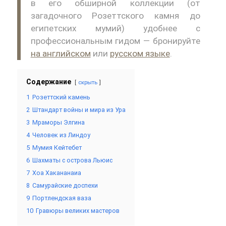
в его обширной коллекции (от
загадочного Розеттского камня до
египетских мумий) удобнее с
профессиональным гидом — бронируйте
на английском
или
русском языке
.
Содержание
скрыть
1
Розеттский камень
2
Штандарт войны и мира из Ура
3
Мраморы Элгина
4
Человек из Линдоу
5
Мумия Кейтебет
6
Шахматы с острова Льюис
7
Хоа Хакананаиа
8
Самурайские доспехи
9
Портлендская ваза
10
Гравюры великих мастеров