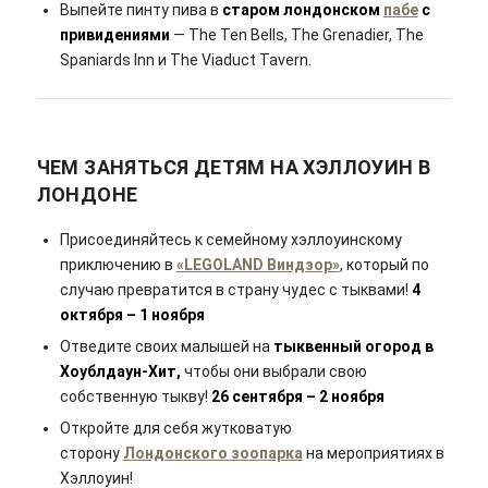
Выпейте пинту пива в
старом лондонском
пабе
с
привидениями
— The Ten Bells, The Grenadier, The
Spaniards Inn и The Viaduct Tavern.
ЧЕМ ЗАНЯТЬСЯ ДЕТЯМ НА ХЭЛЛОУИН В
ЛОНДОНЕ
Присоединяйтесь к семейному хэллоуинскому
приключению в
«LEGOLAND Виндзор»
, который по
случаю превратится в страну чудес с тыквами!
4
октября – 1 ноября
Отведите своих малышей на
тыквенный огород в
Хоублдаун-Хит,
чтобы они выбрали свою
собственную тыкву!
26 сентября – 2 ноября
Откройте для себя жутковатую
сторону
Лондонского зоопарка
на мероприятиях в
Хэллоуин!