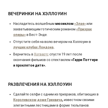
ВЕЧЕРИНКИ НА ХЭЛЛОУИН
Насладитесь волшебным
мюзиклом
«Злая»
или
захватывающим готическим романом
«Призрак
оперы»
в Вест-Энде.
Отпустите себя на волю вечером на Хэллоуин в
лучших клубах Лондона
.
Вернитесь в
Хогвартс
спустя 19 лет после
окончания фильмов со спектаклем
«Гарри Поттере
и проклятое дитя».
РАЗВЛЕЧЕНИЯ НА ХЭЛЛОУИН
Сделайте селфи с одним из призраков, обитающих в
Королевском доме Гринвича
,
известном своими
элегантными лестницами в форме тюльпанов.