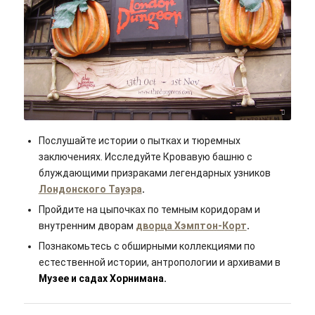
Steve./flickr/Cc-by-sa 2.0
Послушайте истории о пытках и тюремных
заключениях. Исследуйте Кровавую башню с
блуждающими призраками легендарных узников
Лондонского Тауэра
.
Пройдите на цыпочках по темным коридорам и
внутренним дворам
дворца Хэмптон-Корт
.
Познакомьтесь с обширными коллекциями по
естественной истории, антропологии и архивами в
Музее и садах Хорнимана.