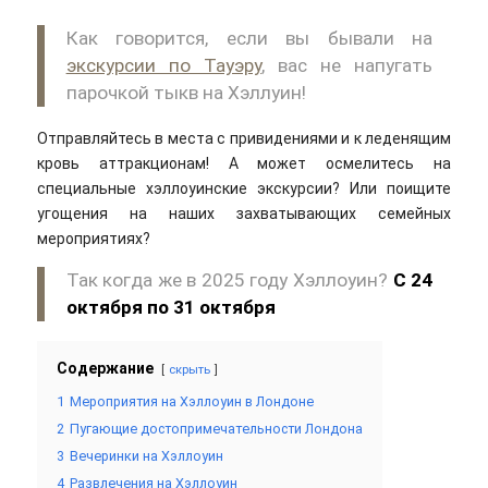
Как говорится, если вы бывали на
экскурсии по Тауэру
, вас не напугать
парочкой тыкв на Хэллуин!
Отправляйтесь в места с привидениями и к леденящим
кровь аттракционам! А может осмелитесь на
специальные хэллоуинские экскурсии? Или поищите
угощения на наших захватывающих семейных
мероприятиях?
Так когда же в 2025 году Хэллоуин?
С
24
октября
по
31 октября
Содержание
скрыть
1
Мероприятия на Хэллоуин в Лондоне
2
Пугающие достопримечательности Лондона
3
Вечеринки на Хэллоуин
4
Развлечения на Хэллоуин