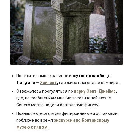
Carl Tronders/unsplash
Посетите самое красивое и
жуткое кладбище
Лондона —
Хайгейт
,
где живет легенда о вампире…
Отважьтесь прогуляться по
парку Сент-Джеймс
,
где, по сообщениям многих посетителей, возле
Синего моста видели безголовую фигуру.
Познакомьтесь с мумифицированными останками
поближе во время
экскурсии по Британскому
музею с гидом
.