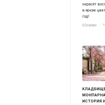
окрасят вос
в яркие цве
год!
0 Отзывы
/
1
КЛАДБИЩ
МОНПАРНА
ИСТОРИЯ 