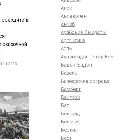
х
Анси
Антверпен
 съездите в
Антиб
Арабские Эмираты
ся
Аргентина
и сказочной
Арль
.
Аудиогиды TouringBee
6.11.2023
Баден-Баден
Базель
Балеарские острова
Бамберг
Бангкок
Бат
Белград
Бельгия
Берлин
Берн