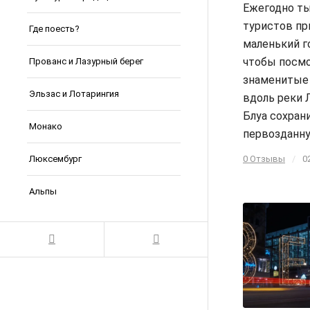
Ежегодно т
туристов п
Где поесть?
маленький г
чтобы посм
Прованс и Лазурный берег
знаменитые
Эльзас и Лотарингия
вдоль реки 
Блуа сохран
Монако
первозданн
Люксембург
0 Отзывы
/
0
Альпы