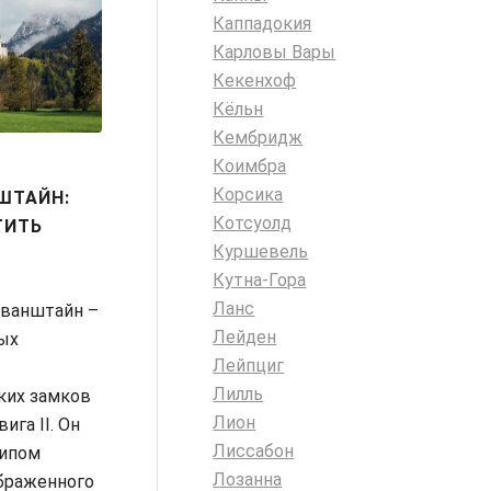
Каппадокия
Карловы Вары
Кекенхоф
Кёльн
Кембридж
Коимбра
Корсика
ШТАЙН:
Котсуолд
ТИТЬ
Куршевель
Кутна-Гора
Ланс
ванштайн –
Лейден
мых
Лейпциг
Лилль
ких замков
Лион
ига II. Он
Лиссабон
типом
Лозанна
ображенного