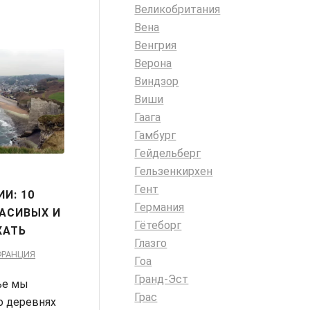
Великобритания
Вена
Венгрия
Верона
Виндзор
Виши
Гаага
Гамбург
Гейдельберг
Гельзенкирхен
Гент
И: 10
Германия
АСИВЫХ И
Гётеборг
ХАТЬ
Глазго
ФРАНЦИЯ
Гоа
Гранд-Эст
ье мы
Грас
о деревнях