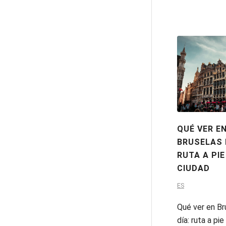
QUÉ VER E
BRUSELAS 
RUTA A PIE
CIUDAD
ES
Qué ver en Br
día: ruta a pie