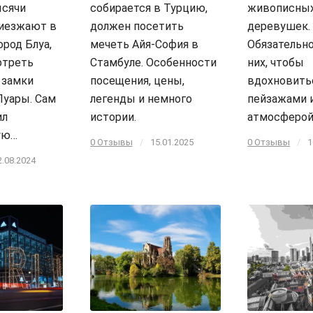
ысячи
собирается в Турцию,
живописны
риезжают в
должен посетить
деревушек.
ород Блуа,
мечеть Айя-София в
Обязательно
отреть
Стамбуле. Особенности
них, чтобы
 замки
посещения, цены,
вдохновить
Луары. Сам
легенды и немного
пейзажами 
ил
истории.
атмосферой
ую…
0 Отзывы
/
15.01.2025
0 Отзывы
/
1
2.08.2024