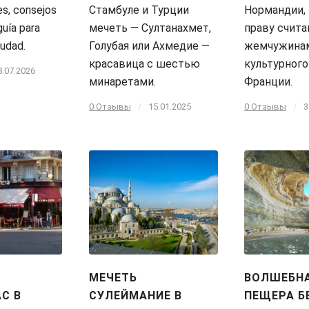
es, consejos
Стамбуле и Турции
Нормандии,
guía para
мечеть — Султанахмет,
праву счит
iudad.
Голубая или Ахмедие —
жемчужина
красавица с шестью
культурного
8.07.2026
минаретами.
Франции.
0 Отзывы
/
15.01.2025
0 Отзывы
/
3
МЕЧЕТЬ
ВОЛШЕБН
С В
СУЛЕЙМАНИЕ В
ПЕЩЕРА Б