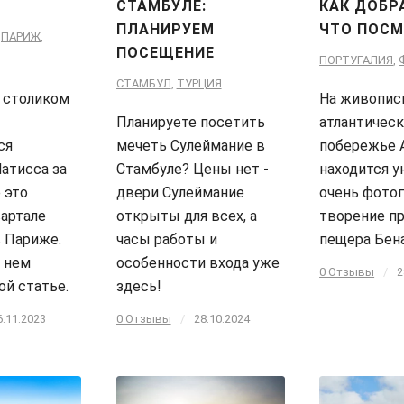
СТАМБУЛЕ:
КАК ДОБР
ПЛАНИРУЕМ
ЧТО ПОСМ
,
ПАРИЖ
,
ПОСЕЩЕНИЕ
ПОРТУГАЛИЯ
,
СТАМБУЛ
,
ТУРЦИЯ
 столиком
На живопис
Планируете посетить
атлантичес
ся
мечеть Сулеймание в
побережье 
атисса за
Стамбуле? Цены нет -
находится у
 это
двери Сулеймание
очень фото
вартале
открыты для всех, а
творение п
 Париже.
часы работы и
пещера Бена
 нем
особенности входа уже
0 Отзывы
/
2
ой статье.
здесь!
6.11.2023
0 Отзывы
/
28.10.2024