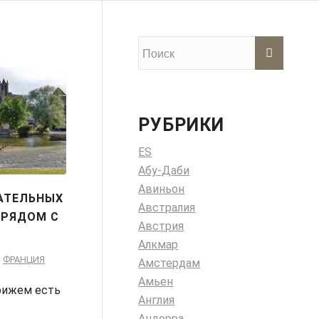
РУБРИКИ
ES
Абу-Даби
Авиньон
АТЕЛЬНЫХ
Австралия
 РЯДОМ С
Австрия
Алкмар
,
ФРАНЦИЯ
Амстердам
Амьен
рижем есть
Англия
Андорра