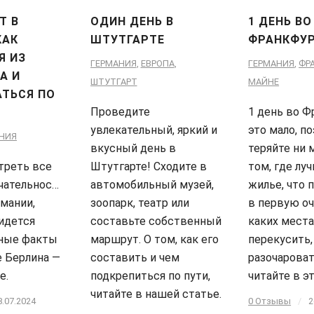
Т В
ОДИН ДЕНЬ В
1 ДЕНЬ ВО
КАК
ШТУТГАРТЕ
ФРАНКФУ
Я ИЗ
ГЕРМАНИЯ
,
ЕВРОПА
,
ГЕРМАНИЯ
,
ФР
А И
ШТУТГАРТ
МАЙНЕ
АТЬСЯ ПО
Проведите
1 день во Ф
увлекательный, яркий и
это мало, п
НИЯ
вкусный день в
теряйте ни 
треть все
Штутгарте! Сходите в
том, где лу
чательности
автомобильный музей,
жилье, что 
мании,
зоопарк, театр или
в первую оч
идется
составьте собственный
каких места
жные факты
маршрут. О том, как его
перекусить,
е Берлина —
составить и чем
разочароват
е.
подкрепиться по пути,
читайте в э
читайте в нашей статье.
8.07.2024
0 Отзывы
/
2