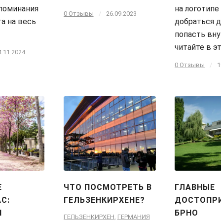
поминания
на логотипе
0 Отзывы
/
26.09.2023
та на весь
добраться д
попасть вну
читайте в э
4.11.2024
0 Отзывы
/
1
Е
ЧТО ПОСМОТРЕТЬ В
ГЛАВНЫЕ
С:
ГЕЛЬЗЕНКИРХЕНЕ?
ДОСТОПР
И
БРНО
ГЕЛЬЗЕНКИРХЕН
,
ГЕРМАНИЯ