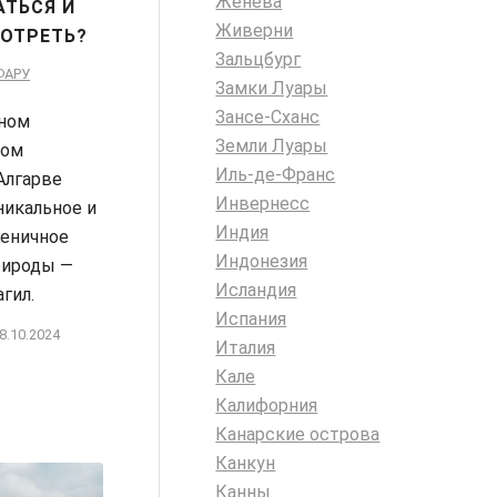
Женева
АТЬСЯ И
Живерни
ОТРЕТЬ?
Зальцбург
ФАРУ
Замки Луары
Зансе-Сханс
ном
Земли Луары
ком
Иль-де-Франс
Алгарве
Инвернесс
никальное и
Индия
геничное
Индонезия
рироды —
Исландия
гил.
Испания
8.10.2024
Италия
Кале
Калифорния
Канарские острова
Канкун
Канны