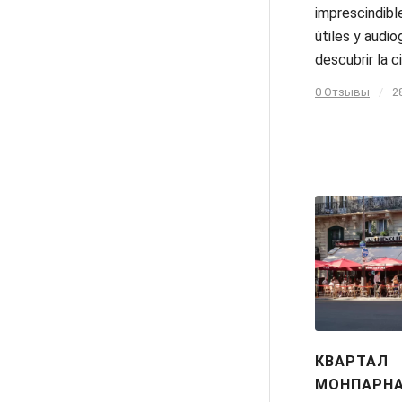
imprescindibl
útiles y audio
descubrir la c
0 Отзывы
/
2
КВАРТАЛ
МОНПАРНА