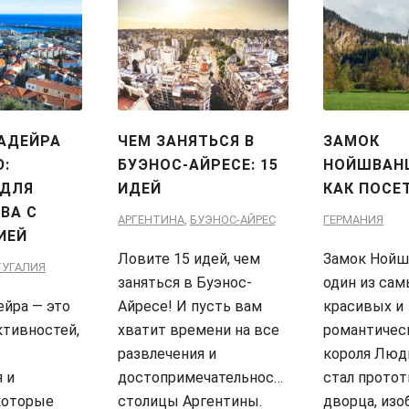
АДЕЙРА
ЧЕМ ЗАНЯТЬСЯ В
ЗАМОК
Ю:
БУЭНОС-АЙРЕСЕ: 15
НОЙШВАН
 ДЛЯ
ИДЕЙ
КАК ПОСЕ
ВА С
АРГЕНТИНА
,
БУЭНОС-АЙРЕС
ГЕРМАНИЯ
ИЕЙ
Ловите 15 идей, чем
Замок Нойш
ТУГАЛИЯ
заняться в Буэнос-
один из са
йра — это
Айресе! И пусть вам
красивых и
ктивностей,
хватит времени на все
романтичес
развлечения и
короля Людв
 и
достопримечательности
стал прото
которые
столицы Аргентины.
дворца, из