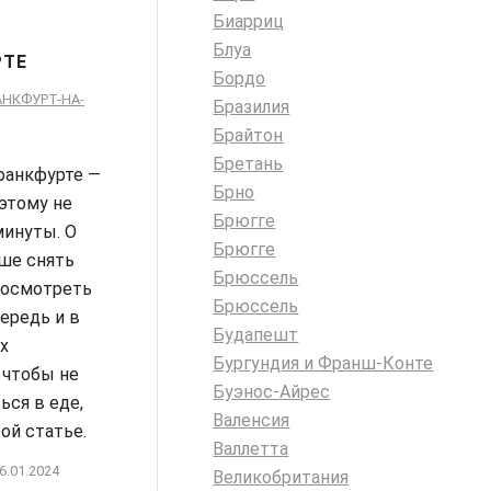
Биарриц
Блуа
РТЕ
Бордо
АНКФУРТ-НА-
Бразилия
Брайтон
Бретань
ранкфурте —
Брно
оэтому не
Брюгге
минуты. О
Брюгге
чше снять
Брюссель
посмотреть
Брюссель
ередь и в
Будапешт
х
Бургундия и Франш-Конте
 чтобы не
Буэнос-Айрес
ься в еде,
Валенсия
той статье.
Валлетта
6.01.2024
Великобритания