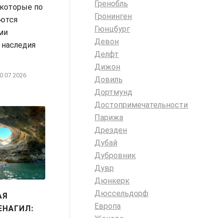
Гренобль
 которые по
Гронинген
аются
Гюнцбург
ми
Девон
 наследия
Делфт
Дижон
0.07.2026
Довиль
Дортмунд
Достопримечательности
Парижа
Дрезден
Дубай
Дубровник
Дувр
Дюнкерк
Дюссельдорф
АЯ
Европа
ЕНАГИЛ: