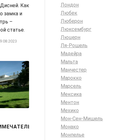
Лондон
 Дисней. Как
Любек
о замка и
Люберон
трь –
Люксембург
той статье.
Люцерн
9.08.2023
Ля-Рошель
Мадейра
Мальта
Манчестер
Марокко
Марсель
Мексика
Ментон
Мехико
Мон-Сен-Мишель
ИМЕЧАТЕЛЬНОСТИ
Монако
Монпелье