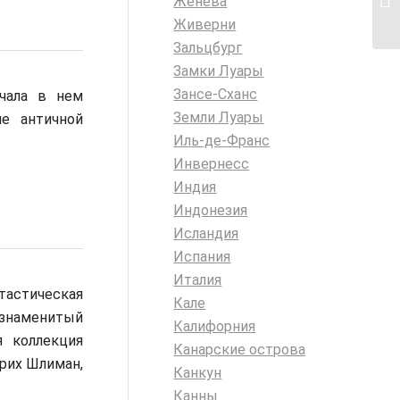
Женева
Живерни
Зальцбург
Замки Луары
Зансе-Сханс
чала в нем
Земли Луары
ие античной
Иль-де-Франс
Инвернесс
Индия
Индонезия
Исландия
Испания
Италия
тастическая
Кале
 знаменитый
Калифорния
я коллекция
Канарские острова
нрих Шлиман,
Канкун
Канны