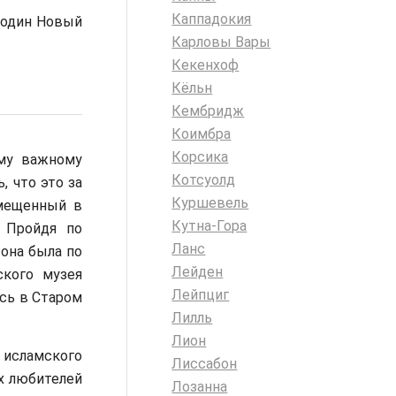
Каппадокия
 один Новый
Карловы Вары
Кекенхоф
Кёльн
Кембридж
Коимбра
Корсика
ому важному
Котсуолд
 что это за
Куршевель
емещенный в
Кутна-Гора
. Пройдя по
Ланс
она была по
Лейден
ского музея
Лейпциг
сь в Старом
Лилль
Лион
исламского
Лиссабон
х любителей
Лозанна