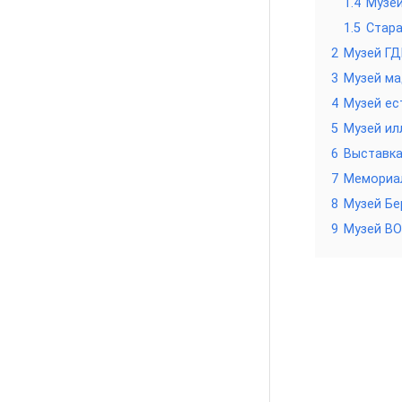
1.4
Музе
1.5
Стара
2
Музей ГД
3
Музей м
4
Музей ес
5
Музей ил
6
Выставк
7
Мемориал
8
Музей Бе
9
Музей B