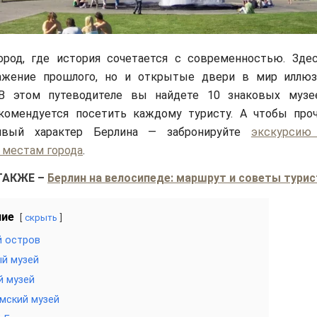
Manfred Brückels / Wikimedia Commons / C
ород, где история сочетается с современностью. Зде
ажение прошлого, но и открытые двери в мир иллюз
 В этом путеводителе вы найдете 10 знаковых музе
комендуется посетить каждому туристу. А чтобы про
чивый характер Берлина — забронируйте
экскурси
 местам города
.
ТАКЖЕ
–
Берлин на велосипеде: маршрут и советы тури
ние
скрыть
й остров
й музей
й музей
мский музей