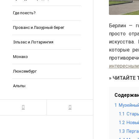
Где поесть?
Берлин — г
Прованс и Лазурный берег
просто отр
искусства.
Эльзас и Лотарингия
которые ре
Монако
противоре
интересным
Люксембург
»
ЧИТАЙТЕ 
Альпы
Содержа
1
Музейны
1.1
Стары
1.2
Новы
1.3
Перга