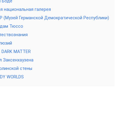
й Боде
я национальная галерея
Р (Музей Германской Демократической Республики)
адам Тюссо
тествознания
люзий
а DARK MATTER
 Заксенхаузена
рлинской стены
ODY WORLDS