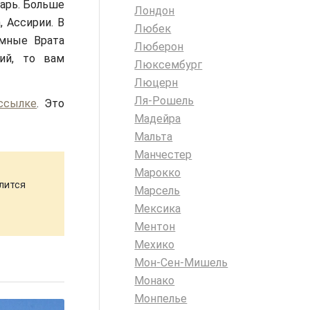
тарь. Больше
Лондон
 Ассирии. В
Любек
омные Врата
Люберон
ий, то вам
Люксембург
Люцерн
Ля-Рошель
ссылке
. Это
Мадейра
Мальта
Манчестер
Марокко
длится
Марсель
Мексика
Ментон
Мехико
Мон-Сен-Мишель
Монако
Монпелье