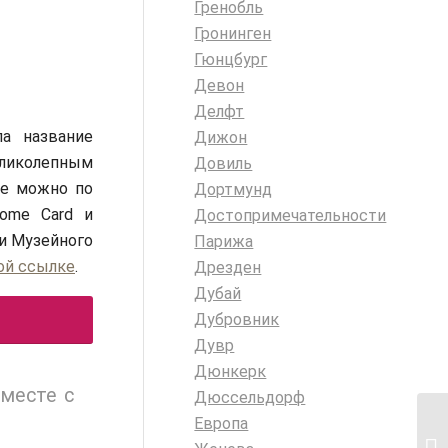
Гренобль
Гронинген
Гюнцбург
Девон
Делфт
а название
Дижон
еликолепным
Довиль
се можно по
Дортмунд
come Card и
Достопримечательности
еи Музейного
Парижа
ой ссылке
.
Дрезден
Дубай
Дубровник
Дувр
Дюнкерк
месте с
Дюссельдорф
Европа