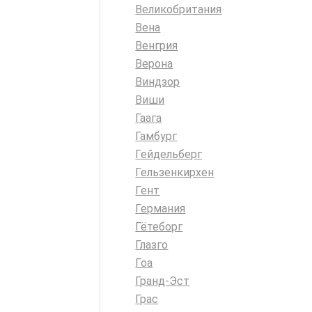
Великобритания
Вена
Венгрия
Верона
Виндзор
Виши
Гаага
Гамбург
Гейдельберг
Гельзенкирхен
Гент
Германия
Гётеборг
Глазго
Гоа
Гранд-Эст
Грас