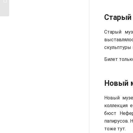
и что посмотреть?
Старый
Старый муз
выставляло
скульптуры 
Билет тольк
Новый 
Новый музе
коллекция 
бюст Нефер
папирусов. 
тоже тут.