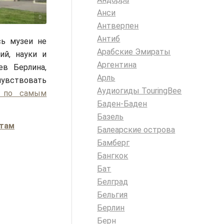
Анси
C-BY-SA 3.0
Антверпен
Антиб
сь музеи не
Арабские Эмираты
ий, науки и
Аргентина
ев Берлина,
Арль
чувствовать
Аудиогиды TouringBee
ю по самым
Баден-Баден
Базель
стам
Балеарские острова
Бамберг
Бангкок
Бат
Белград
Бельгия
Берлин
Берн