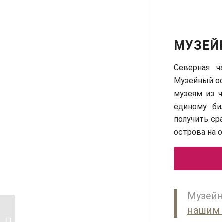
МУЗЕЙ
Северная ч
Музейный ос
музеям из 
единому би
получить ср
острова на 
Музейн
нашим 
Бавария: чем заняться