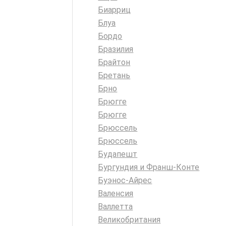
Биарриц
Блуа
Бордо
Бразилия
Брайтон
Бретань
Брно
Брюгге
Брюгге
Брюссель
Брюссель
Будапешт
Бургундия и Франш-Конте
Буэнос-Айрес
Валенсия
Валлетта
Великобритания