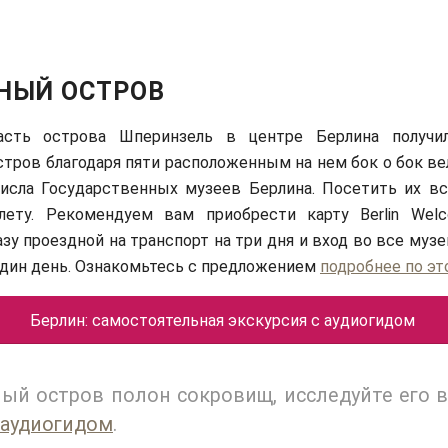
НЫЙ ОСТРОВ
асть острова Шперинзель в центре Берлина получил
тров благодаря пяти расположенным на нем бок о бок в
числа Государственных музеев Берлина. Посетить их в
лету. Рекомендуем вам приобрести карту Berlin Wel
азу проездной на транспорт на три дня и вход во все муз
один день. Ознакомьтесь с предложением
подробнее по эт
Берлин: самостоятельная экскурсия с аудиогидом
ый остров полон сокровищ, исследуйте его в
аудиогидом
.