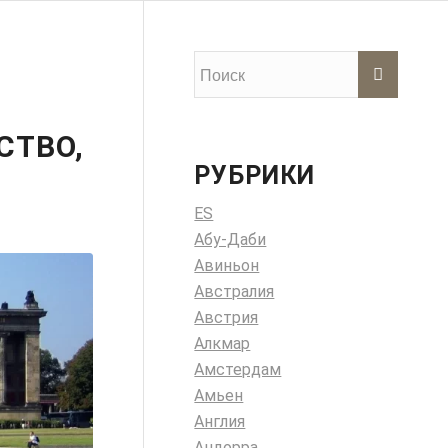
СТВО,
РУБРИКИ
ES
Абу-Даби
Авиньон
Австралия
Австрия
Алкмар
Амстердам
Амьен
Англия
Андорра