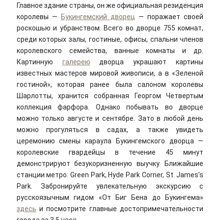
Главное здание страны, он же официальная резиденция
королевы —
Букингемский дворец
— поражает своей
роскошью и убранством. Всего во дворце 755 комнат,
среди которых залы, гостиные, офисы, спальни членов
королевского семейства, ванные комнаты и др.
Картинную
галерею
дворца украшают картины
известных мастеров мировой живописи, а в «Зеленой
гостиной», которая ранее была салоном королевы
Шарлотты, хранится собранная Георгом Четвертым
коллекция фарфора. Однако побывать во дворце
можно только августе и сентябре. Зато в любой день
можно прогуляться в садах, а также увидеть
церемонию смены караула Букингемского дворца —
королевские гвардейцы в течение 45 минут
демонстрируют безукоризненную выучку. Ближайшие
станции метро: Green Park, Hyde Park Corner, St. James’s
Park. Забронируйте увлекательную экскурсию с
русскоязычным гидом «От Биг Бена до Букингема»
здесь
и посмотрите главные достопримечательности