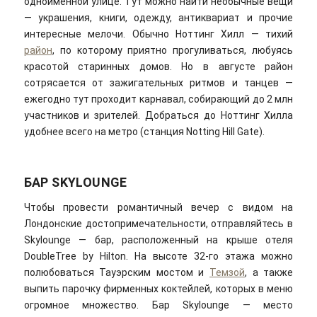
одноименной улице. Тут можно найти необычные вещи
— украшения, книги, одежду, антиквариат и прочие
интересные мелочи. Обычно Ноттинг Хилл — тихий
район
, по которому приятно прогуливаться, любуясь
красотой старинных домов. Но в августе район
сотрясается от зажигательных ритмов и танцев —
ежегодно тут проходит карнавал, собирающий до 2 млн
участников и зрителей. Добраться до Ноттинг Хилла
удобнее всего на метро (станция Notting Hill Gate).
БАР SKYLOUNGE
Чтобы провести романтичный вечер с видом на
Лондонские достопримечательности, отправляйтесь в
Skylounge — бар, расположенный на крыше отеля
DoubleTree by Hilton. На высоте 32-го этажа можно
полюбоваться Тауэрским мостом и
Темзой
, а также
выпить парочку фирменных коктейлей, которых в меню
огромное множество. Бар Skylounge — место