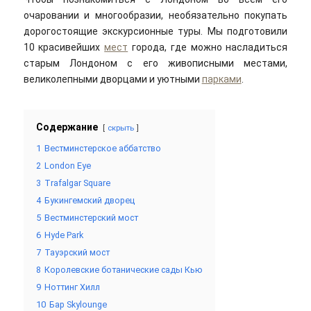
очаровании и многообразии, необязательно покупать
дорогостоящие экскурсионные туры. Мы подготовили
10 красивейших
мест
города, где можно насладиться
старым Лондоном с его живописными местами,
великолепными дворцами и уютными
парками
.
Содержание
скрыть
1
Вестминстерское аббатство
2
London Eye
3
Trafalgar Square
4
Букингемский дворец
5
Вестминстерский мост
6
Hyde Park
7
Тауэрский мост
8
Королевские ботанические сады Кью
9
Ноттинг Хилл
10
Бар Skylounge