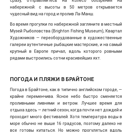
сразу, отправляйтесь на Колесо обозрения на
набережной: с высоты в 50 метров открывается
чудесный вид на город и пролив Ла-Манш.
Во время прогулки по набережной загляните в местный
Музей Рыболовства (Brighton Fishing Museum), Квартал
Художников — переоборудованные в художественные
галереи аутентичные рыбацкие мастерские, и на самый
крупный в Европе причал, вдоль которого ровными
рядами выстроились сотни красивейших яхт.
ПОГОДА И ПЛЯЖИ В БРАЙТОНЕ
Погода в Брайтоне, как в типично английском городе, —
крайне переменчива. Ясное небо быстро сменяется
проливными ливнями и ветром. Лучшее время для
отдыха здесь — летний сезон, когда почти нет дождей и
проходит много фестивалей. Хотя температура воды в
море обычно не выше 16 градусов, поэтому далеко не
все готовы купаться. Но можно прогуляться вдоль