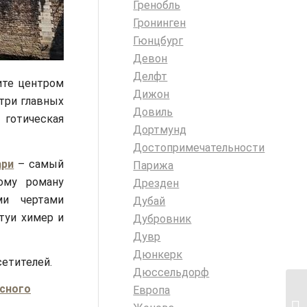
Гренобль
Гронинген
Гюнцбург
Девон
Делфт
ите центром
Дижон
три главных
Довиль
готическая
Дортмунд
Достопримечательности
ари
– самый
Парижа
ому роману
Дрезден
ми чертами
Дубай
туи химер и
Дубровник
Дувр
Дюнкерк
сетителей.
Дюссельдорф
сного
Европа