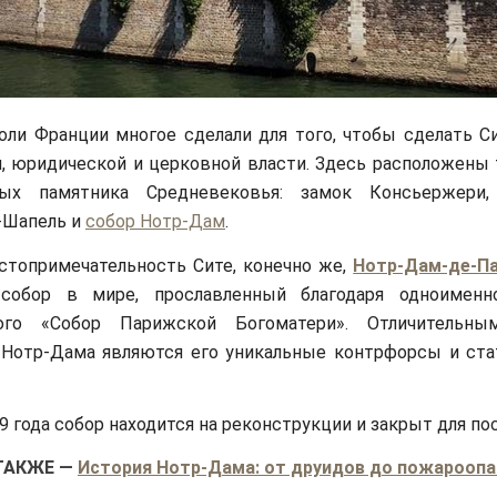
ли Франции многое сделали для того, чтобы сделать С
, юридической и церковной власти. Здесь расположены 
ных памятника Средневековья: замок Консьержери, 
-Шапель и
собор Нотр-Дам
.
стопримечательность Сите, конечно же,
Нотр-Дам-де-П
собор в мире, прославленный благодаря одноименн
юго «Собор Парижской Богоматери». Отличительны
 Нотр-Дама являются его уникальные контрфорсы и ста
9 года собор находится на реконструкции и закрыт для по
ТАКЖЕ
—
История Нотр-Дама: от друидов до пожароопа