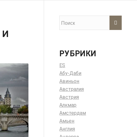
 И
РУБРИКИ
ES
Абу-Даби
Авиньон
Австралия
Австрия
Алкмар
Амстердам
Амьен
Англия
Андорра