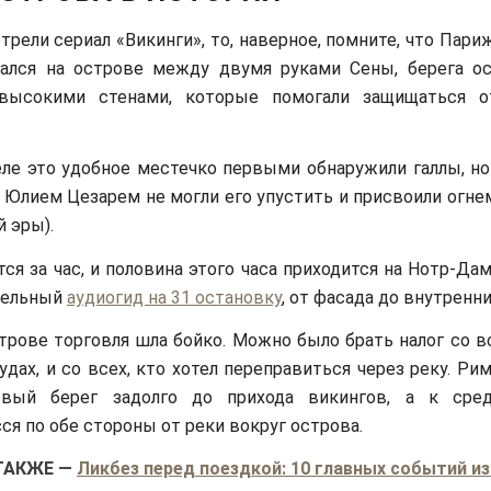
трели сериал «Викинги», то, наверное, помните, что Пар
ался на острове между двумя руками Сены, берега о
высокими стенами, которые помогали защищаться о
ле это удобное местечко первыми обнаружили галлы, но
м Юлием Цезарем не могли его упустить и присвоили огне
й эры).
ся за час, и половина этого часа приходится на Нотр-Дам
дельный
аудиогид на 31 остановку
, от фасада до внутренни
трове торговля шла бойко. Можно было брать налог со в
удах, и со всех, кто хотел переправиться через реку. Ри
евый берег задолго до прихода викингов, а к сре
ся по обе стороны от реки вокруг острова.
ТАКЖЕ
—
Ликбез перед поездкой: 10 главных событий из