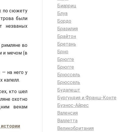
Биарриц
иж по сюжету
Блуа
строва были
Бордо
т незваных
Бразилия
Брайтон
Бретань
 римляне во
Брно
м и мечом (в
Брюгге
Брюгге
 — на него у
Брюссель
х капелл.
Брюссель
Будапешт
сех, кто шел
Бургундия и Франш-Конте
мляне охотно
Буэнос-Айрес
дним векам
Валенсия
Валлетта
 истории
Великобритания