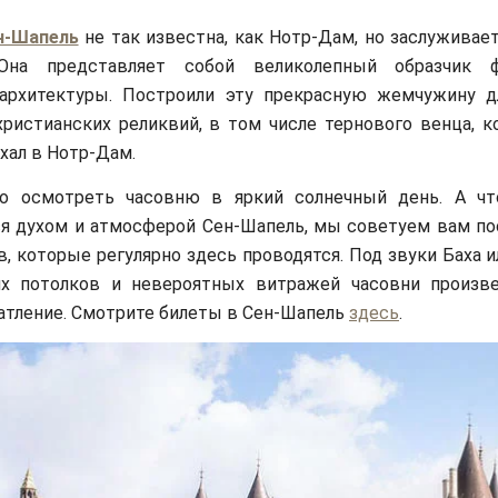
н-Шапель
не так известна, как Нотр-Дам, но заслуживае
Она представляет собой великолепный образчик ф
 архитектуры. Построили эту прекрасную жемчужину д
ристианских реликвий, в том числе тернового венца, к
хал в Нотр-Дам.
о осмотреть часовню в яркий солнечный день. А чт
я духом и атмосферой Сен-Шапель, мы советуем вам по
в, которые регулярно здесь проводятся. Под звуки Баха 
х потолков и невероятных витражей часовни произв
атление. Смотрите билеты в Сен-Шапель
здесь
.