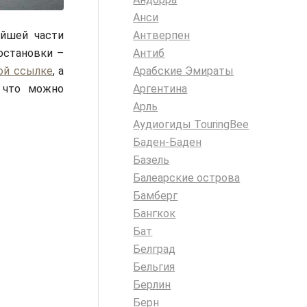
Анси
Антверпен
ейшей части
Антиб
остановки –
Арабские Эмираты
ой ссылке
, а
Аргентина
 что можно
Арль
Аудиогиды TouringBee
Баден-Баден
Базель
Балеарские острова
Бамберг
Бангкок
Бат
Белград
Бельгия
Берлин
Берн