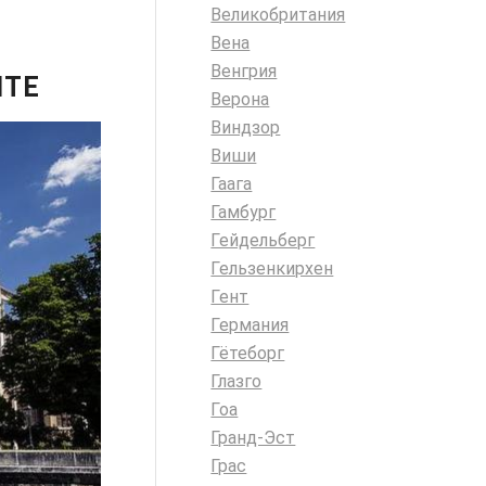
Великобритания
Вена
Венгрия
ИТЕ
Верона
Виндзор
Виши
Гаага
Гамбург
Гейдельберг
Гельзенкирхен
Гент
Германия
Гётеборг
Глазго
Гоа
Гранд-Эст
Грас