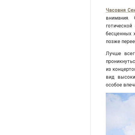
Часовня Се
внимания. 
готической
бесценных х
позже перее
Лучше всег
проникнутьс
из концерто
вид высоки
особое впеч