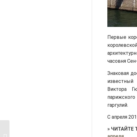
Первые коро
королевской
архитектур
часовня Сен
Знаковая до
известный 
Виктора Г
парижского
гаргулий.
С апреля 201
»
ЧИТАЙТЕ 
Маршруты по Парижу
апреля