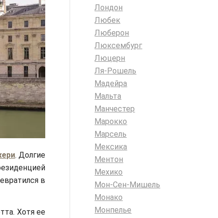
Лондон
Любек
Люберон
Люксембург
Люцерн
Ля-Рошель
Мадейра
Мальта
Манчестер
Марокко
Марсель
Мексика
жери
. Долгие
Ментон
езиденцией
Мехико
евратился в
Мон-Сен-Мишель
Монако
Монпелье
тта. Хотя ее