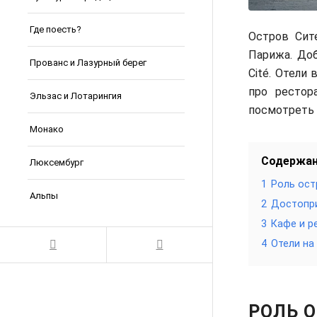
Где поесть?
Остров Сит
Парижа. До
Прованс и Лазурный берег
Cité. Отели
про рестор
Эльзас и Лотарингия
посмотреть 
Монако
Содержа
Люксембург
1
Роль ост
Альпы
2
Достопри
3
Кафе и р
4
Отели на
РОЛЬ О