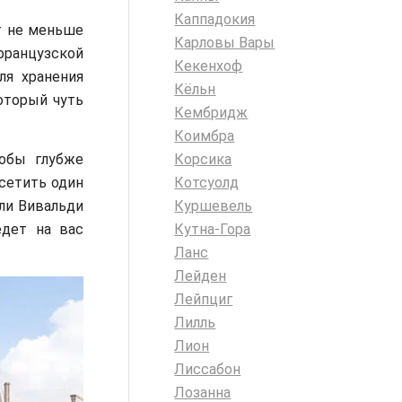
Каппадокия
т не меньше
Карловы Вары
ранцузской
Кекенхоф
ля хранения
Кёльн
оторый чуть
Кембридж
Коимбра
обы глубже
Корсика
сетить один
Котсуолд
или Вивальди
Куршевель
едет на вас
Кутна-Гора
Ланс
Лейден
Лейпциг
Лилль
Лион
Лиссабон
Лозанна