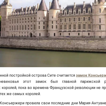
нной постройкой острова Сите считается
замок Консьер
невековья этот замок был главной парижской р
 королей, пока во времена Французской революции не пр
тех же самых королей.
 Консьержери провела свои последние дни Мария-Антуане