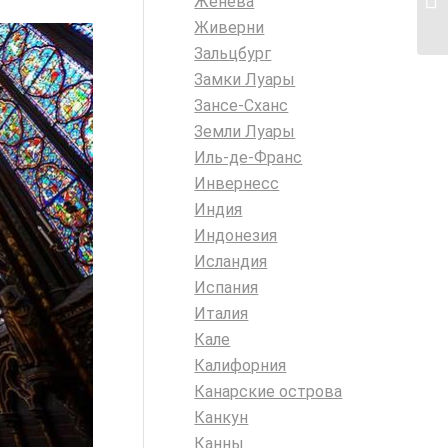
Женева
Живерни
Зальцбург
Замки Луары
Зансе-Сханс
Земли Луары
Иль-де-Франс
Инвернесс
Индия
Индонезия
Исландия
Испания
Италия
Кале
Калифорния
Канарские острова
Канкун
Канны