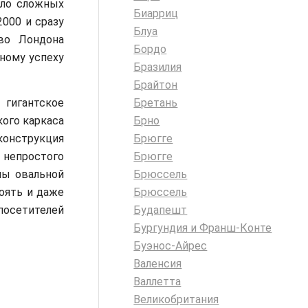
ало сложных
Биарриц
2000 и сразу
Блуа
тво Лондона
Бордо
тному успеху
Бразилия
Брайтон
 гигантское
Бретань
ого каркаса
Брно
конструкция
Брюгге
непростого
Брюгге
лы овальной
Брюссель
оять и даже
Брюссель
посетителей
Будапешт
Бургундия и Франш-Конте
Буэнос-Айрес
Валенсия
Валлетта
Великобритания