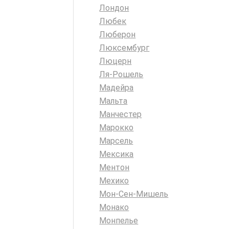
Лондон
Любек
Люберон
Люксембург
Люцерн
Ля-Рошель
Мадейра
Мальта
Манчестер
Марокко
Марсель
Мексика
Ментон
Мехико
Мон-Сен-Мишель
Монако
Монпелье