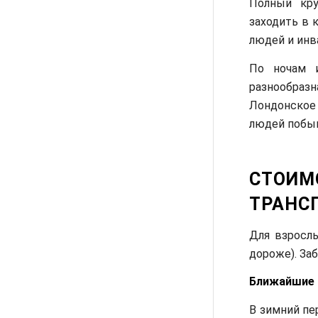
Полный кру
заходить в 
людей и инв
По ночам и
разнообраз
Лондонское
людей побыв
СТОИМ
ТРАНС
Для взрослы
дороже). За
Ближайшие
В зимний пер