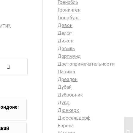
Гренобль
Гронинген
Гюнцбург
Девон
ЙТИ?
,
Делфт
Дижон
Довиль
Дортмунд
Достопримечательности
Парижа
Дрезден
Дубай
Дубровник
Дувр
Лондоне:
Дюнкерк
Дюссельдорф
Европа
ский