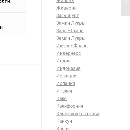
Женева
ости
Живерни
Зальцбург
Замки Луары
он
Зансе-Сханс
Земли Луары
Иль-де-Франс
Инвернесс
Индия
Индонезия
Исландия
Испания
Италия
Кале
Калифорния
Канарские острова
Канкун
Канны