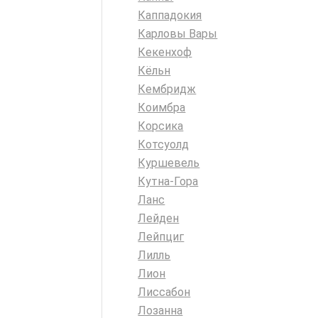
Каппадокия
Карловы Вары
Кекенхоф
Кёльн
Кембридж
Коимбра
Корсика
Котсуолд
Куршевель
Кутна-Гора
Ланс
Лейден
Лейпциг
Лилль
Лион
Лиссабон
Лозанна