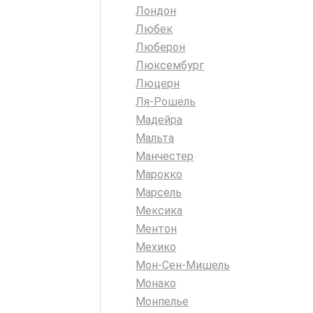
Лондон
Любек
Люберон
Люксембург
Люцерн
Ля-Рошель
Мадейра
Мальта
Манчестер
Марокко
Марсель
Мексика
Ментон
Мехико
Мон-Сен-Мишель
Монако
Монпелье