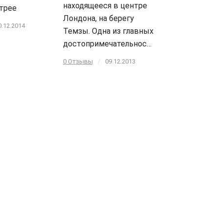
находящееся в центре
трее
Лондона, на берегу
0.12.2014
Темзы. Одна из главных
достопримечательностей города (и…
0 Отзывы
/
09.12.2013