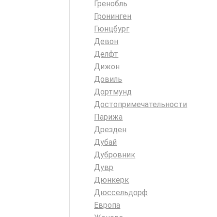
Гренобль
Гронинген
Гюнцбург
Девон
Делфт
Дижон
Довиль
Дортмунд
Достопримечательности
Парижа
Дрезден
Дубай
Дубровник
Дувр
Дюнкерк
Дюссельдорф
Европа