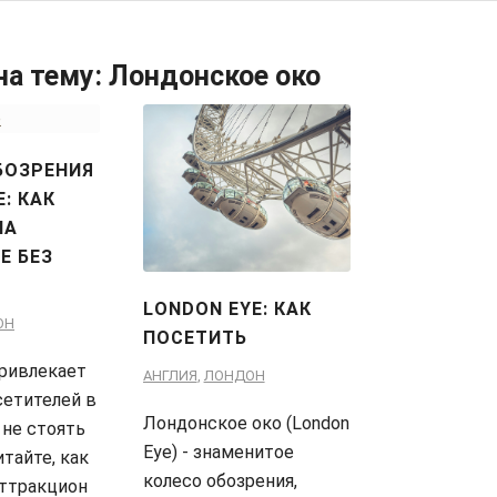
на тему:
Лондонское око
БОЗРЕНИЯ
: КАК
НА
E БЕЗ
LONDON EYE: КАК
ОН
ПОСЕТИТЬ
привлекает
АНГЛИЯ
,
ЛОНДОН
сетителей в
Лондонское око (London
 не стоять
Eye) - знаменитое
итайте, как
колесо обозрения,
аттракцион