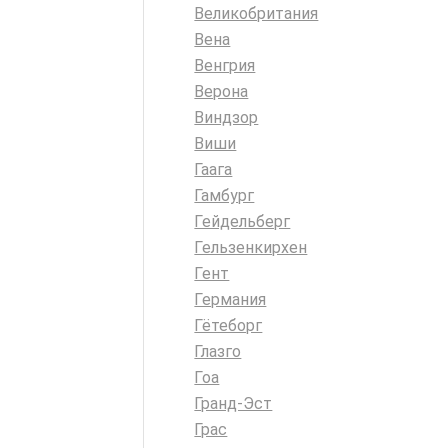
Великобритания
Вена
Венгрия
Верона
Виндзор
Виши
Гаага
Гамбург
Гейдельберг
Гельзенкирхен
Гент
Германия
Гётеборг
Глазго
Гоа
Гранд-Эст
Грас