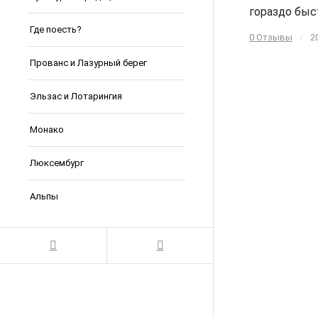
гораздо быс
Где поесть?
0 Отзывы
/
2
Прованс и Лазурный берег
Эльзас и Лотарингия
Монако
Люксембург
Альпы