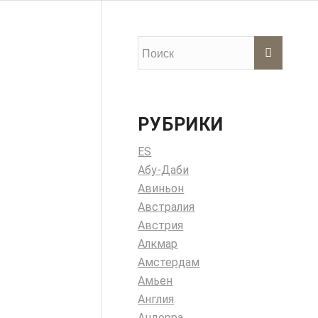
РУБРИКИ
ES
Абу-Даби
Авиньон
Австралия
Австрия
Алкмар
Амстердам
Амьен
Англия
Андорра