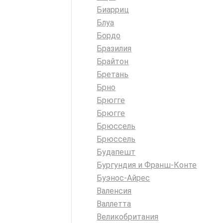
Биарриц
Блуа
Бордо
Бразилия
Брайтон
Бретань
Брно
Брюгге
Брюгге
Брюссель
Брюссель
Будапешт
Бургундия и Франш-Конте
Буэнос-Айрес
Валенсия
Валлетта
Великобритания