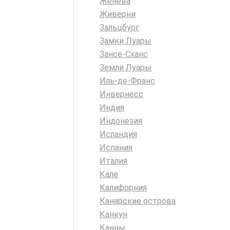
Женева
Живерни
Зальцбург
Замки Луары
Зансе-Сханс
Земли Луары
Иль-де-Франс
Инвернесс
Индия
Индонезия
Исландия
Испания
Италия
Кале
Калифорния
Канарские острова
Канкун
Канны