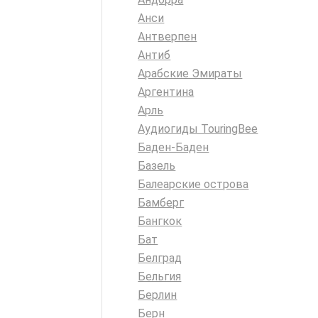
Анси
Антверпен
Антиб
Арабские Эмираты
Аргентина
Арль
Аудиогиды TouringBee
Баден-Баден
Базель
Балеарские острова
Бамберг
Бангкок
Бат
Белград
Бельгия
Берлин
Берн