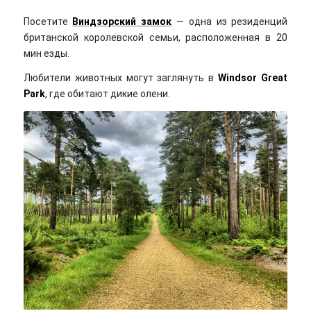
Посетите
Виндзорский замок
— одна из резиденций
британской королевской семьи, расположенная в 20
мин езды.
Любители животных могут заглянуть в
Windsor Great
Park
, где обитают дикие олени.
Timo Newton-Syms/flickr/Cc-by-sa 2.0