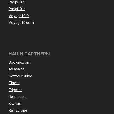
Parijs10.nl
Parigi10.it
Voyage10.fr
Voyage10.com
НАШИ ПАРТНЕРЫ
Booking.com
Aviasales
GetYourGuide
Tiqets
Tripster
Rentalcars
Kiwitaxi
Rail Europe