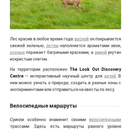
Timo Newton-Syms/flickr/Cc-by-sa 2.0
Лес красив в любое время года:
весной
он покрывается
свежей зеленью,
летом
наполняется ароматами хвои,
осенью
поражает багряными красками, а
зимой
укутан
искристым снегом.
На территории расположен
The Look Out Discovery
Centre
— интерактивный научный центр для
детей
. В
нем можно узнать о природе, сходить в разные зоны с
экспериментами или отправиться на квесты по лесу.
Велосипедные маршруты
Суинли особенно знаменит своими
велосипедными
трассами. Здесь есть маршруты разного уровня