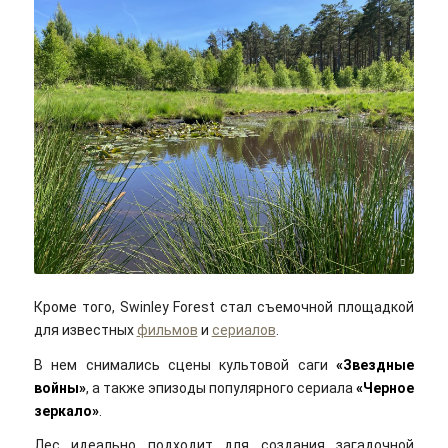
Timo Newton-Syms/flickr/Cc-by-sa 2.0
Кроме того, Swinley Forest стал съемочной площадкой
для известных
фильмов
и
сериалов
.
В нем снимались сцены культовой саги
«Звездные
войны»
, а также эпизоды популярного сериала
«Черное
зеркало»
.
Лес идеально подходит для создания загадочной