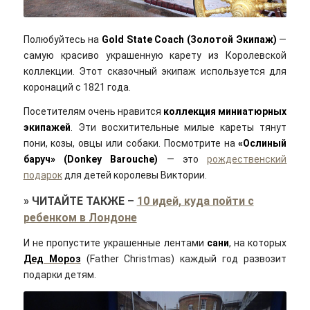
Kari Nesler/flickr/Cc-by-nd 2.0
Полюбуйтесь на
Gold State Coach (Золотой Экипаж)
—
самую красиво украшенную карету из Королевской
коллекции. Этот сказочный экипаж используется для
коронаций с 1821 года.
Посетителям очень нравится
коллекция миниатюрных
экипажей
. Эти восхитительные милые кареты тянут
пони, козы, овцы или собаки. Посмотрите на
«Ослиный
баруч» (Donkey Barouche)
— это
рождественский
подарок
для детей королевы Виктории.
»
ЧИТАЙТЕ ТАКЖЕ
–
10 идей, куда пойти с
ребенком в Лондоне
И не пропустите украшенные лентами
сани
, на которых
Дед Мороз
(Father Christmas) каждый год развозит
подарки детям.