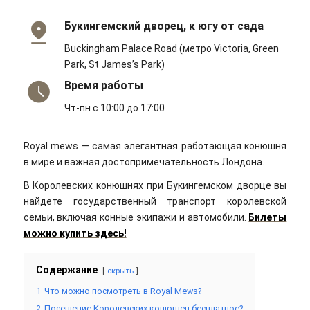
Букингемский дворец, к югу от сада
Buckingham Palace Road (метро Victoria, Green
Park, St James’s Park)
Время работы
Чт-пн с 10:00 до 17:00
Royal mews — самая элегантная работающая конюшня
в мире и важная достопримечательность Лондона.
В Королевских конюшнях при Букингемском дворце вы
найдете государственный транспорт королевской
семьи, включая конные экипажи и автомобили.
Билеты
можно купить здесь!
Содержание
скрыть
1
Что можно посмотреть в Royal Mews?
2
Посещение Королевских конюшен бесплатное?