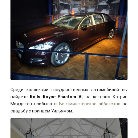
~Ealasaid~/flickr/Cc-by 2.0
Среди коллекции государственных автомобилей вы
найдете
Rolls Royce Phantom VI
, на котором Кэтрин
Миддлтон прибыла в
Вестминстерское аббатство
на
свадьбу с принцем Уильямом.