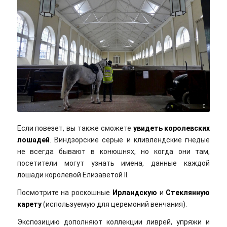
Claire Cox/flickr/Cc-by-nd 2.0
Если повезет, вы также сможете
увидеть королевских
лошадей
. Виндзорские серые и кливлендские гнедые
не всегда бывают в конюшнях, но когда они там,
посетители могут узнать имена, данные каждой
лошади королевой Елизаветой II.
Посмотрите на роскошные
Ирландскую
и
Стеклянную
карету
(используемую для церемоний венчания).
Экспозицию дополняют коллекции ливрей, упряжи и