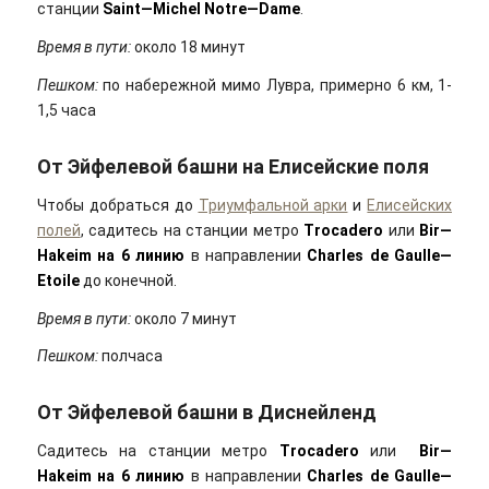
станции
Saint
—
Michel
Notre
—
Dame
.
Время в пути:
около 18 минут
Пешком:
по набережной мимо Лувра, примерно 6 км, 1-
1,5 часа
От Эйфелевой башни на Елисейские поля
Чтобы добраться до
Триумфальной арки
и
Елисейских
полей
, садитесь на станции метро
Trocadero
или
Bir
—
Hakeim
на 6 линию
в направлении
Charles
de
Gaulle
—
Etoile
до конечной.
Время в пути:
около 7 минут
Пешком:
полчаса
От Эйфелевой башни в Диснейленд
Садитесь на станции метро
Trocadero
или
Bir
—
Hakeim
на 6 линию
в направлении
Charles
de
Gaulle
—