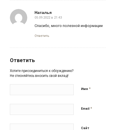
Наталья
05.09.2022 в 21:43
говорит:
Спасибо, много полезной информации
Ответить
Ответить
Хотите присоединиться к обсуждению?
Не стесняйтесь вносить свой вклад!
*
Имя
*
Email
Сайт