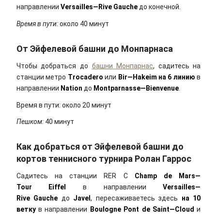
направлении
Versailles
—
Rive
Gauche
до конечной.
Время в пути:
около 40 минут
От Эйфелевой башни до Монпарнаса
Чтобы добраться до
башни Монпарнас
, садитесь на
станции метро
Trocadero
или
Bir
—
Hakeim
на 6 линию
в
направлении
Nation
до
Montparnasse
—
Bienvenue
.
Время в пути: около 20 минут
Пешком:
40 минут
Как добраться от Эйфелевой башни до
кортов теннисного турнира Ролан Гаррос
Садитесь на станции RER C
Champ
de
Mars
—
Tour
Eiffel
в направлении
Versailles
—
Rive
Gauche
до
Javel
, пересаживаетесь здесь
на 10
ветку
в направлении
Boulogne
Pont
de
Saint
—
Cloud
и