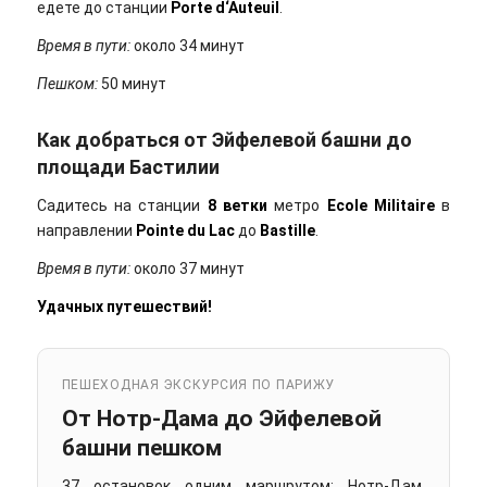
едете до станции
Porte
d
‘
Auteuil
.
Время в пути:
около 34 минут
Пешком:
50 минут
Как добраться от Эйфелевой башни до
площади Бастилии
Садитесь на станции
8 ветки
метро
Ecole
Militaire
в
направлении
Pointe
du
Lac
до
Bastille
.
Время в пути:
около 37 минут
Удачных путешествий!
ПЕШЕХОДНАЯ ЭКСКУРСИЯ ПО ПАРИЖУ
От Нотр-Дама до Эйфелевой
башни пешком
37 остановок одним маршрутом: Нотр-Дам,