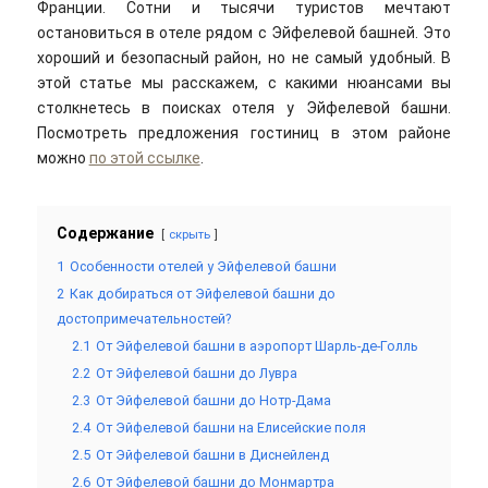
Франции. Сотни и тысячи туристов мечтают
остановиться в отеле рядом с Эйфелевой башней. Это
хороший и безопасный район, но не самый удобный. В
этой статье мы расскажем, с какими нюансами вы
столкнетесь в поисках отеля у Эйфелевой башни.
Посмотреть предложения гостиниц в этом районе
можно
по этой ссылке
.
Содержание
скрыть
1
Особенности отелей у Эйфелевой башни
2
Как добираться от Эйфелевой башни до
достопримечательностей?
2.1
От Эйфелевой башни в аэропорт Шарль-де-Голль
2.2
От Эйфелевой башни до Лувра
2.3
От Эйфелевой башни до Нотр-Дама
2.4
От Эйфелевой башни на Елисейские поля
2.5
От Эйфелевой башни в Диснейленд
2.6
От Эйфелевой башни до Монмартра