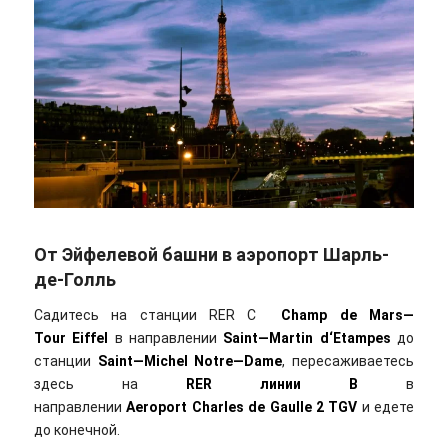
От Эйфелевой башни в аэропорт Шарль-
де-Голль
Садитесь на станции RER C
Champ
de
Mars
—
Tour
Eiffel
в направлении
Saint
—
Martin
d
‘
Etampes
до
станции
Saint
—
Michel
Notre
—
Dame
, пересаживаетесь
здесь на
RER
линии
B
в
направлении
Aeroport
Charles
de
Gaulle
2
TGV
и едете
до конечной.