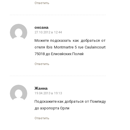
Ответить
оксана
27.10.2012 в 12:44
говорит:
Можете подсказать как добраться от
отеля Ibis Montmartre 5 rue Caulaincourt
75018 до Елисейских Полей
Ответить
Жанна
19.04.2013 в 19:13
говорит:
Подскажите как добраться от Помпиду
до аэропорта Орли
Ответить