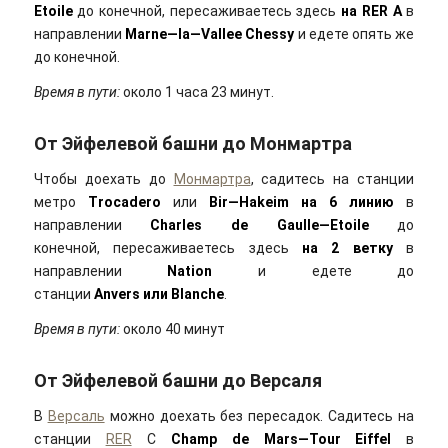
Etoile
до конечной, пересаживаетесь здесь
на
RER
A
в
направлении
Marne
—
la
—
Vallee
Chessy
и едете опять же
до конечной.
Время в пути:
около 1 часа 23 минут.
От Эйфелевой башни до Монмартра
Чтобы доехать до
Монмартра
, садитесь на станции
метро
Trocadero
или
Bir
—
Hakeim
на 6 линию
в
направлении
Charles
de
Gaulle
—
Etoile
до
конечной, пересаживаетесь здесь
на 2 ветку
в
направлении
Nation
и едете до
станции
Anvers
или
Blanche
.
Время в пути:
около 40 минут
От Эйфелевой башни до Версаля
В
Версаль
можно доехать без пересадок. Садитесь на
станции
RER
C
Champ
de
Mars
—
Tour
Eiffel
в