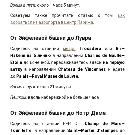
Время в пути:
около 1 часа 5 минут.
Советуем также прочитать статью о том,
как
добраться из аэропорта в центр Парижа
.
От Эйфелевой башни до Лувра
Садитесь на станции
метро
Trocadero
или
Bir
—
Hakeim
на 6 линию
в направлении
Charles
de
Gaulle
—
Etoile
до конечной, пересаживаетесь здесь
на первую
ветку
в направлении
Chateau
de
Vincennes
и едете
до
Palais
—
Royal
Musee
du
Louvre
.
Время в пути:
около 21 минуты
Пешком:
вдоль набережной не больше часа
От Эйфелевой башни до Нотр-Дама
Садитесь на станции RER C
Champ
de
Mars
—
Tour
Eiffel
в направлении
Saint
—
Martin
d
‘
Etampes
до