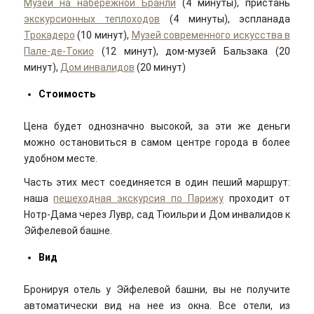
Музей на набережной Бранли
(4 минуты), пристань
экскурсионных теплоходов
(4 минуты), эспланада
Трокадеро
(10 минут),
Музей современного искусства в
Пале-де-Токио
(12 минут), дом-музей Бальзака (20
минут),
Дом инвалидов
(20 минут)
Стоимость
Цена будет однозначно высокой, за эти же деньги
можно остановиться в самом центре города в более
удобном месте.
Часть этих мест соединяется в один пеший маршрут:
наша
пешеходная экскурсия по Парижу
проходит от
Нотр-Дама через Лувр, сад Тюильри и Дом инвалидов к
Эйфелевой башне.
Вид
Бронируя отель у Эйфелевой башни, вы не получите
автоматически вид на нее из окна. Все отели, из