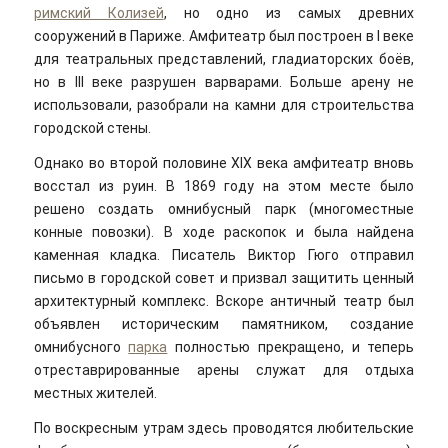
римский Колизей
, но одно из самых древних
сооружений в Париже. Амфитеатр был построен в I веке
для театральных представлений, гладиаторских боёв,
но в III веке разрушен варварами. Больше арену не
использовали, разобрали на камни для строительства
городской стены.
Однако во второй половине XIX века амфитеатр вновь
восстал из руин. В 1869 году на этом месте было
решено создать омнибусный парк (многоместные
конные повозки). В ходе раскопок и была найдена
каменная кладка. Писатель Виктор Гюго отправил
письмо в городской совет и призвал защитить ценный
архитектурный комплекс. Вскоре античный театр был
объявлен историческим памятником, создание
омнибусного
парка
полностью прекращено, и теперь
отреставрированные арены служат для отдыха
местных жителей.
По воскресным утрам здесь проводятся любительские