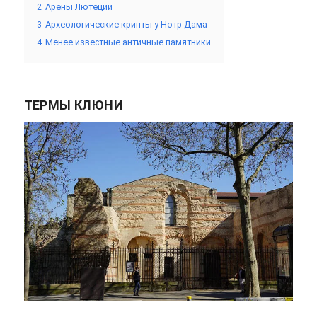
2
Арены Лютеции
3
Археологические крипты у Нотр-Дама
4
Менее известные античные памятники
ТЕРМЫ КЛЮНИ