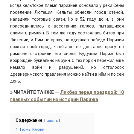
когда кельтское племя паризиев основало у реки Сены
поселение Лютеция. Кельты обнесли город стеной,
наладили торговые связи. Но в 52 году до н. э. они
присоединились к восстанию галлов, пытавшихся
сломить римлян. В том же году состоялась битва при
Лютеции, и Рим не сразу, но одержал победу. Паризии
сожгли свой город, чтобы он не достался врагу, но
римляне отстроили его снова. Будущий Париж был
возрождён буквально из руин. С тех пор он пережил ещё
немало войн и разрушений, но отголосок
древнеримского правления можно найти в нём и по сей
день.
»
ЧИТАЙТЕ ТАКЖЕ
—
Ликбез перед поездкой: 10
главных событий из истории Парижа
Содержание
скрыть
1
Термы Клюни