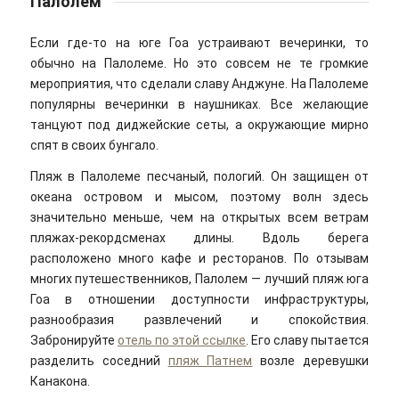
Палолем
Если где-то на юге Гоа устраивают вечеринки, то
обычно на Палолеме. Но это совсем не те громкие
мероприятия, что сделали славу Анджуне. На Палолеме
популярны вечеринки в наушниках. Все желающие
танцуют под диджейские сеты, а окружающие мирно
спят в своих бунгало.
Пляж в Палолеме песчаный, пологий. Он защищен от
океана островом и мысом, поэтому волн здесь
значительно меньше, чем на открытых всем ветрам
пляжах-рекордсменах длины. Вдоль берега
расположено много кафе и ресторанов. По отзывам
многих путешественников, Палолем — лучший пляж юга
Гоа в отношении доступности инфраструктуры,
разнообразия развлечений и спокойствия.
Забронируйте
отель по этой ссылке
. Его славу пытается
разделить соседний
пляж Патнем
возле деревушки
Канакона.