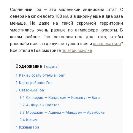
Солнечный Гоа — это маленький индийский штат. С
севера на юг он всего 100 км, а в ширину еще в два раза
меньше. Но даже на такой скромной территории
уместились очень разные по атмосфере курорты. В
каком районе Гоа остановиться для того, чтобы
расслабиться, а где лучше тусоваться и
развлекаться
?
Все отели в Гоа смотрите
по этой ссылке
.
Содержание
скрыть
1
Как выбрать отель в Гоа?
2
Карта районов Гоа
3
Северный Гоа
3.1
Синкерим — Кандолим — Калангут — Бага
3.2
Анджуна и Вагатор
3.3
Морджим — Ашвем — Мандрем — Арамболь
3.4
Керим
4
Южный Гоа