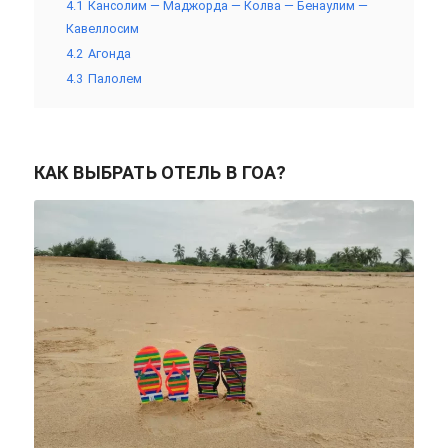
4.1
Кансолим — Маджорда — Колва — Бенаулим —
Кавеллосим
4.2
Агонда
4.3
Палолем
КАК ВЫБРАТЬ ОТЕЛЬ В ГОА?