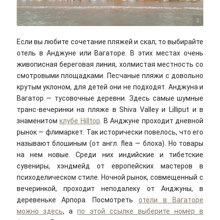
Laliteshwar Suman/unsplash
Если вы любите сочетание пляжей и скал, то выбирайте
отель в Анджуне или Вагаторе. В этих местах очень
живописная береговая линия, холмистая местность со
смотровыми площадками. Песчаные пляжи с довольно
крутым уклоном, для детей они не подходят.
Анджуна и
Вагатор — тусовочные деревни. Здесь самые шумные
транс-вечеринки на пляже в Shiva Valley и Lilliput и в
знаменитом
клубе Hilltop
. В Анджуне проходит дневной
рынок — флимаркет. Так исторически повелось, что его
называют блошиным (от англ. flea — блоха). Но товары
на нем новые. Среди них индийские и тибетские
сувениры, хэндмейд от европейских мастеров в
психоделическом стиле. Ночной рынок, совмещенный с
вечеринкой, проходит неподалеку от Анджуны, в
деревеньке Арпора. Посмотреть
отели в Вагаторе
можно здесь
, а
по этой ссылке выберите номер в