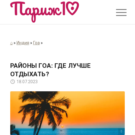
⌂
»
Индия
»
Гоа
»
РАЙОНЫ ГОА: ГДЕ ЛУЧШЕ
ОТДЫХАТЬ?
18.07.2023
Ashutosh Saraswat/unsplash