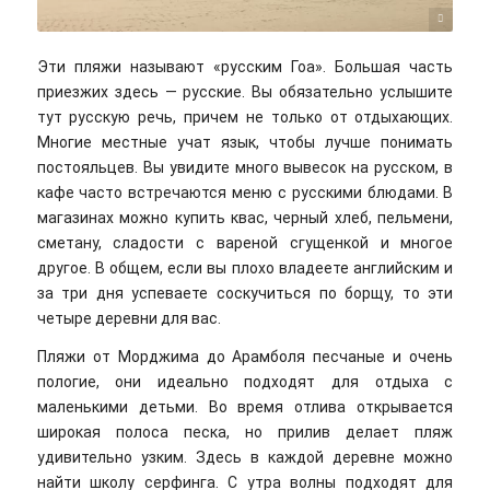
( d f y b ) TRAVEL CAPTURES/unsplash
Эти пляжи называют «русским Гоа». Большая часть
приезжих здесь — русские. Вы обязательно услышите
тут русскую речь, причем не только от отдыхающих.
Многие местные учат язык, чтобы лучше понимать
постояльцев. Вы увидите много вывесок на русском, в
кафе часто встречаются меню с русскими блюдами. В
магазинах можно купить квас, черный хлеб, пельмени,
сметану, сладости с вареной сгущенкой и многое
другое. В общем, если вы плохо владеете английским и
за три дня успеваете соскучиться по борщу, то эти
четыре деревни для вас.
Пляжи от Морджима до Арамболя песчаные и очень
пологие, они идеально подходят для отдыха с
маленькими детьми. Во время отлива открывается
широкая полоса песка, но прилив делает пляж
удивительно узким. Здесь в каждой деревне можно
найти школу серфинга. С утра волны подходят для