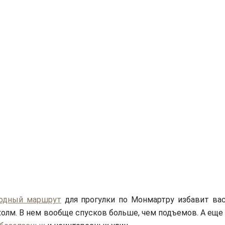
одный маршрут
для прогулки по Монмартру избавит вас
холм. В нем вообще спусков больше, чем подъемов. А еще