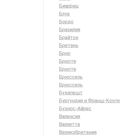
Биарриц
Блуа
Бордо
Бразилия
Брайтон
Бретань
Брно
Брюгге
Брюгге
Брюссель
Брюссель
Будапешт
Бургундия и Франш-Конте
Буэнос-Айрес
Валенсия
Валлетта
Великобритания