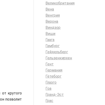
Великобритания
Вена
Венгрия
Верона
Виндзор
Виши
Гаага
Гамбург
Гейдельберг
Гельзенкирхен
Гент
Германия
Гётеборг
Глазго
Гоа
 от крутого
Гранд-Эст
 он позволит
Грас