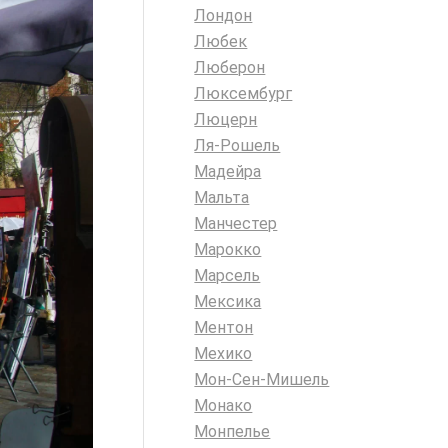
Лондон
Любек
Люберон
Люксембург
Люцерн
Ля-Рошель
Мадейра
Мальта
Манчестер
Марокко
Марсель
Мексика
Ментон
Мехико
Мон-Сен-Мишель
Монако
Монпелье