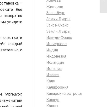
Женева
 остановка –
Живерни
секите Rue
Зальцбург
те наверх по
Замки Луары
м вы увидите
Зансе-Сханс
Земли Луары
т счастье в
Иль-де-Франс
себе каждый
Инвернесс
бязательно с
Индия
Индонезия
Исландия
Испания
Италия
Кале
Калифорния
Канарские острова
’Abreuvoir,
Канкун
 знаменитый
Канны
ен небольшой