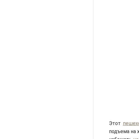
Этот
пешех
подъема на 