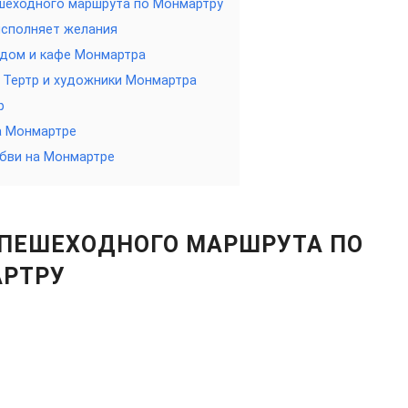
шеходного маршрута по Монмартру
сполняет желания
дом и кафе Монмартра
Тертр и художники Монмартра
р
а Монмартре
бви на Монмартре
 ПЕШЕХОДНОГО МАРШРУТА ПО
РТРУ