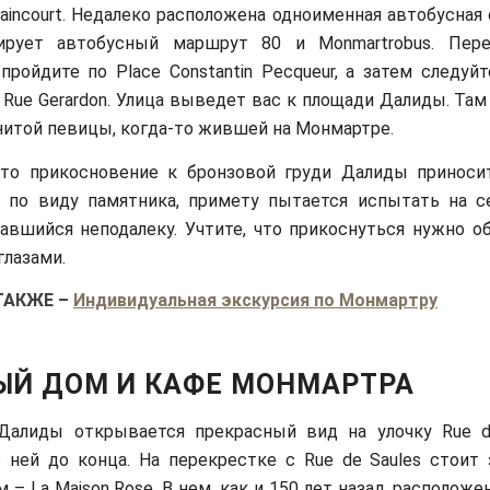
laincourt. Недалеко расположена одноименная автобусная
ирует автобусный маршрут 80 и Monmartrobus. Пере
, пройдите по Place Constantin Pecqueur, а затем следуй
 Rue Gerardon. Улица выведет вас к площади Далиды. Та
итой певицы, когда-то жившей на Монмартре.
 что прикосновение к бронзовой груди Далиды приноси
я по виду памятника, примету пытается испытать на 
завшийся неподалеку. Учтите, что прикоснуться нужно о
лазами.
ТАКЖЕ
–
Индивидуальная экскурсия по Монмартру
ЫЙ ДОМ И КАФЕ МОНМАРТРА
алиды открывается прекрасный вид на улочку Rue de l
 ней до конца. На перекрестке с Rue de Saules стоит
 – La Maison Rose. В нем, как и 150 лет назад, располож