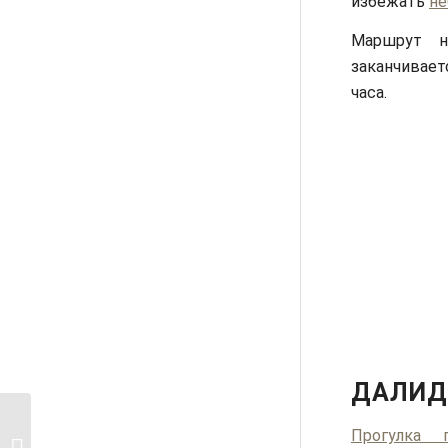
избежать
не
Маршрут н
заканчивает
часа.
ДАЛИД
6 округ Парижа: где
Прогулка 
поселиться, что