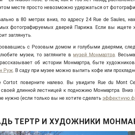
 этом месте просто невозможно удержаться от фотографи
вально в 80 метрах вниз, по адресу 24 Rue de Saules, на
амых фотографируемых дверей Парижа. Если вы ищете
оит заглянуть.
ровавшись с Розовым домом и голубыми дверями, след
и любите музеи, то загляните в
музей Монмартра
. Весьм
 рассказывает об истории Монмартра, быте художников
н Руж
. В саду при музее можно выпить кофе или прохладн
 Cortot поверните налево. Вы увидите Rue du Mont Cen
своей длинной лестницей к подножию Монмартра. Вниз 
не нужно (если только вы не хотите сделать
эффектную ф
ДЬ ТЕРТР И ХУДОЖНИКИ МОНМА