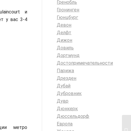
Гренобль
Гронинген
laincourt и
Гюнцбург
т у вас 3-4
Девон
Делфт
Дижон
Довиль
Дортмунд
Достопримечательности
Парижа
Дрезден
Дубай
Дубровник
Дувр
Дюнкерк
Дюссельдорф
Европа
ции метро