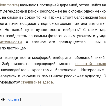
ontmartre)
называют последней деревней, оставшейся н
от легендарный район расположен на склонах одноименно
, на самой высокой точке Парижа стоит белоснежная
баз
роги, начинающиеся у подножья холма, так или иначе в
и. Но какой путь лучше всего выбрать? С этим ма
вы пройдетесь по самым фотогеничным улочкам и увид
чательности
. А главное его преимущество — вы н
 по лестницам!
е насладиться атмосферой, выберите небольшой тихий 
. Забронировать подходящий можно
по этой ссыл
 наслаждайтесь красотами бесконечно! Интересные
ереулках и ключевых памятниках расскажет аудиогид. 
 Монмартру
скачивайте здесь
.
ние
скрыть