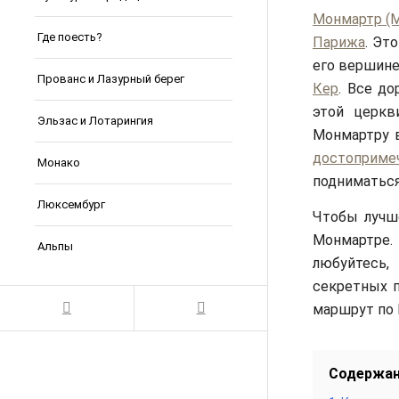
Монмартр (M
Где поесть?
Парижа
. Эт
его вершине
Прованс и Лазурный берег
Кер
. Все до
этой церкв
Эльзас и Лотарингия
Монмартру 
достоприме
Монако
подниматься
Люксембург
Чтобы лучш
Монмартре
Альпы
любуйтесь,
секретных п
маршрут по
Содержа