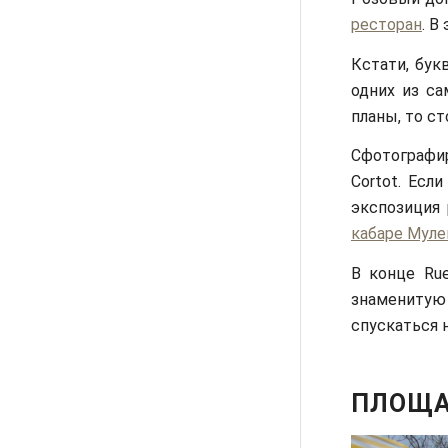
ресторан
. В
Кстати, бук
одних из с
планы, то ст
Сфотографи
Cortot. Есл
экспозиция
кабаре Муле
В конце Rue
знаменитую 
спускаться 
ПЛОЩА