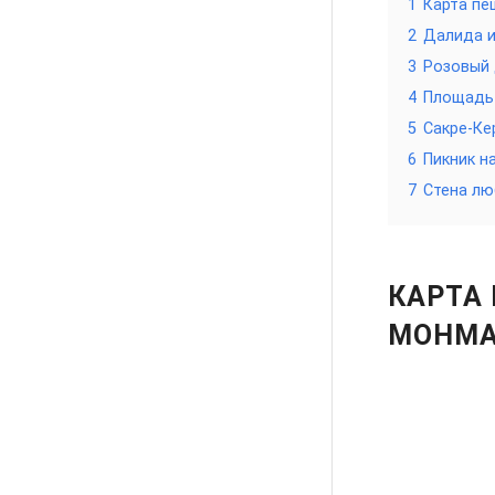
1
Карта пе
2
Далида и
3
Розовый 
4
Площадь 
5
Сакре-Ке
6
Пикник н
7
Стена лю
КАРТА
МОНМА