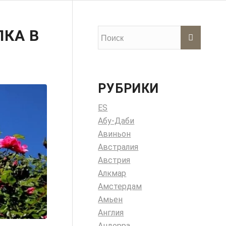
ЛКА В
РУБРИКИ
ES
Абу-Даби
Авиньон
Австралия
Австрия
Алкмар
Амстердам
Амьен
Англия
Андорра