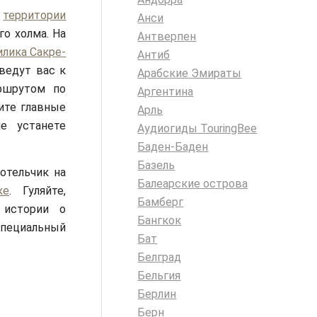
а
территории
Анси
го холма. На
Антверпен
илика Сакре-
Антиб
ыведут вас к
Арабские Эмираты
ршрутом по
Аргентина
ите главные
Арль
е устанете
Аудиогиды TouringBee
Баден-Баден
Базель
отельчик на
Балеарские острова
ке
. Гуляйте,
Бамберг
 истории о
Бангкок
Специальный
Бат
Белград
Бельгия
Берлин
Берн