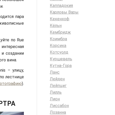
Каппадокия
и.
Карловы Вары
ходится пара
Кекенхоф
 живописные
Кёльн
Кембридж
Коимбра
уйте по Rue
Корсика
а интересная
Котсуолд
 и создании
Куршевель
ого вина.
Кутна-Гора
is – улицу,
Ланс
по лестнице
Лейден
отографию
).
Лейпциг
Лилль
Лион
РТРА
Лиссабон
Лозанна