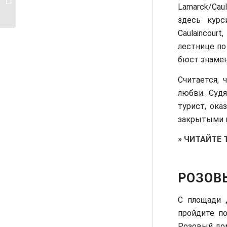
Lamarck/Cau
посмотреть,...
здесь курс
Caulaincourt
лестнице по
бюст знамен
Считается,
любви. Суд
турист, ока
закрытыми г
»
ЧИТАЙТЕ 
РОЗОВ
С площади Д
пройдите по
Розовый дом