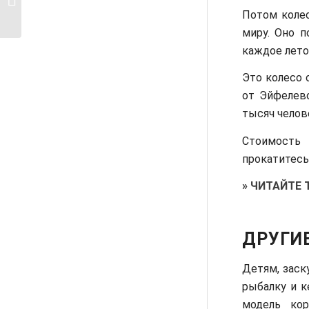
года в Париже
Потом колес
миру. Оно 
каждое лето
Это колесо 
от Эйфелев
тысяч челов
Стоимость 
прокатитесь
»
ЧИТАЙТЕ 
ДРУГИ
Детям, заск
рыбалку и к
модель кор