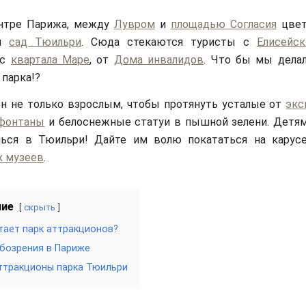
нтре Парижа, между
Лувром
и
площадью Согласия
цвет
ий
сад Тюильри
. Сюда стекаются туристы с
Елисейск
 с
квартала Маре
, от
Дома инвалидов
. Что бы мы делал
 парка!?
н не только взрослым, чтобы протянуть усталые от
экс
фонтаны
и белоснежные статуи в пышной зелени. Детям
чься в Тюильри! Дайте им волю покататься на карус
х музеев
.
ние
скрыть
тает парк аттракционов?
бозрения в Париже
ттракционы парка Тюильри