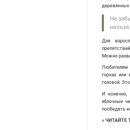
деревянных 
Не заб
нельзя.
Для взрос
препятстви
Можно развл
Любителям 
горках или
головой. Эт
И конечно, 
яблочные чи
пообедать к
»
ЧИТАЙТЕ 