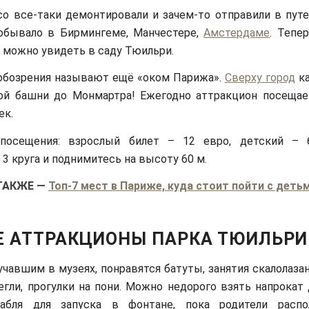
о все-таки демонтировали и зачем-то отправили в пут
побывало в Бирмингеме, Манчестере,
Амстердаме
. Тепе
 можно увидеть в саду Тюильри.
обозрения называют ещё «оком Парижа».
Сверху город
ка
ой башни до Монмартра! Ежегодно аттракцион посещае
ек.
посещения: взрослый билет – 12 евро, детский – 
 3 круга и поднимитесь на высоту 60 м.
ТАКЖЕ
—
Топ-7 мест в Париже, куда стоит пойти с деть
Е АТТРАКЦИОНЫ ПАРКА ТЮИЛЬРИ
учавшим в музеях, понравятся батуты, занятия скалолаза
егли, прогулки на пони. Можно недорого взять напрокат
абля для запуска в фонтане, пока родители распо