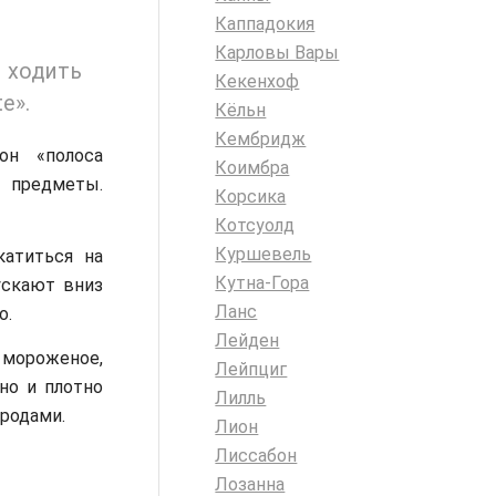
Каппадокия
Карловы Вары
 ходить
Кекенхоф
e».
Кёльн
Кембридж
он «полоса
Коимбра
я предметы.
Корсика
Котсуолд
Куршевель
катиться на
Кутна-Гора
ускают вниз
Ланс
о.
Лейден
 мороженое,
Лейпциг
но и плотно
Лилль
родами.
Лион
Лиссабон
Лозанна