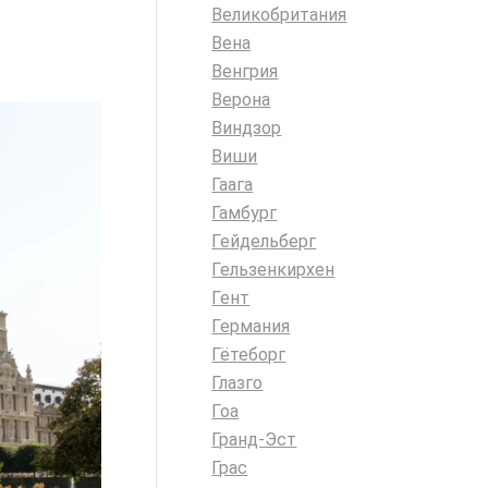
Великобритания
Вена
Венгрия
Верона
Виндзор
Виши
Гаага
Гамбург
Гейдельберг
Гельзенкирхен
Гент
Германия
Гётеборг
Глазго
Гоа
Гранд-Эст
Грас