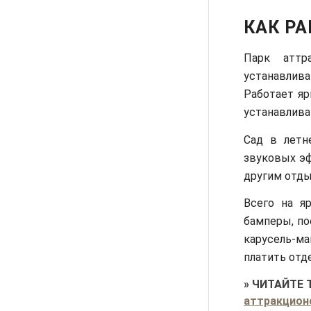
КАК Р
Парк аттр
устанавлива
Работает яр
устанавлива
Сад в летн
звуковых эф
другим отды
Всего на я
бамперы, по
карусель-ма
платить отд
»
ЧИТАЙТЕ 
аттракцион