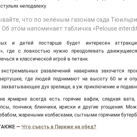
стульях неподалеку.
ывайте, что по зелёным газонам сада Тюильри
 Об этом напоминает табличка «Pelouse interdit
лых и детей постарше будет интересен аттракци
й», где с ловкостью нужно преодолевать движущиес
ечься и классической игрой в петанк.
экстремальных развлечений наверняка захочется про
 вертушке, где людей поднимают на высоту 60 м и оп
о захватывающее дух зрелище, а уж приключение и подавн
на ярмарке всегда есть горячие вафли, сладкая вата,
псы, пончики, блинчики, ириски и другие угощения. Мож
ебабом, жареными колбасками, сытными горячими бутерб
ТАКЖЕ
—
Что съесть в Париже на обед?