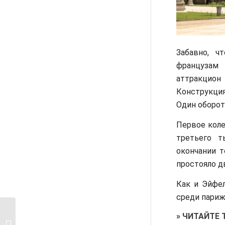
Забавно, ч
французам
аттракцион
Конструкция
Один оборот
Первое коле
третьего т
окончании т
простояло дв
Как и Эйфе
среди париж
»
ЧИТАЙТЕ 
Парад 14 июля 2012