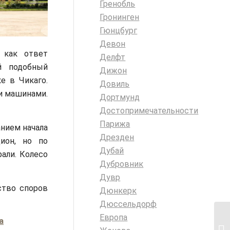
Гренобль
Гронинген
Гюнцбург
Девон
 как ответ
Делфт
й подобный
Дижон
е в Чикаго.
Довиль
и машинами.
Дортмунд
Достопримечательности
Парижа
нием начала
Дрезден
ион, но по
Дубай
али. Колесо
Дубровник
Дувр
ство споров
Дюнкерк
Дюссельдорф
Европа
а