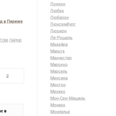
Лондон
Любек
Люберон
нд в Париже
Люксембург
Люцерн
Ля-Рошель
ЕТОМ
,
ПАРКИ
,
Мадейра
Мальта
Манчестер
Марокко
Марсель
Мексика
Ментон
Мехико
Мон-Сен-Мишель
Монако
с в
Монпелье