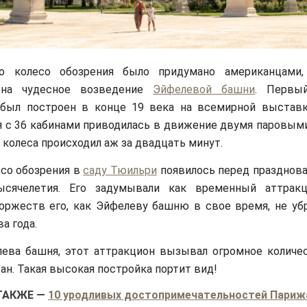
то колесо обозрения было придумано американцами,
 на чудесное возведение
Эйфелевой башни
. Первы
 был построен в конце 19 века на всемирной выставк
 с 36 кабинами приводилась в движение двумя паровым
 колеса происходил аж за двадцать минут.
со обозрения в
саду Тюильри
появилось перед празднова
ысячелетия. Его задумывали как временный аттракц
оржеств его, как Эйфелеву башню в свое время, не убр
а года.
лева башня, этот аттракцион вызывал огромное количе
ан. Такая высокая постройка портит вид!
ТАКЖЕ
—
10 уродливых достопримечательностей Париж