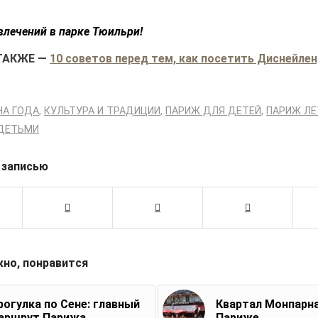
влечений в парке Тюильри!
ТАКЖЕ
—
10 советов перед тем, как посетить Диснейле
НА ГОДА
,
КУЛЬТУРА И ТРАДИЦИИ
,
ПАРИЖ ДЛЯ ДЕТЕЙ
,
ПАРИЖ Л
 ДЕТЬМИ
 записью
жно, понравится
рогулка по Сене: главный
Квартал Монпарна
аршрут Парижа
Париже