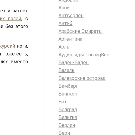
Анси
ет и пахнет
Антверпен
их полей
, с
Антиб
и без этого
Арабские Эмираты
Аргентина
курсий
ноги,
Арль
 тоже есть,
Аудиогиды TouringBee
елях вместо
Баден-Баден
Базель
Балеарские острова
Бамберг
Бангкок
Бат
Белград
Бельгия
Берлин
Берн