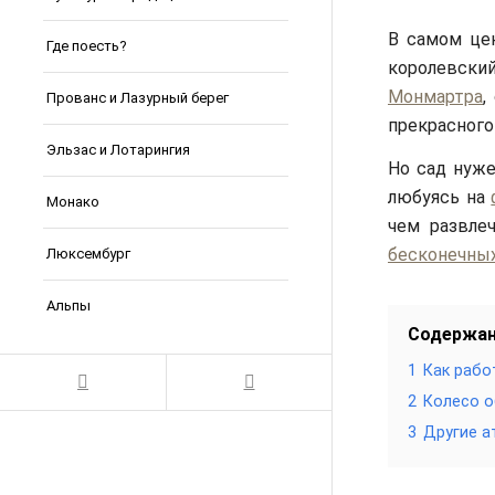
В самом це
Где поесть?
королевск
Монмартра
,
Прованс и Лазурный берег
прекрасного
Эльзас и Лотарингия
Но сад нуже
любуясь на
Монако
чем развле
бесконечны
Люксембург
Альпы
Содержа
1
Как рабо
2
Колесо о
3
Другие а