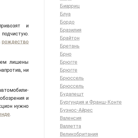
Биарриц
Блуа
Бордо
привозят и
Бразилия
 подчистую.
Брайтон
а
рождество
Бретань
Брно
 нем лишены
Брюгге
апротив, ни
Брюгге
Брюссель
Брюссель
автомобили-
Будапешт
 обозрения и
Бургундия и Франш-Конте
кцион нужно
Буэнос-Айрес
енде
.
Валенсия
Валлетта
Великобритания