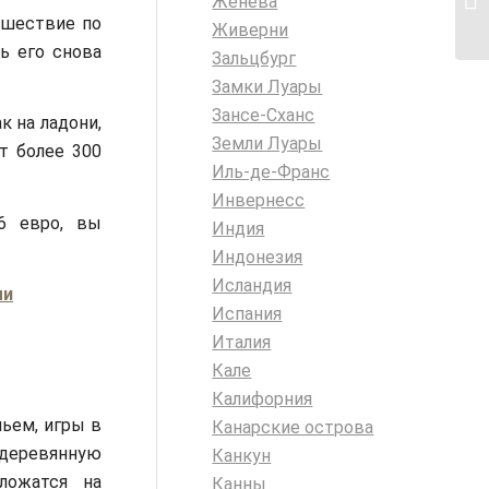
Женева
ешествие по
Живерни
рь его снова
Зальцбург
Замки Луары
Зансе-Сханс
к на ладони,
Земли Луары
т более 300
Иль-де-Франс
Инвернесс
6 евро, вы
Индия
Индонезия
Исландия
ми
Испания
Италия
Кале
Калифорния
ньем, игры в
Канарские острова
 деревянную
Канкун
ложатся на
Канны