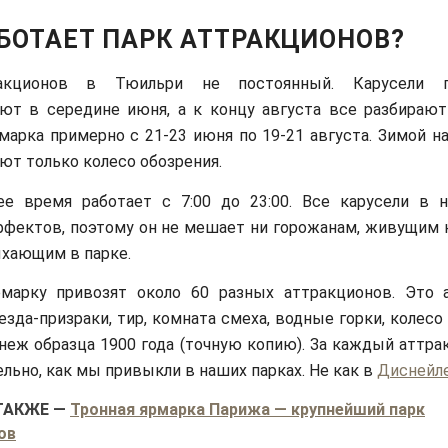
АБОТАЕТ ПАРК АТТРАКЦИОНОВ?
акционов в Тюильри не постоянный. Карусели 
ют в середине июня, а к концу августа все разбирают
марка примерно с 21-23 июня по 19-21 августа. Зимой н
ют только колесо обозрения.
ее время работает с 7:00 до 23:00. Все карусели в
фектов, поэтому он не мешает ни горожанам, живущим н
хающим в парке.
рмарку привозят около 60 разных аттракционов. Это 
езда-призраки, тир, комната смеха, водные горки, колесо
неж образца 1900 года (точную копию). За каждый аттра
ельно, как мы привыкли в наших парках. Не как в
Диснейл
ТАКЖЕ
—
Тронная ярмарка Парижа — крупнейший парк
ов