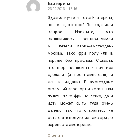
Екатерина
23.02.2013 в 16:46
говорит:
Здравствуйте, я тоже Екатерина,
но не та, которой Вы задавали
вопрос. Извините, что
вклиниваюсь… Прошлой зимой
мы летели париж-амстердам-
москва. Такс фри получили в
париже без проблем. Сказали,
что шорт коннекшн и нам все
сделали (и проштамповали, и
деньги выдали). В амстердаме
огромный аэропорт и искать там
пункты такс фри не легко, да и
идти может быть туда очень
далеко, так что старайтесь не
оставлять получение такс фри до
аэропорта амстердама.
Ответить