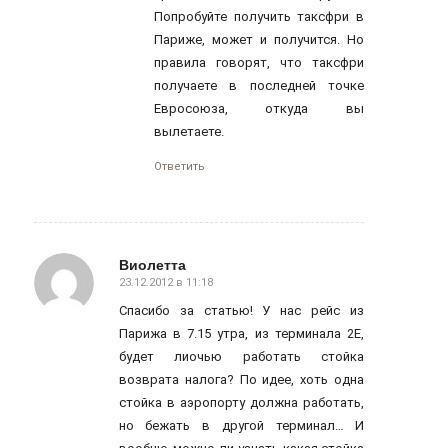
Попробуйте получить таксфри в
Париже, может и получится. Но
правила говорят, что таксфри
получаете в последней точке
Евросоюза, откуда вы
вылетаете.
Ответить
Виолетта
23.12.2012 в 11:18
говорит:
Спасибо за статью! У нас рейс из
Парижа в 7.15 утра, из терминала 2Е,
будет лиочью работать стойка
возврата налога? По идее, хоть одна
стойка в аэропорту должна работать,
но бежать в другой терминал… И