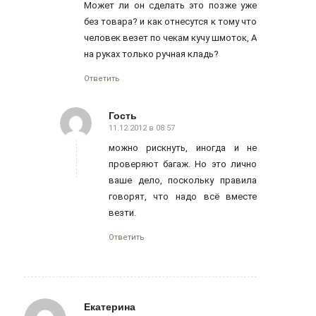
Может ли он сделать это позже уже
без товара? и как отнесутся к тому что
человек везет по чекам кучу шмоток, А
на руках только ручная кладь?
Ответить
Гость
11.12.2012 в 08:57
говорит:
можно рискнуть, иногда и не
проверяют багаж. Но это лично
ваше дело, поскольку правила
говорят, что надо всё вместе
везти.
Ответить
Екатерина