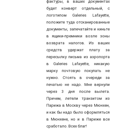
фактуры, в ваших документах
будет конверт отдельный, с
логотипом Galeries Lafayette,
положите туда отсканированные
документы, запечатайте и киньте
в ящики-премники возле зоны
возврата налогов. Из ваших
средств удержат плату за
пересылку письма из аэропорта
в Galeries Lafayette, никакую
марку почтовую покупать не
нужно. Стоять в очереди за
печатью не надо. Мне вернули
через 3 дня после вылета.
Причем, летели транзитом из
Парижа в Москву через Мюнхен,
и как бы надо было оформляться
в Мюнхене, но и в Париже все
сработало. Всех благ!