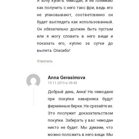
Я хочу купить чемодан, и не понимаю
как получить с него такс фри, ведь его
не упаковывают, соответсвенно он
будет выглядеть как использованный.
Он обязательно должен быть пустым
или я могу словить в него вещи и
показать его, куплю за сутки до
вылета. Спасибо!
Ответить
Anna Gerasimova
19.11.2019 в 08:48
говорит:
Добрый день, Анна! На чемодане
при покупке наверняка будут
фирменные бирки. Не срезайте их.
Это послужит доказательством
покупки.
Забирать у вас чемодан
никто не будет. Мы думаем, что
можно положить в него вещи. Мы