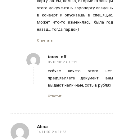
карту. Затем, помню, вторые страницы
этого документа в аэропорту кладешь
в конверт и опускаешь в спец.ящик.
Может что-то изменилась, была год
назад… тогда пардон)
Ответить
taras_off
05.10.2012 в 15:12
говорит:
сейчас ничего этого нет.
предъявляете документ, вам
выдают наличные, хоть в рублях
Ответить
Alina
14.11.2012 в 11:53
говорит: