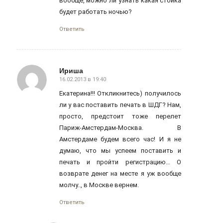
вообще, можно ли узнать какая стойка
будет работать ночью?
Ответить
Ириша
16.02.2013 в 19:40
говорит:
Екатерина!!! Откликнитесь) получилось
ли у вас поставить печать в ШДГ? Нам,
просто, предстоит тоже перелет
Париж-Амстердам-Москва. В
Амстердаме будем всего час! И я не
думаю, что мы успеем поставить и
печать и пройти регистрацию… О
возврате денег на месте я уж вообще
молчу.., в Москве вернем.
Ответить