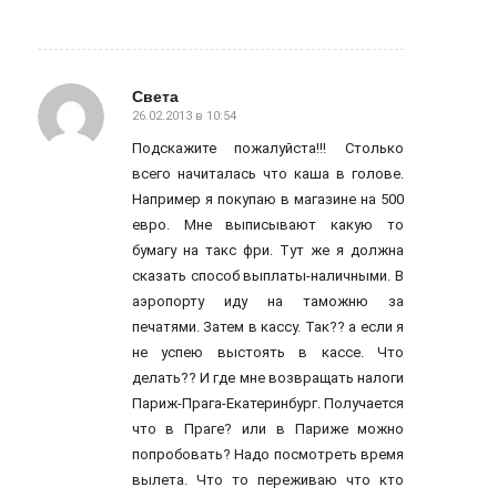
Света
26.02.2013 в 10:54
говорит:
Подскажите пожалуйста!!! Столько
всего начиталась что каша в голове.
Например я покупаю в магазине на 500
евро. Мне выписывают какую то
бумагу на такс фри. Тут же я должна
сказать способ выплаты-наличными. В
аэропорту иду на таможню за
печатями. Затем в кассу. Так?? а если я
не успею выстоять в кассе. Что
делать?? И где мне возвращать налоги
Париж-Прага-Екатеринбург. Получается
что в Праге? или в Париже можно
попробовать? Надо посмотреть время
вылета. Что то переживаю что кто