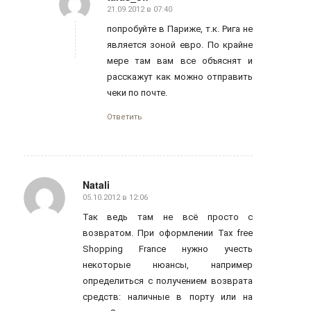
21.09.2012 в 07:40
говорит:
попробуйте в Париже, т.к. Рига не
является зоной евро. По крайне
мере там вам все объяснят и
расскажут как можно отправить
чеки по почте.
Ответить
Natali
05.10.2012 в 12:06
говорит:
Так ведь там не всё просто с
возвратом. При оформлении Tax free
Shopping France нужно учесть
некоторые нюансы, например
определиться с получением возврата
средств: наличные в порту или на