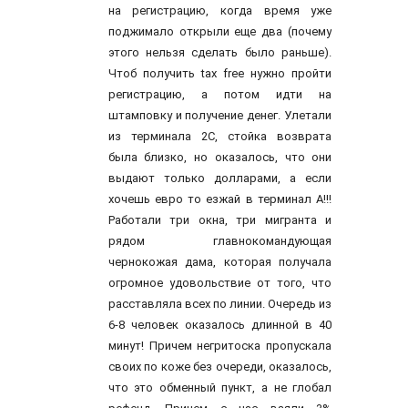
на регистрацию, когда время уже
поджимало открыли еще два (почему
этого нельзя сделать было раньше).
Чтоб получить tax free нужно пройти
регистрацию, а потом идти на
штамповку и получение денег. Улетали
из терминала 2С, стойка возврата
была близко, но оказалось, что они
выдают только долларами, а если
хочешь евро то езжай в терминал А!!!
Работали три окна, три мигранта и
рядом главнокомандующая
чернокожая дама, которая получала
огромное удовольствие от того, что
расставляла всех по линии. Очередь из
6-8 человек оказалось длинной в 40
минут! Причем негритоска пропускала
своих по коже без очереди, оказалось,
что это обменный пункт, а не глобал