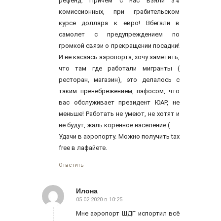
рефенд. Причем с нас взяли 3%
комиссионных, при грабительском
курсе доллара к евро! Вбегали в
самолет с предупреждением по
громкой связи о прекращении посадки!
И не касаясь аэропорта, хочу заметить,
что там где работали мигранты (
ресторан, магазин), это делалось с
таким пренебрежением, пафосом, что
вас обслуживает президент ЮАР, не
меньше! Работать не умеют, не хотят и
не будут, жаль коренное население:(
Удачи в аэропорту. Можно получить tax
free в лафайете.
Ответить
Илона
05.02.2020 в 10:25
говорит:
Мне аэропорт ШДГ испортил всё