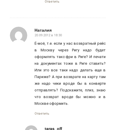
Ответить
Наталия
20.09.2012 в 18:30
говорит:
Ё-моё, т.е. если у нас возвратный рейс
в Москву через Ригу надо будет
оформлять такс-фри в Риге? И печати
на документах тоже в Риге ставить?
Или это все таки надо делать еще в
Париже? А при возврате на карту там
же надо чеки вроде бы в конверте
отправлять? Подскажите, плиз, знаю
что возврат вроде бы можно и в
Москве оформить.
Ответить
taras_off