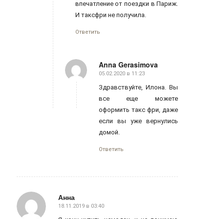
впечатление от поездки в Париж.
И таксфри не получила.
Ответить
Anna Gerasimova
05.02.2020 в 11:23
говорит:
Здравствуйте, Илона. Вы
все еще можете
оформить такс фри, даже
если вы уже вернулись
домой.
Ответить
Анна
18.11.2019 в 03:40
говорит: