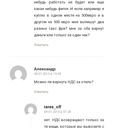
нибудь работать не будет или еще
какая нибудь фигня. И если например я
куплю в одном месте на 500евро и в
другом на 500 евро мне выпишут два
разных такс фри? мне за оба вернут
деньги или только за один чек?
Ответить
Александр
08.07.2013 в 19:39
говорит:
Можно ли вернуть НДС за отель?
Ответить
taras_off
09.07.2013 в 07:28
говорит:
нет. НДС возвращают только за
те вещи, которые вы вывозите с