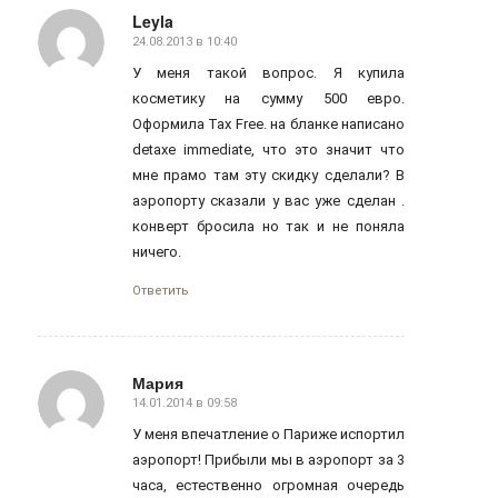
Leyla
24.08.2013 в 10:40
говорит:
У меня такой вопрос. Я купила
косметику на сумму 500 евро.
Оформила Tax Free. на бланке написано
detaxe immediate, что это значит что
мне прамо там эту скидку сделали? В
аэропорту сказали у вас уже сделан .
конверт бросила но так и не поняла
ничего.
Ответить
Мария
14.01.2014 в 09:58
говорит:
У меня впечатление о Париже испортил
аэропорт! Прибыли мы в аэропорт за 3
часа, естественно огромная очередь