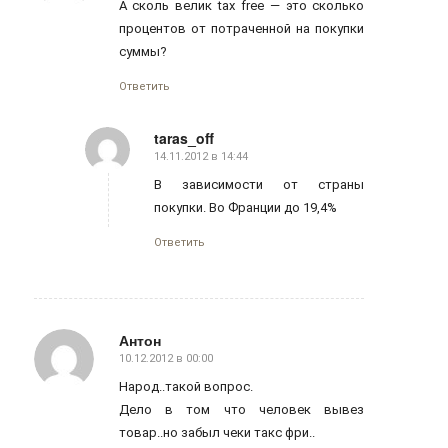
А сколь велик tax free — это сколько
процентов от потраченной на покупки
суммы?
Ответить
taras_off
14.11.2012 в 14:44
говорит:
В зависимости от страны
покупки. Во Франции до 19,4%
Ответить
Антон
10.12.2012 в 00:00
говорит:
Народ..такой вопрос.
Дело в том что человек вывез
товар..но забыл чеки такс фри..