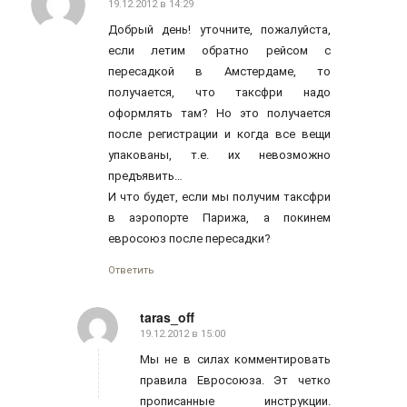
19.12.2012 в 14:29
говорит:
Добрый день! уточните, пожалуйста,
если летим обратно рейсом с
пересадкой в Амстердаме, то
получается, что таксфри надо
оформлять там? Но это получается
после регистрации и когда все вещи
упакованы, т.е. их невозможно
предъявить…
И что будет, если мы получим таксфри
в аэропорте Парижа, а покинем
евросоюз после пересадки?
Ответить
taras_off
19.12.2012 в 15:00
говорит:
Мы не в силах комментировать
правила Евросоюза. Эт четко
прописанные инструкции.