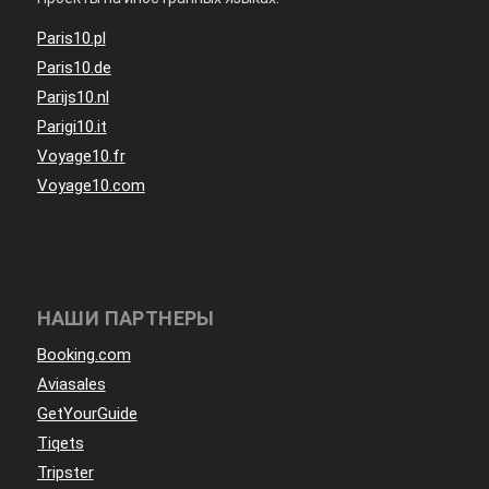
Paris10.pl
Paris10.de
Parijs10.nl
Parigi10.it
Voyage10.fr
Voyage10.com
НАШИ ПАРТНЕРЫ
Booking.com
Aviasales
GetYourGuide
Tiqets
Tripster