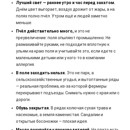
Лучший свет — раннее утро и час перед закатом.
Днём цвет выгорает, воздух дрожит от жары, а на
полях полно пчёл. Утром ещё и людей заметно
меньше.
Пчёл действительно много,
и это не
преувеличение: поля опыляют промышленно. Не
размахивайте руками, не подходите вплотную к
ульям на краю поля и учитывайте это, если едете с
маленькими детьми или у кого-то в компании
аллергия.
В поле заходить нельзя.
Это не парк, а
сельскохозяйственные угодья, и вытоптанные ряды
— реальная проблема, из-за которой фермеры
перекрывают подъезды. Снимать нужно с края или с
дороги.
Обувь закрытая.
В рядах колючая сухая трава и
насекомые, а земля каменистая. Сандалии и
открытые босоножки — плохая идея.
Масло покупайте у производителей.
На плато есть