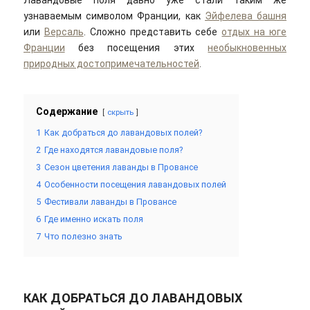
Лавандовые поля давно уже стали таким же
узнаваемым символом Франции, как
Эйфелева башня
или
Версаль
. Сложно представить себе
отдых на юге
Франции
без посещения этих
необыкновенных
природных достопримечательностей
.
Содержание
скрыть
1
Как добраться до лавандовых полей?
2
Где находятся лавандовые поля?
3
Сезон цветения лаванды в Провансе
4
Особенности посещения лавандовых полей
5
Фестивали лаванды в Провансе
6
Где именно искать поля
7
Что полезно знать
КАК ДОБРАТЬСЯ ДО ЛАВАНДОВЫХ