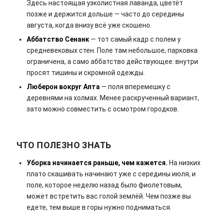
Здесь настоящая узколистная лаванда, цветёт
позже и держится дольше — часто до середины
августа, когда внизу всё уже скошено.
Аббатство Сенанк
— тот самый кадр с полем у
средневековых стен. Поле там небольшое, парковка
ограничена, а само аббатство действующее: внутри
просят тишины и скромной одежды.
Люберон вокруг Апта
— поля вперемешку с
деревнями на холмах. Менее раскрученный вариант,
зато можно совместить с осмотром городков.
ЧТО ПОЛЕЗНО ЗНАТЬ
Уборка начинается раньше, чем кажется.
На низких
плато скашивать начинают уже с середины июля, и
поле, которое неделю назад было фиолетовым,
может встретить вас голой землёй. Чем позже вы
едете, тем выше в горы нужно подниматься.