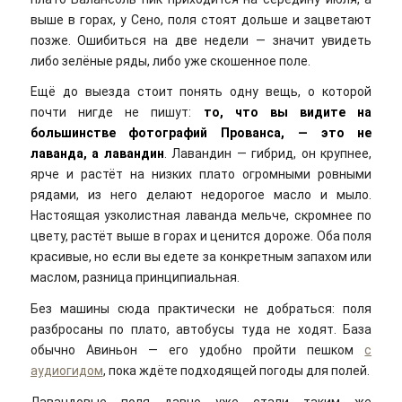
выше в горах, у Сено, поля стоят дольше и зацветают
позже. Ошибиться на две недели — значит увидеть
либо зелёные ряды, либо уже скошенное поле.
Ещё до выезда стоит понять одну вещь, о которой
почти нигде не пишут:
то, что вы видите на
большинстве фотографий Прованса, — это не
лаванда, а лавандин
. Лавандин — гибрид, он крупнее,
ярче и растёт на низких плато огромными ровными
рядами, из него делают недорогое масло и мыло.
Настоящая узколистная лаванда мельче, скромнее по
цвету, растёт выше в горах и ценится дороже. Оба поля
красивые, но если вы едете за конкретным запахом или
маслом, разница принципиальная.
Без машины сюда практически не добраться: поля
разбросаны по плато, автобусы туда не ходят. База
обычно Авиньон — его удобно пройти пешком
с
аудиогидом
, пока ждёте подходящей погоды для полей.