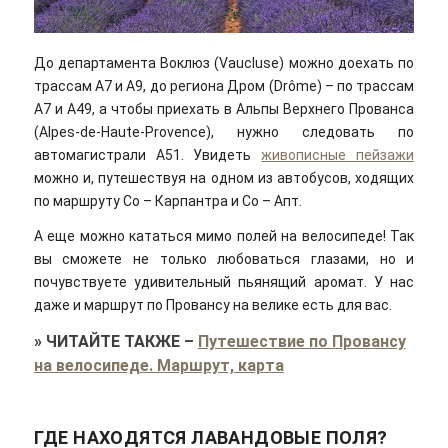
До департамента Воклюз (Vaucluse) можно доехать по
трассам А7 и А9, до региона Дром (Drôme) – по трассам
А7 и А49, а чтобы приехать в Альпы Верхнего Прованса
(Alpes-de-Haute-Provence), нужно следовать по
автомагистрали А51. Увидеть
живописные пейзажи
можно и, путешествуя на одном из автобусов, ходящих
по маршруту Со – Карпантра и Со – Апт.
А еще можно кататься мимо полей на велосипеде! Так
вы сможете не только любоваться глазами, но и
почувствуете удивительный пьянящий аромат. У нас
даже и маршрут по Провансу на велике есть для вас.
»
ЧИТАЙТЕ ТАКЖЕ
–
Путешествие по Провансу
на велосипеде. Маршрут, карта
ГДЕ НАХОДЯТСЯ ЛАВАНДОВЫЕ ПОЛЯ?