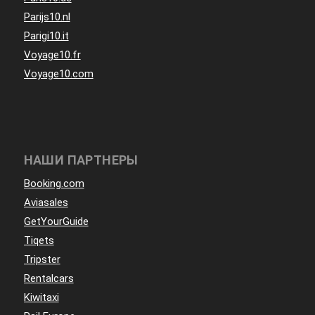
Parijs10.nl
Parigi10.it
Voyage10.fr
Voyage10.com
НАШИ ПАРТНЕРЫ
Booking.com
Aviasales
GetYourGuide
Tiqets
Tripster
Rentalcars
Kiwitaxi