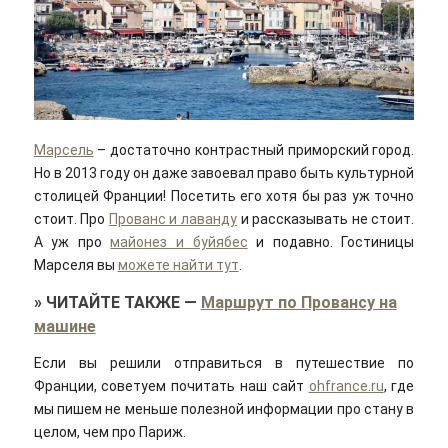
Марсель
– достаточно контрастный приморский город.
Но в 2013 году он даже завоевал право быть культурной
столицей Франции! Посетить его хотя бы раз уж точно
стоит. Про
Прованс и лаванду
и рассказывать не стоит.
А уж про
майонез и буйябес
и подавно. Гостиницы
Марселя вы
можете найти тут
.
»
ЧИТАЙТЕ ТАКЖЕ
—
Маршрут по Провансу на
машине
Если вы решили отправиться в путешествие по
Франции, советуем почитать наш сайт
ohfrance.ru
, где
мы пишем не меньше полезной информации про стану в
целом, чем про Париж.