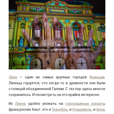
Лион
– один из самых крупных городов
Франции
.
Лионцы гордятся, что когда-то в древности они были
столицей объединенной Галлии. С тех пор здесь многое
сохранилось. И посмотреть на это крайне интересно.
Из
Лиона
удобно уезжать на
горнолыжные курорты
французских Альп: это и
Гренобль
, и
Куршевель
, и
Анси
,