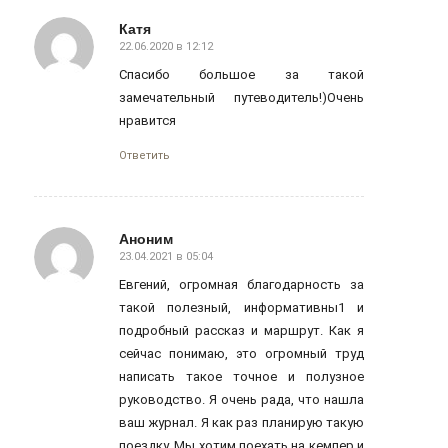
Катя
22.06.2020 в 12:12
говорит:
Спасибо большое за такой
замечательный путеводитель!)Очень
нравится
Ответить
Аноним
23.04.2021 в 05:04
говорит:
Евгений, огромная благодарность за
такой полезный, информативны1 и
подробный рассказ и маршрут. Как я
сейчас понимаю, это огромный труд
написать такое точное и полузное
руководство. Я очень рада, что нашла
ваш журнал. Я как раз планирую такую
поездку. Мы хотим поехать на кемпер и