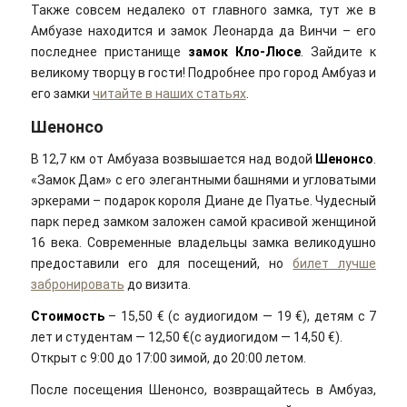
Также совсем недалеко от главного замка, тут же в
Амбуазе находится и замок Леонарда да Винчи – его
последнее пристанище
замок Кло-Люсе
. Зайдите к
великому творцу в гости! Подробнее про город Амбуаз и
его замки
читайте в наших статьях
.
Шенонсо
В 12,7 км от Амбуаза возвышается над водой
Шенонсо
.
«Замок Дам» с его элегантными башнями и угловатыми
эркерами – подарок короля Диане де Пуатье. Чудесный
парк перед замком заложен самой красивой женщиной
16 века. Современные владельцы замка великодушно
предоставили его для посещений, но
билет лучше
забронировать
до визита.
Стоимость
– 15,50 € (с аудиогидом — 19 €), детям с 7
лет и студентам — 12,50 €(с аудиогидом — 14,50 €).
Открыт с 9:00 до 17:00 зимой, до 20:00 летом.
После посещения Шенонсо, возвращайтесь в Амбуаз,