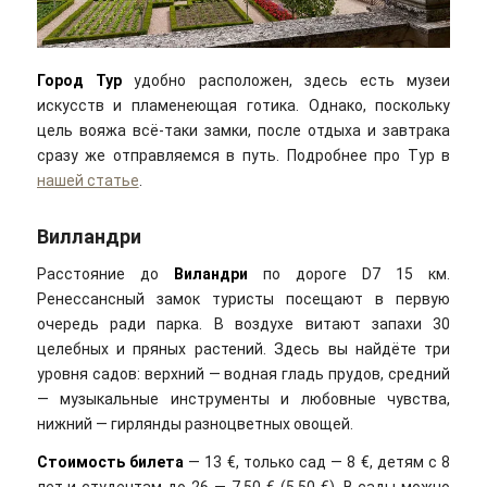
Город Тур
удобно расположен, здесь есть музеи
искусств и пламенеющая готика. Однако, поскольку
цель вояжа всё-таки замки, после отдыха и завтрака
сразу же отправляемся в путь. Подробнее про Тур в
нашей статье
.
Вилландри
Расстояние до
Виландри
по дороге D7 15 км.
Ренессансный замок туристы посещают в первую
очередь ради парка. В воздухе витают запахи 30
целебных и пряных растений. Здесь вы найдёте три
уровня садов: верхний — водная гладь прудов, средний
— музыкальные инструменты и любовные чувства,
нижний — гирлянды разноцветных овощей.
Стоимость билета
— 13 €, только сад — 8 €, детям с 8