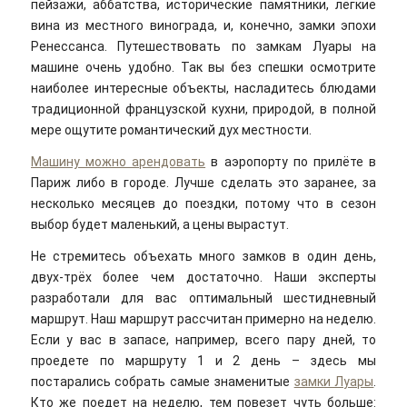
пейзажи, аббатства, исторические памятники, лёгкие
вина из местного винограда, и, конечно, замки эпохи
Ренессанса. Путешествовать по замкам Луары на
машине очень удобно. Так вы без спешки осмотрите
наиболее интересные объекты, насладитесь блюдами
традиционной французской кухни, природой, в полной
мере ощутите романтический дух местности.
Машину можно арендовать
в аэропорту по прилёте в
Париж либо в городе. Лучше сделать это заранее, за
несколько месяцев до поездки, потому что в сезон
выбор будет маленький, а цены вырастут.
Не стремитесь объехать много замков в один день,
двух-трёх более чем достаточно. Наши эксперты
разработали для вас оптимальный шестидневный
маршрут. Наш маршрут рассчитан примерно на неделю.
Если у вас в запасе, например, всего пару дней, то
проедете по маршруту 1 и 2 день – здесь мы
постарались собрать самые знаменитые
замки Луары
.
Кто же поедет на неделю, тем повезет чуть больше: