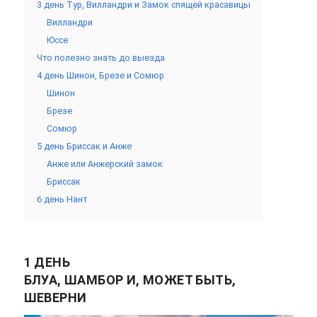
3 день Тур, Вилландри и Замок спящей красавицы
Вилландри
Юссе
Что полезно знать до выезда
4 день Шинон, Брезе и Сомюр
Шинон
Брезе
Сомюр
5 день Бриссак и Анже
Анже или Анжерский замок
Бриссак
6 день Нант
1 ДЕНЬ
БЛУА, ШАМБОР И, МОЖЕТ БЫТЬ,
ШЕВЕРНИ