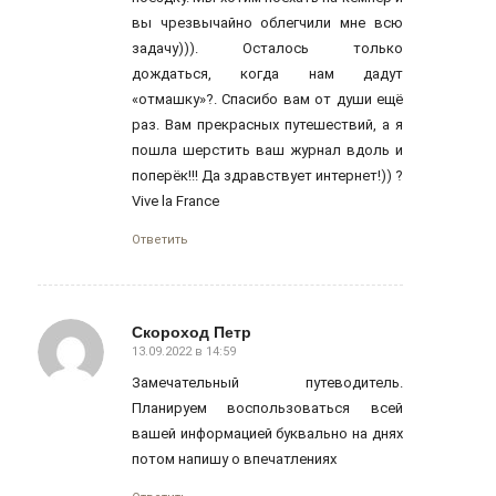
вы чрезвычайно облегчили мне всю
задачу))). Осталось только
дождаться, когда нам дадут
«отмашку»?. Спасибо вам от души ещё
раз. Вам прекрасных путешествий, а я
пошла шерстить ваш журнал вдоль и
поперёк!!! Да здравствует интернет!)) ?
Vive la France
Ответить
Скороход Петр
13.09.2022 в 14:59
говорит:
Замечательный путеводитель.
Планируем воспользоваться всей
вашей информацией буквально на днях
потом напишу о впечатлениях