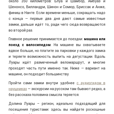
около 350 километров: Блуа и Шамбор, Амбуаз и
Шенонсо, Вилландри, Шинон и Сомюр, Бриссак и Анже,
финиш в Нанте. Если времени меньше, сокращать надо
с конца — первые два дня дают самые известные
замки, дальше идёт то, ради чего сюда возвращаются
во второй раз.
Главное решение принимается до поездки:
машина или
поезд с велосипедом
. На машине вы охватываете
вдвое больше, но платите за парковки у каждого замка
и теряете возможность выпить на дегустации. Вдоль
Луары идёт размеченный веломаршрут, и многие
проходят часть пути именно так. Ниже — вариант на
машине, он подходит большинству.
Пройти сами замки внутри удобнее
с аудиогидом в
наушниках
— экскурсии на русском там бывают редко, а
без рассказа половина смысла теряется.
Долина Луары – регион, идеально подходящий для
посещения туристами: здесь вы найдете роскошные