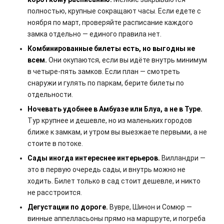
полностью, крупные сокращают часы. Если едете с
ноября по март, проверяйте расписание каждого
замка отдельно — единого правила нет.
Комбинированные билеты есть, но выгодны не
всем.
Они окупаются, если вы идёте внутрь минимум
в четыре-пять замков. Если план — смотреть
снаружи и гулять по паркам, берите билеты по
отдельности.
Ночевать удобнее в Амбуазе или Блуа, а не в Туре.
Тур крупнее и дешевле, но из маленьких городов
ближе к замкам, и утром вы выезжаете первыми, а не
стоите в потоке.
Сады иногда интереснее интерьеров.
Вилландри —
это в первую очередь сады, и внутрь можно не
ходить. Билет только в сад стоит дешевле, и никто
не расстроится.
Дегустации по дороге.
Вувре, Шинон и Сомюр —
винные аппелласьоны прямо на маршруте, и погреба