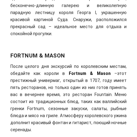
бесконечно-длинную галерею и великолепную
парадную лестницу короля Георга I, украшенную
красивой картиной Суда. Снаружи, расположился
прекрасный сад – идеальное место для отдыха и
спокойной прогулки.
FORTNUM & MASON
После целого дня экскурсий по королевским местам,
обедайте как короли в
Fortnum & Mason
–этот
престижный универмаг, открытый в 1707, году имеет
пять ресторанов, но только один из них готов принять
вас в вечернее время, это ресторан Fountain. Меню
состоит из традиционных блюд, таких как валлийский
гренки Fortnum, сезонные закуски, салаты, рыбные
блюда и мясо на гриле. Атмосферу королевского ужина
дополнит красивый фонтан и гитарист, поющий ночные
серенады.