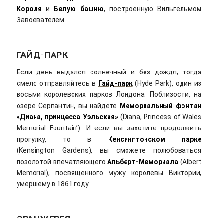
Короля
и
Белую башню
, построенную Вильгельмом
Завоевателем.
ГАЙД-ПАРК
Если день выдался солнечный и без дождя, тогда
смело отправляйтесь в
Гайд-парк
(Hyde Park), один из
восьми королевских парков Лондона. Поблизости, на
озере Серпантин, вы найдете
Мемориальный фонтан
«Диана, принцесса Уэльская»
(Diana, Princess of Wales
Memorial Fountain’). И если вы захотите продолжить
прогулку, то в
Кенсингтонском парке
(Kensington Gardens), вы сможете полюбоваться
позолотой впечатляющего
Альберт-Мемориала
(Albert
Memorial), посвященного мужу королевы Виктории,
умершему в 1861 году.