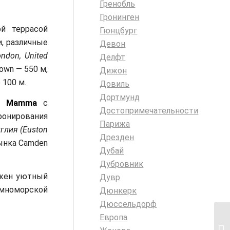
Гренобль
Гронинген
й террасой
Гюнцбург
, различные
Девон
ndon, United
Делфт
own — 550 м,
Дижон
 100 м.
Довиль
Дортмунд
a Mamma
с
Достопримечательности
бронирования
Парижа
глия (Euston
Дрезден
ынка Camden
Дубай
Дубровник
ожен уютный
Дувр
емноморской
Дюнкерк
Дюссельдорф
Европа
Ко