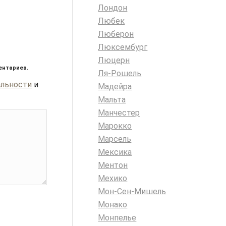
Лондон
Любек
Люберон
Люксембург
Люцерн
ентариев.
Ля-Рошель
альности
и
Мадейра
Мальта
Манчестер
Марокко
Марсель
Мексика
Ментон
Мехико
Мон-Сен-Мишель
Монако
Монпелье