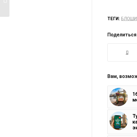
Лондоне
ТЕГИ:
БЛОШИ
Поделиться
Вам, возмо
1
м
Т
к
э