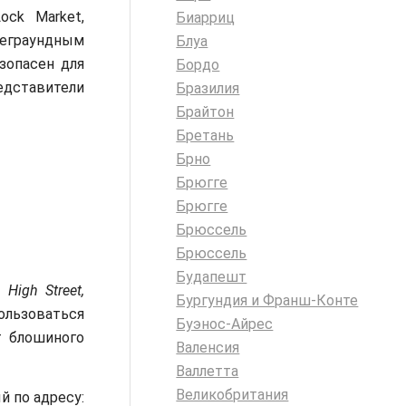
ck Market,
Биарриц
ндеграундным
Блуа
зопасен для
Бордо
едставители
Бразилия
Брайтон
Бретань
Брно
Брюгге
Брюгге
Брюссель
Брюссель
Будапешт
High Street,
Бургундия и Франш-Конте
ользоваться
Буэнос-Айрес
т блошиного
Валенсия
Валлетта
Великобритания
 по адресу: