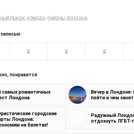
НЫЙ РЫНОК
,
КЭМДЕН
,
РАЙОНЫ ЛОНДОНА
 записью
жно, понравится
6 самых романтичных
Вечер в Лондоне:
ест Лондона
пойти и чем заня
уристические городские
Радужный Лондон
арты Лондона:
отдохнуть ЛГБТ-
кономим на билетах!