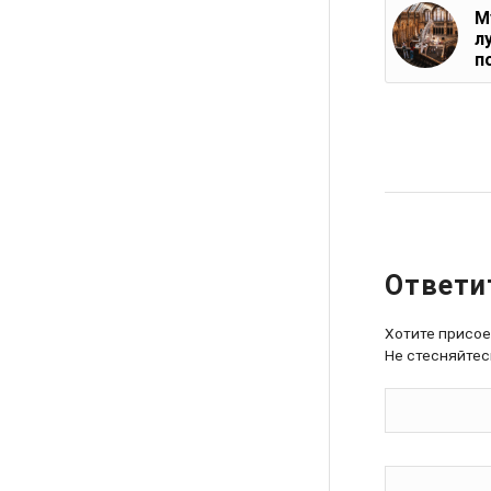
М
л
п
Ответи
Хотите присо
Не стесняйтес