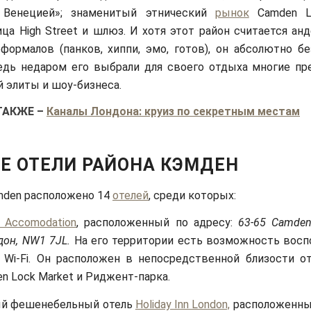
 Венецией»; знаменитый этнический
рынок
Camden Lo
ица High Street и шлюз. И хотя этот район считается а
формалов (панков, хиппи, эмо, готов), он абсолютно бе
едь недаром его выбрали для своего отдыха многие пр
 элиты и шоу-бизнеса.
ТАКЖЕ
–
Каналы Лондона: круиз по секретным местам
Е ОТЕЛИ РАЙОНА КЭМДЕН
mden расположено 14
отелей
, среди которых:
 Accomodation
, расположенный по адресу:
63-65 Camden 
дон, NW1 7JL.
На его территории есть возможность восп
 Wi-Fi. Он расположен в непосредственной близости о
n Lock Market и Риджент-парка.
й фешенебельный отель
Holiday Inn London,
расположенный