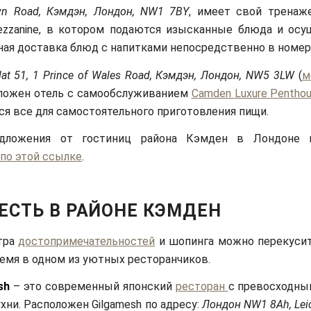
n Road, Кэмдэн, Лондон, NW1 7BY
, имеет свой тренаж
ezzanine, в котором подаются изысканные блюда и осу
ная доставка блюд с напитками непосредственно в номер
lat 51, 1 Prince of Wales Road, Кэмдэн, Лондон, NW5 3LW
(
м
оложен отель с самообслуживанием
Camden Luxure Penthou
ся все для самостоятельного приготовления пищи.
едложения от гостиниц района Кэмден в Лондоне
по этой ссылке
.
ОЕСТЬ В РАЙОНЕ КЭМДЕН
тра
достопримечательностей
и шопинга можно перекусит
емя в одном из уютных ресторанчиков.
sh
– это современный японский
ресторан
с превосходн
хни. Расположен Gilgamesh по адресу:
Лондон NW1 8Ah, Leic