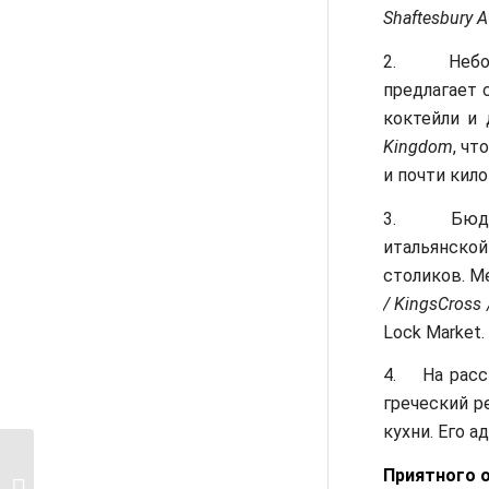
Shaftesbury 
2. Небол
предлагает 
коктейли и 
Kingdom
, чт
и почти кило
3. Бюдже
итальянской
столиков. М
/ KingsCross 
Lock Market.
4. На расс
греческий р
кухни. Его а
Приятного 
10 лучших пабов в