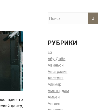
РУБРИКИ
ES
Абу-Даби
Авиньон
Австралия
Австрия
Алкмар
Амстердам
Амьен
рое принято
Англия
ский центр,
Андорра