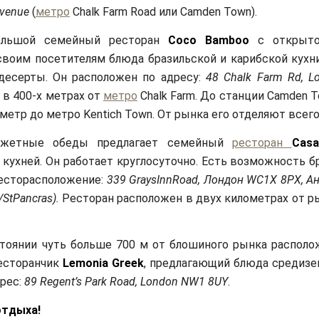
Avenue
(
метро
Chalk Farm Road или Camden Town).
ьшой семейный ресторан
Coco Bamboo
с открыто
своим посетителям блюда бразильской и карибской кухни
десерты. Он расположен по адресу:
48 Chalk Farm Rd, Lo
о в 400-х метрах от
метро
Chalk Farm. До станции Camden T
метр до метро Kentich Town. От рынка его отделяют всего
тные обеды предлагает семейный
ресторан
Cas
 кухней. Он работает круглосуточно. Есть возможность 
есторасположение:
339 GraysInnRoad, Лондон WC1X 8PX, Ан
/StPancras).
Ресторан расположен в двух километрах от р
тоянии чуть больше 700 м от блошиного рынка распол
есторанчик
Lemonia Greek
, предлагающий блюда средиз
дрес:
89 Regent’s Park Road, London NW1 8UY
.
отдыха!