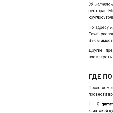
30 Jamestow
ресторан M
круглосуточ
По адресу
F
Town) расп
В нем имеет
Другие пр
посмотреть
ГДЕ П
После осмо
провести вр
1.
Gilgame
азиатской ку