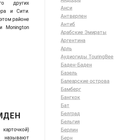
о других
Анси
ра и Сити.
Антверпен
В этом районе
Антиб
и Monington
Арабские Эмираты
Аргентина
Арль
Аудиогиды TouringBee
Баден-Баден
Базель
Балеарские острова
Бамберг
Бангкок
Бат
Белград
МДЕН
Бельгия
карточкой)
Берлин
е называют
Берн