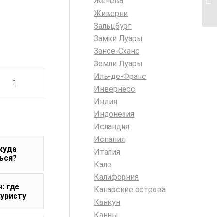
Женева
Кь
Живерни
Зальцбург
Замки Луары
Зансе-Сханс
Земли Луары
Иль-де-Франс
Инвернесс
Индия
Индонезия
Исландия
Испания
 куда
Италия
ться?
Кале
Калифорния
: где
Канарские острова
туристу
Канкун
Канны