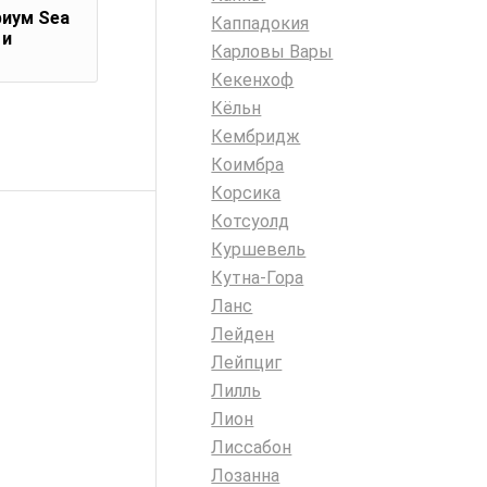
риум Sea
Каппадокия
 и
Карловы Вары
Кекенхоф
Кёльн
Кембридж
Коимбра
Корсика
Котсуолд
Куршевель
Кутна-Гора
Ланс
Лейден
Лейпциг
Лилль
Лион
Лиссабон
Лозанна