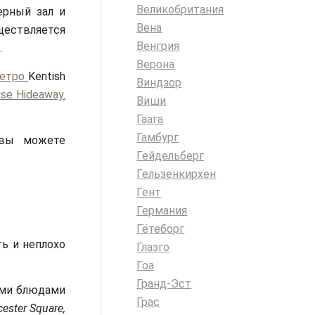
Великобритания
ерный зал и
Вена
ществляется
Венгрия
.
Верона
етро
Kentish
Виндзор
se Hideaway.
Виши
Гаага
Гамбург
 вы можете
Гейдельберг
Гельзенкирхен
Гент
Германия
Гётеборг
ь и неплохо
Глазго
Гоа
Гранд-Эст
ыми блюдами
Грас
ester Square,