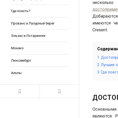
нескольк
достоприме
Где поесть?
Добираются 
имеются че
Прованс и Лазурный берег
Cresent.
Эльзас и Лотарингия
Монако
Содержа
1
Достопр
Люксембург
2
Лучшие о
3
Где поес
Альпы
ДОСТО
Основным
являются 