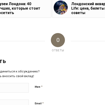
узеи Лондона: 40
Лондонский аква
учших, которые стоит
Life: цена, билеты
осетить
советы
0
ОТВЕТЫ
ть
единиться к обсуждению?
ь вносить свой вклад!
*
Имя
*
Email