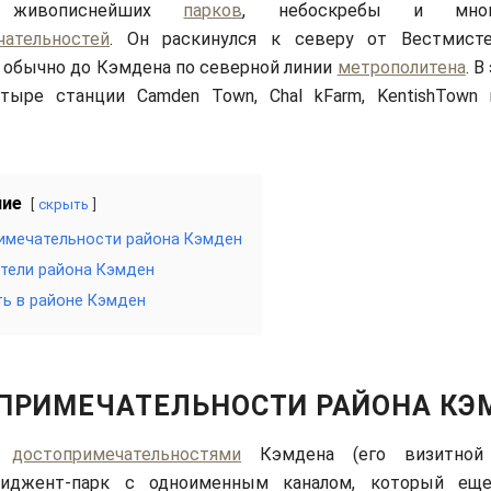
о живописнейших
парков
, небоскребы и мног
чательностей
. Он раскинулся к северу от Вестмисте
обычно до Кэмдена по северной линии
метрополитена
. 
тыре станции Camden Town, Chal kFarm, KentishTown 
ние
скрыть
имечательности района Кэмден
тели района Кэмден
ть в районе Кэмден
ПРИМЕЧАТЕЛЬНОСТИ РАЙОНА КЭ
и
достопримечательностями
Кэмдена (его визитной 
Риджент-парк с одноименным каналом, который ещ