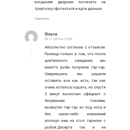
входными дверьми поглазеть на
треуголку сфоткаться и идти дальше.
Ответить
Ольга
06.11.2014 в 13:00
говорит:
Абсолютно согласна с отзывом.
Разница только в том, что после
длительного ожидания, мы
вместо рыбы получили тар-тар.
Смирившись мы решили
оставить все как есть, так как
очень хотелось кушать, но спустя
5 минут выскочил официант с
безумными глазами,
выхватил тар-тар из под носа и
без каких-либо извинений
хлопнул нам на стол тарелки с
рыбой.Десерта так и не