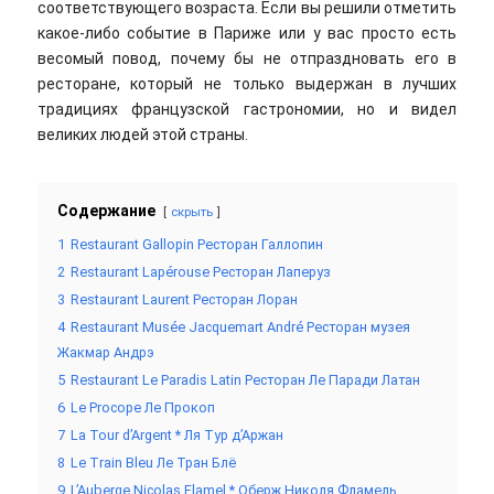
соответствующего возраста. Если вы решили отметить
какое-либо событие в Париже или у вас просто есть
весомый повод, почему бы не отпраздновать его в
ресторане, который не только выдержан в лучших
традициях французской гастрономии, но и видел
великих людей этой страны.
Содержание
скрыть
1
Restaurant Gallopin Ресторан Галлопин
2
Restaurant Lapérouse Ресторан Лаперуз
3
Restaurant Laurent Ресторан Лоран
4
Restaurant Musée Jacquemart André Ресторан музея
Жакмар Андрэ
5
Restaurant Le Paradis Latin Ресторан Ле Паради Латан
6
Le Procope Ле Прокоп
7
La Tour d’Argent * Ля Тур д’Аржан
8
Le Train Bleu Ле Тран Блё
9
L’Auberge Nicolas Flamel * Оберж Николя Фламель