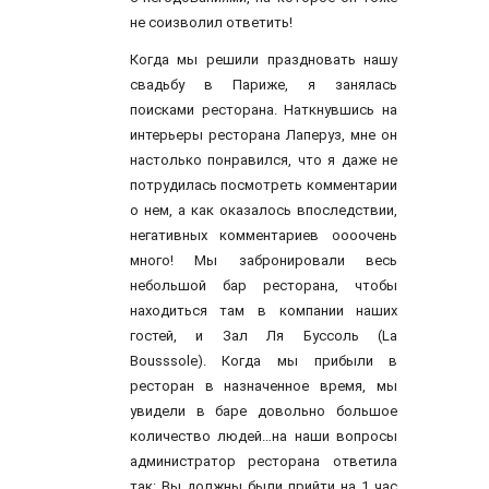
не соизволил ответить!
Когда мы решили праздновать нашу
свадьбу в Париже, я занялась
поисками ресторана. Наткнувшись на
интерьеры ресторана Лаперуз, мне он
настолько понравился, что я даже не
потрудилась посмотреть комментарии
о нем, а как оказалось впоследствии,
негативных комментариев оооочень
много! Мы забронировали весь
небольшой бар ресторана, чтобы
находиться там в компании наших
гостей, и Зал Ля Буссоль (La
Bousssole). Когда мы прибыли в
ресторан в назначенное время, мы
увидели в баре довольно большое
количество людей…на наши вопросы
администратор ресторана ответила
так: Вы должны были прийти на 1 час