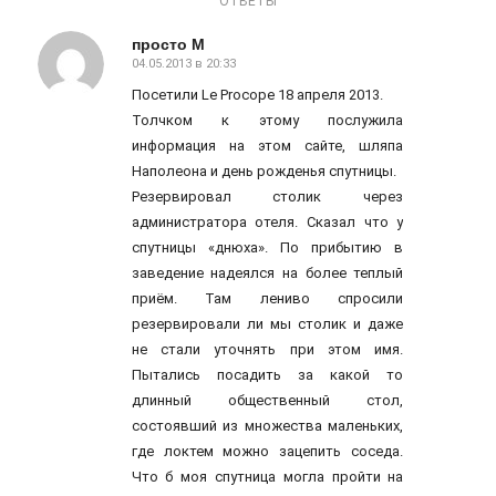
ОТВЕТЫ
просто М
04.05.2013 в 20:33
говорит:
Посетили Le Procope 18 апреля 2013.
Толчком к этому послужила
информация на этом сайте, шляпа
Наполеона и день рожденья спутницы.
Резервировал столик через
администратора отеля. Сказал что у
спутницы «днюха». По прибытию в
заведение надеялся на более теплый
приём. Там лениво спросили
резервировали ли мы столик и даже
не стали уточнять при этом имя.
Пытались посадить за какой то
длинный общественный стол,
состоявший из множества маленьких,
где локтем можно зацепить соседа.
Что б моя спутница могла пройти на