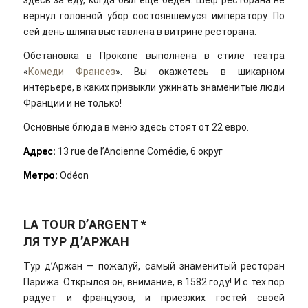
здесь за еду, когда был еще беден. Шеф ресторана не
вернул головной убор состоявшемуся императору. По
сей день шляпа выставлена в витрине ресторана.
Обстановка в Прокопе выполнена в стиле театра
«
Комеди Франсез
». Вы окажетесь в шикарном
интерьере, в каких привыкли ужинать знаменитые люди
Франции и не только!
Основные блюда в меню здесь стоят от 22 евро.
Адрес:
13 rue de l’Ancienne Comédie, 6 округ
Метро:
Odéon
LA TOUR D’ARGENT *
ЛЯ ТУР Д’АРЖАН
Тур д’Аржан — пожалуй, самый знаменитый ресторан
Парижа. Открылся он, внимание, в 1582 году! И с тех пор
радует и французов, и приезжих гостей своей