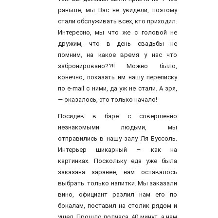
раньше, мы Вас не увидели, поэтому
стали обслуживать всех, кто приходил.
Интересно, мы что же с головой не
дружим, что в день свадьбы не
помним, на какое время у нас что
забронировано??!! Можно было,
конечно, показать им нашу переписку
по e-mail с ними, да уж не стали. А зря,
— оказалось, это только начало!
Посидев в баре с совершенно
незнакомыми людьми, мы
отправились в нашу залу Ля Буссоль.
Интерьер шикарный – как на
картинках. Поскольку еда уже была
заказана заранее, нам оставалось
выбрать только напитки. Мы заказали
вино, официант разлил нам его по
бокалам, поставил на столик рядом и
ушел. Прошло полчаса, 40 минут, а нам