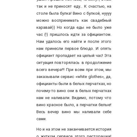
так и не приносят еду… К счастью, на
столе была булка! Вино с булкой, нуууу
можно воспринимать как свадебный
каравай)) Но когда еды не было уже
час (!) пришлось идти за официантом.
Нам удалось его найти и после этого
нам принесли первое блюдо. И опять
официант пропадает на целый час! Эта
ситуация повторялась в продолжение
всего вечера!!! При всем при этом, мы
заказывали сервис «white glothes», да,
официанты были в белых перчатках, но
почему-то вино они в белых перчатках
нам не наливали. Видимо, потому что
вино красное было, а перчатки белые!
Весь вечер вино мы наливали себе
сами.
Но и на этом не заканчивается история
о жутком сервисе этого ресторашки!