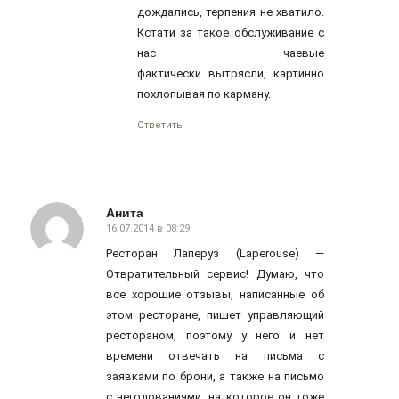
дождались, терпения не хватило.
Кстати за такое обслуживание с
нас чаевые
фактически вытрясли, картинно
похлопывая по карману.
Ответить
Анита
16.07.2014 в 08:29
говорит:
Ресторан Лаперуз (Laperouse) —
Отвратительный сервис! Думаю, что
все хорошие отзывы, написанные об
этом ресторане, пишет управляющий
рестораном, поэтому у него и нет
времени отвечать на письма с
заявками по брони, а также на письмо
с негодованиями, на которое он тоже