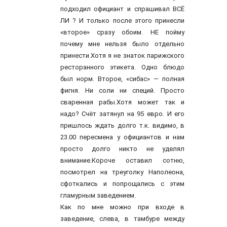
подходил официант и спрашивал ВСЁ
ЛИ ? И только после этого принесли
«второе» сразу обоим. НЕ пойму
почему мне нельзя было отдельно
принести.Хотя я не знаток парижского
ресторанного этикета. Одно блюдо
был норм. Второе, «сибас» — полная
фигня. Ни соли ни специй. Просто
сваренная рабы.Хотя может так и
надо? Счёт затянул на 95 евро. И его
пришлось ждать долго т.к. видимо, в
23.00 пересмена у официантов и нам
просто долго никто не уделял
внимание.Короче оставил сотню,
посмотрел на треуголку Наполеона,
сфоткались и попрощались с этим
гламурным заведением.
Как по мне можно при входе в
заведение, слева, в тамбуре между