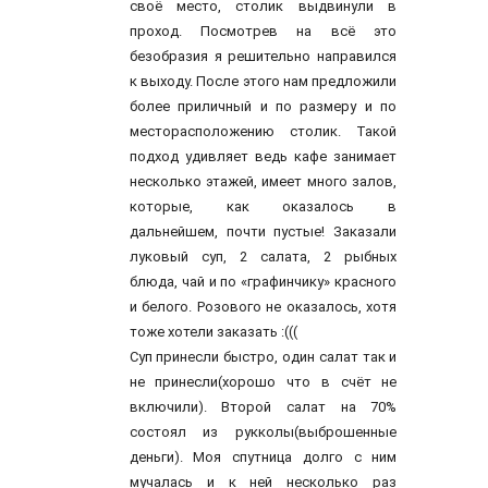
своё место, столик выдвинули в
проход. Посмотрев на всё это
безобразия я решительно направился
к выходу. После этого нам предложили
более приличный и по размеру и по
месторасположению столик. Такой
подход удивляет ведь кафе занимает
несколько этажей, имеет много залов,
которые, как оказалось в
дальнейшем, почти пустые! Заказали
луковый суп, 2 салата, 2 рыбных
блюда, чай и по «графинчику» красного
и белого. Розового не оказалось, хотя
тоже хотели заказать :(((
Суп принесли быстро, один салат так и
не принесли(хорошо что в счёт не
включили). Второй салат на 70%
состоял из рукколы(выброшенные
деньги). Моя спутница долго с ним
мучалась и к ней несколько раз