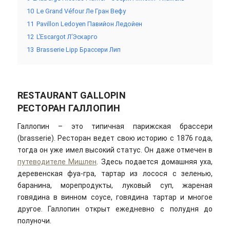
10
Le Grand Véfour Ле Гран Вефу
11
Pavillon Ledoyen Павийон Ледойен
12
L’Escargot Л’Эскарго
13
Brasserie Lipp Брассери Лип
RESTAURANT GALLOPIN
РЕСТОРАН ГАЛЛОПИН
Галлопин – это типичная парижская брассери
(brasserie). Ресторан ведет свою историю с 1876 года,
тогда он уже имел высокий статус. Он даже отмечен в
путеводителе Мишлен
. Здесь подается домашняя уха,
деревенская фуа-гра, тартар из лосося с зеленью,
баранина, морепродукты, луковый суп, жареная
говядина в винном соусе, говядина тартар и многое
другое. Галлопин открыт ежедневно с полудня до
полуночи.