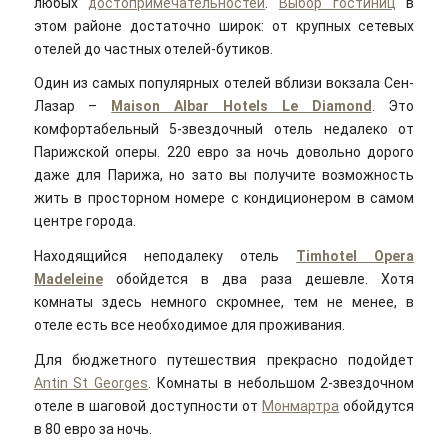
любых
достопримечательностей
.
Выбор гостиниц
в
этом районе достаточно широк: от крупных сетевых
отелей до частных отелей-бутиков.
Один из самых популярных отелей вблизи вокзала Сен-
Лазар –
Maison Albar Hotels Le Diamond
. Это
комфортабельный 5-звездочный отель недалеко от
Парижской оперы. 220 евро за ночь довольно дорого
даже для Парижа, но зато вы получите возможность
жить в просторном номере с кондиционером в самом
центре города.
Находящийся неподалеку отель
Timhotel Opera
Madeleine
обойдется в два раза дешевле. Хотя
комнаты здесь немного скромнее, тем не менее, в
отеле есть все необходимое для проживания.
Для бюджетного путешествия прекрасно подойдет
Antin St Georges
. Комнаты в небольшом 2-звездочном
отеле в шаговой доступности от
Монмартра
обойдутся
в 80 евро за ночь.