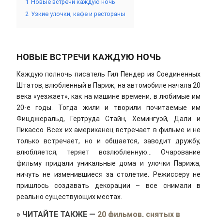
1
Новые встречи каждую ночь
2
Узкие улочки, кафе и рестораны
НОВЫЕ ВСТРЕЧИ КАЖДУЮ НОЧЬ
Каждую полночь писатель Гил Пендер из Соединенных
Штатов, влюбленный в Париж, на автомобиле начала 20
века «уезжает», как на машине времени, в любимые им
20-е годы. Тогда жили и творили почитаемые им
Фицджеральд, Гертруда Стайн, Хемингуэй, Дали и
Пикассо. Всех их американец встречает в фильме и не
только встречает, но и общается, заводит дружбу,
влюбляется, теряет возлюбленную… Очарование
фильму придали уникальные дома и улочки Парижа,
ничуть не изменившиеся за столетие. Режиссеру не
пришлось создавать декорации – все снимали в
реально существующих местах.
»
ЧИТАЙТЕ ТАКЖЕ
—
20 фильмов, снятых в