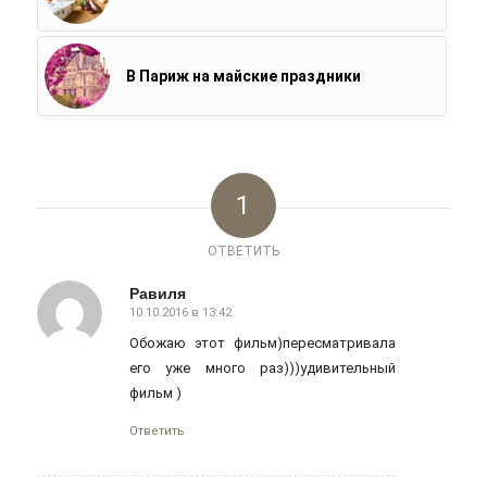
В Париж на майские праздники
1
ОТВЕТИТЬ
Равиля
10.10.2016 в 13:42
говорит:
Обожаю этот фильм)пересматривала
его уже много раз)))удивительный
фильм )
Ответить