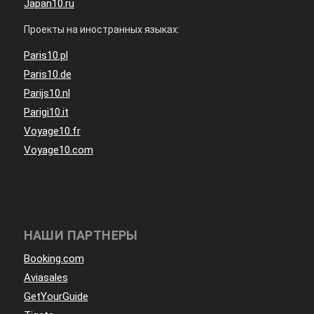
Japan10.ru
Проекты на иностранных языках:
Paris10.pl
Paris10.de
Parijs10.nl
Parigi10.it
Voyage10.fr
Voyage10.com
НАШИ ПАРТНЕРЫ
Booking.com
Aviasales
GetYourGuide