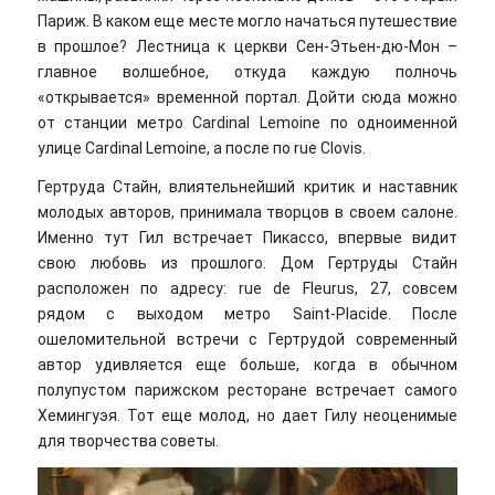
Париж. В каком еще месте могло начаться путешествие
в прошлое? Лестница к церкви Сен-Этьен-дю-Мон –
главное волшебное, откуда каждую полночь
«открывается» временной портал. Дойти сюда можно
от станции метро Cardinal Lemoine по одноименной
улице Cardinal Lemoine, а после по rue Clovis.
Гертруда Стайн, влиятельнейший критик и наставник
молодых авторов, принимала творцов в своем салоне.
Именно тут Гил встречает Пикассо, впервые видит
свою любовь из прошлого. Дом Гертруды Стайн
расположен по адресу: rue de Fleurus, 27, совсем
рядом с выходом метро Saint-Placide. После
ошеломительной встречи с Гертрудой современный
автор удивляется еще больше, когда в обычном
полупустом парижском ресторане встречает самого
Хемингуэя. Тот еще молод, но дает Гилу неоценимые
для творчества советы.